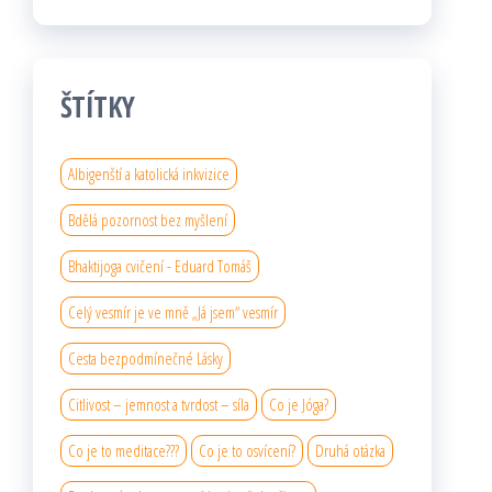
ŠTÍTKY
Albigenští a katolická inkvizice
Bdělá pozornost bez myšlení
Bhaktijoga cvičení - Eduard Tomáš
Celý vesmír je ve mně „Já jsem“ vesmír
Cesta bezpodmínečné Lásky
Citlivost – jemnost a tvrdost – síla
Co je Jóga?
Co je to meditace???
Co je to osvícení?
Druhá otázka