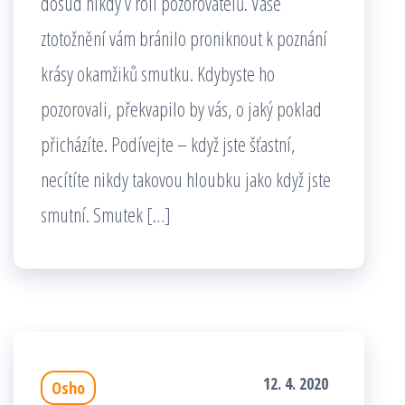
dosud nikdy v roli pozorovatelů. Vaše
ztotožnění vám bránilo proniknout k poznání
krásy okamžiků smutku. Kdybyste ho
pozorovali, překvapilo by vás, o jaký poklad
přicházíte. Podívejte – když jste šťastní,
necítíte nikdy takovou hloubku jako když jste
smutní. Smutek […]
12. 4. 2020
Osho