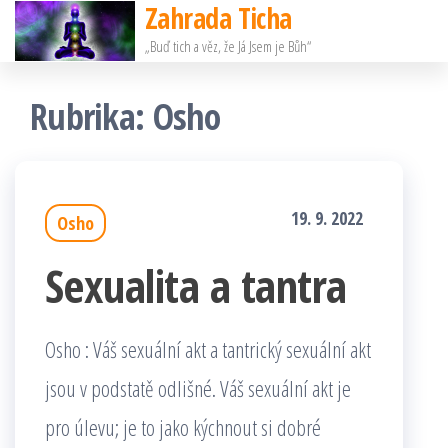
Zahrada Ticha
Přeskočit
„Buď tich a věz, že Já Jsem je Bůh“
na
obsah
Rubrika:
Osho
19. 9. 2022
Osho
Sexualita a tantra
Osho : Váš sexuální akt a tantrický sexuální akt
jsou v podstatě odlišné. Váš sexuální akt je
pro úlevu; je to jako kýchnout si dobré