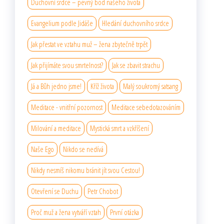
Duchovní srdce – pevný bod našeho života
Evangelium podle Jidáše
Hledání duchovního srdce
Jak přestat ve vztahu muž – žena zbytečně trpět
Jak přijímáte svou smrtelnost?
Jak se zbavit strachu
Já a Bůh jedno jsme!
Kříž života
Malý soukromý satsang
Meditace - vnitřní pozornost
Meditace sebedotazováním
Milování a meditace
Mystická smrt a vzkříšení
Naše Ego
Nikdo se nedívá
Nikdy nesmíš nikomu bránit jít svou Cestou!
Otevření se Duchu
Petr Chobot
Proč muž a žena vytváří vztah
První otázka