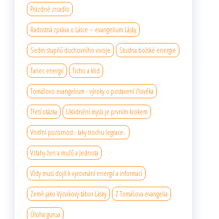
Prázdné zrcadlo
Radostná zpráva o Lásce – evangelium Lásky
Sedm stupňů duchovního vıvoje
Studna božské energie
Tanec energií
Ticho a klid
Tomášovo evangelium - výroky o postavení člověka
Třetí otázka
Uklidnění mysli je prvním krokem
Vnitřní pozornost - taky trochu legrace..
Vztahy žen a mužů a Jednota
Vždy musí dojít k vyrovnání energií a informací
Země jako Výcvikový tábor Lásky
Z Tomášova evangelia
Úloha gurua