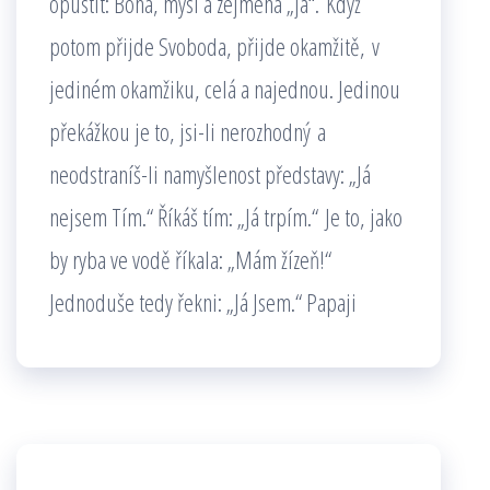
opustit: Boha, mysl a zejména „já“. Když
potom přijde Svoboda, přijde okamžitě, v
jediném okamžiku, celá a najednou. Jedinou
překážkou je to, jsi-li nerozhodný a
neodstraníš-li namyšlenost představy: „Já
nejsem Tím.“ Říkáš tím: „Já trpím.“ Je to, jako
by ryba ve vodě říkala: „Mám žízeň!“
Jednoduše tedy řekni: „Já Jsem.“ Papaji