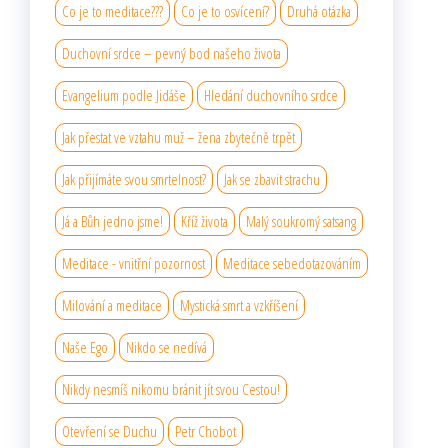
Co je to meditace???
Co je to osvícení?
Druhá otázka
Duchovní srdce – pevný bod našeho života
Evangelium podle Jidáše
Hledání duchovního srdce
Jak přestat ve vztahu muž – žena zbytečně trpět
Jak přijímáte svou smrtelnost?
Jak se zbavit strachu
Já a Bůh jedno jsme!
Kříž života
Malý soukromý satsang
Meditace - vnitřní pozornost
Meditace sebedotazováním
Milování a meditace
Mystická smrt a vzkříšení
Naše Ego
Nikdo se nedívá
Nikdy nesmíš nikomu bránit jít svou Cestou!
Otevření se Duchu
Petr Chobot