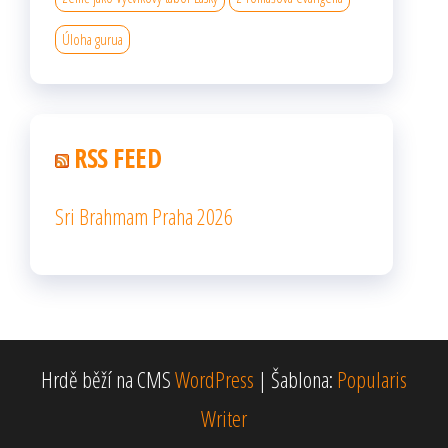
Úloha gurua
RSS FEED
Sri Brahmam Praha 2026
Hrdě běží na CMS
WordPress
|
Šablona:
Popularis
Writer