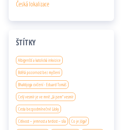
Česká lokalizace
ŠTÍTKY
Albigenští a katolická inkvizice
Bdělá pozornost bez myšlení
Bhaktijoga cvičení - Eduard Tomáš
Celý vesmír je ve mně „Já jsem“ vesmír
Cesta bezpodmínečné Lásky
Citlivost – jemnost a tvrdost – síla
Co je Jóga?