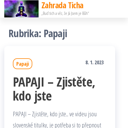
Zahrada Ticha
Přeskočit
„Buď tich a věz, že Já Jsem je Bůh“
na
obsah
Rubrika:
Papaji
8. 1. 2023
Papaji
PAPAJI – Zjistěte,
kdo jste
PAPAJI – Zjistěte, kdo jste.. ve videu jsou
slovenské titulky, je potřeba si to přepnout