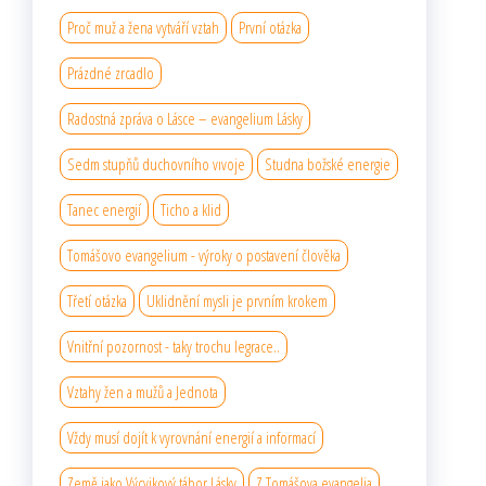
Proč muž a žena vytváří vztah
První otázka
Prázdné zrcadlo
Radostná zpráva o Lásce – evangelium Lásky
Sedm stupňů duchovního vıvoje
Studna božské energie
Tanec energií
Ticho a klid
Tomášovo evangelium - výroky o postavení člověka
Třetí otázka
Uklidnění mysli je prvním krokem
Vnitřní pozornost - taky trochu legrace..
Vztahy žen a mužů a Jednota
Vždy musí dojít k vyrovnání energií a informací
Země jako Výcvikový tábor Lásky
Z Tomášova evangelia