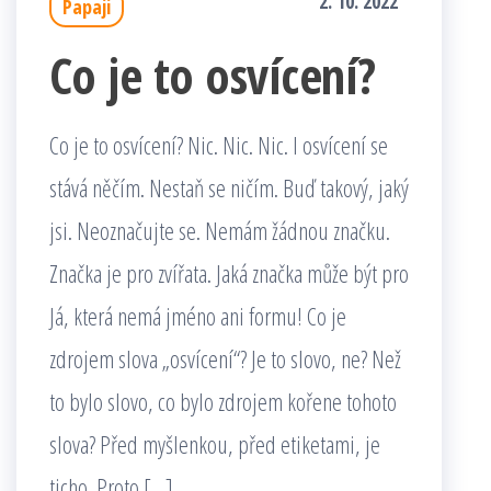
2. 10. 2022
Papaji
Co je to osvícení?
Co je to osvícení? Nic. Nic. Nic. I osvícení se
stává něčím. Nestaň se ničím. Buď takový, jaký
jsi. Neoznačujte se. Nemám žádnou značku.
Značka je pro zvířata. Jaká značka může být pro
Já, která nemá jméno ani formu! Co je
zdrojem slova „osvícení“? Je to slovo, ne? Než
to bylo slovo, co bylo zdrojem kořene tohoto
slova? Před myšlenkou, před etiketami, je
ticho. Proto […]