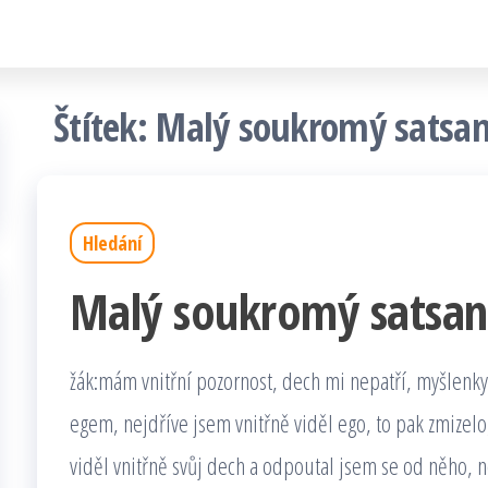
Štítek:
Malý soukromý satsa
Hledání
Malý soukromý satsa
žák:mám vnitřní pozornost, dech mi nepatří, myšlenky
egem, nejdříve jsem vnitřně viděl ego, to pak zmizelo
viděl vnitřně svůj dech a odpoutal jsem se od něho, n