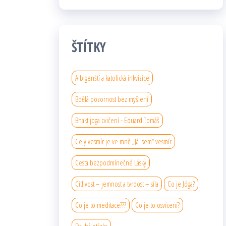
ŠTÍTKY
Albigenští a katolická inkvizice
Bdělá pozornost bez myšlení
Bhaktijoga cvičení - Eduard Tomáš
Celý vesmír je ve mně „Já jsem“ vesmír
Cesta bezpodmínečné Lásky
Citlivost – jemnost a tvrdost – síla
Co je Jóga?
Co je to meditace???
Co je to osvícení?