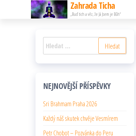
Zahrada Ticha
Přeskočit
„Buď tich a věz, že Já Jsem je Bůh“
na
obsah
Vyhledávání
NEJNOVĚJŠÍ PŘÍSPĚVKY
Sri Brahmam Praha 2026
Každý náš skutek chvěje Vesmírem
Petr Chobot – Pozvánka do Peru