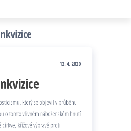
inkvizice
12. 4. 2020
inkvizice
osticismu, který se objevil v průběhu
vdou o tomto vlivném náboženském hnutí
 církve, křížové výpravě proti