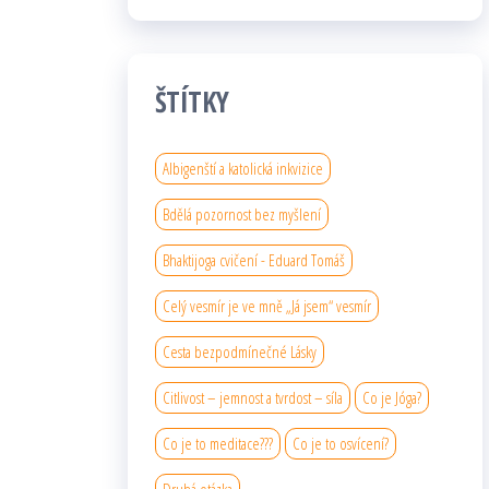
ŠTÍTKY
Albigenští a katolická inkvizice
Bdělá pozornost bez myšlení
Bhaktijoga cvičení - Eduard Tomáš
Celý vesmír je ve mně „Já jsem“ vesmír
Cesta bezpodmínečné Lásky
Citlivost – jemnost a tvrdost – síla
Co je Jóga?
Co je to meditace???
Co je to osvícení?