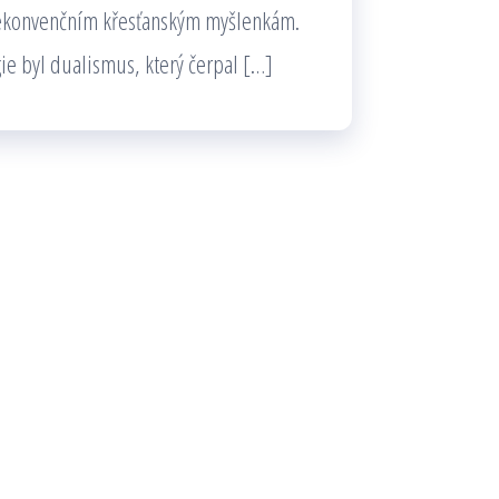
a nekonvenčním křesťanským myšlenkám.
ie byl dualismus, který čerpal […]