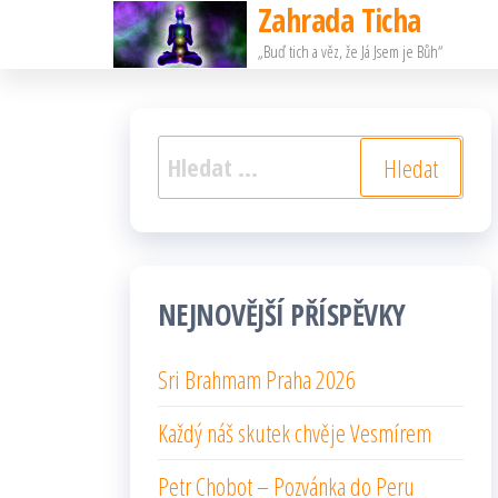
Zahrada Ticha
Přeskočit
„Buď tich a věz, že Já Jsem je Bůh“
na
obsah
Vyhledávání
NEJNOVĚJŠÍ PŘÍSPĚVKY
Sri Brahmam Praha 2026
Každý náš skutek chvěje Vesmírem
Petr Chobot – Pozvánka do Peru