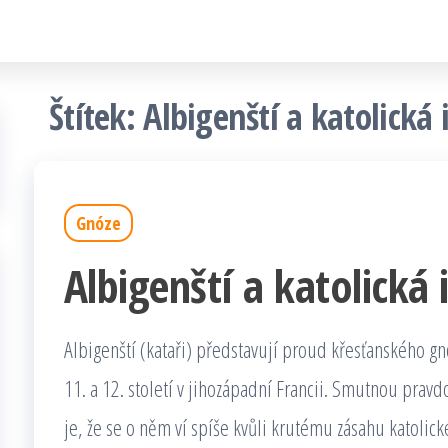
Štítek:
Albigenští a katolická 
Gnóze
Albigenští a katolická 
Albigenští (kataři) představují proud křesťanského gn
11. a 12. století v jihozápadní Francii. Smutnou pra
je, že se o něm ví spíše kvůli krutému zásahu katolické