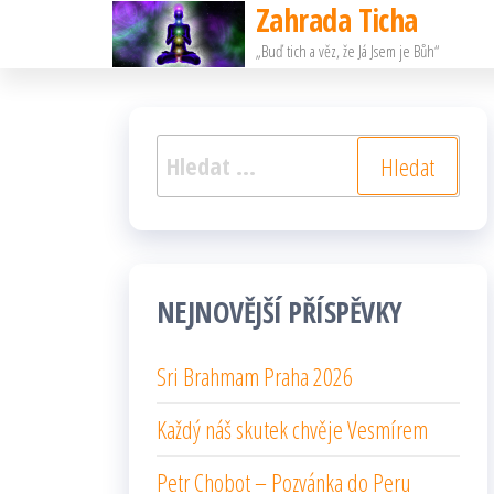
Zahrada Ticha
Přeskočit
„Buď tich a věz, že Já Jsem je Bůh“
na
obsah
Vyhledávání
NEJNOVĚJŠÍ PŘÍSPĚVKY
Sri Brahmam Praha 2026
Každý náš skutek chvěje Vesmírem
Petr Chobot – Pozvánka do Peru