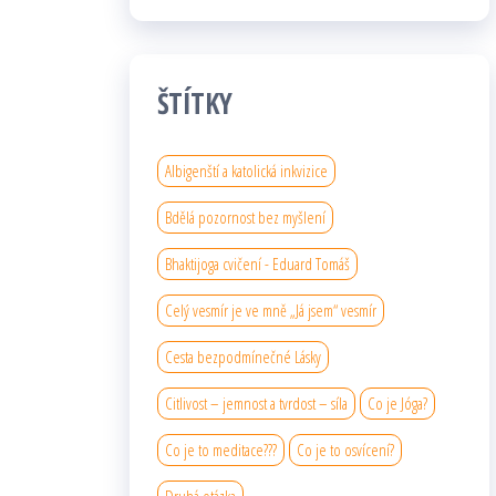
ŠTÍTKY
Albigenští a katolická inkvizice
Bdělá pozornost bez myšlení
Bhaktijoga cvičení - Eduard Tomáš
Celý vesmír je ve mně „Já jsem“ vesmír
Cesta bezpodmínečné Lásky
Citlivost – jemnost a tvrdost – síla
Co je Jóga?
Co je to meditace???
Co je to osvícení?