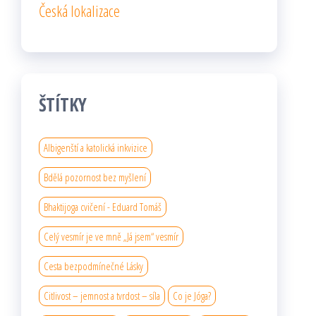
Česká lokalizace
ŠTÍTKY
Albigenští a katolická inkvizice
Bdělá pozornost bez myšlení
Bhaktijoga cvičení - Eduard Tomáš
Celý vesmír je ve mně „Já jsem“ vesmír
Cesta bezpodmínečné Lásky
Citlivost – jemnost a tvrdost – síla
Co je Jóga?