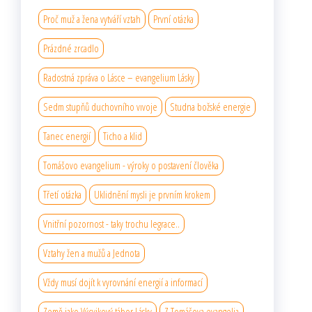
Proč muž a žena vytváří vztah
První otázka
Prázdné zrcadlo
Radostná zpráva o Lásce – evangelium Lásky
Sedm stupňů duchovního vıvoje
Studna božské energie
Tanec energií
Ticho a klid
Tomášovo evangelium - výroky o postavení člověka
Třetí otázka
Uklidnění mysli je prvním krokem
Vnitřní pozornost - taky trochu legrace..
Vztahy žen a mužů a Jednota
Vždy musí dojít k vyrovnání energií a informací
Země jako Výcvikový tábor Lásky
Z Tomášova evangelia