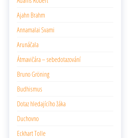
Adams Robert
Ajahn Brahm
Annamalai Svami
Arunáčala
Átmavičára – sebedotazování
Bruno Gröning
Budhismus
Dotaz hledajícího žáka
Duchovno
Eckhart Tolle