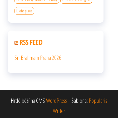
Úloha gurua
RSS FEED
Sri Brahmam Praha 2026
Hrdě běží na CMS
WordPress
|
Šablona:
Popularis
Writer