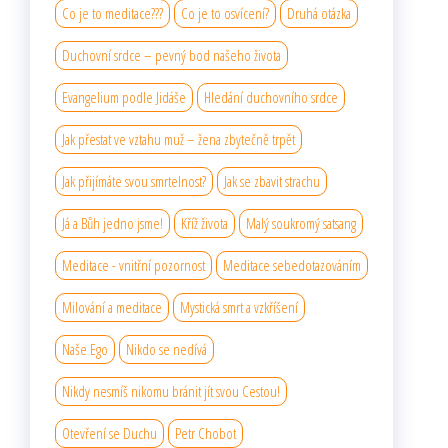
Co je to meditace???
Co je to osvícení?
Druhá otázka
Duchovní srdce – pevný bod našeho života
Evangelium podle Jidáše
Hledání duchovního srdce
Jak přestat ve vztahu muž – žena zbytečně trpět
Jak přijímáte svou smrtelnost?
Jak se zbavit strachu
Já a Bůh jedno jsme!
Kříž života
Malý soukromý satsang
Meditace - vnitřní pozornost
Meditace sebedotazováním
Milování a meditace
Mystická smrt a vzkříšení
Naše Ego
Nikdo se nedívá
Nikdy nesmíš nikomu bránit jít svou Cestou!
Otevření se Duchu
Petr Chobot