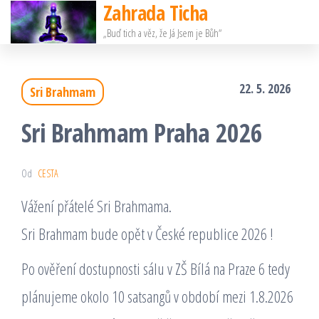
Zahrada Ticha
Přeskočit
„Buď tich a věz, že Já Jsem je Bůh“
na
obsah
22. 5. 2026
Sri Brahmam
Sri Brahmam Praha 2026
Od
CESTA
Vážení přátelé Sri Brahmama.
Sri Brahmam bude opět v České republice 2026 !
Po ověření dostupnosti sálu v ZŠ Bílá na Praze 6 tedy
plánujeme okolo 10 satsangů v období mezi 1.8.2026