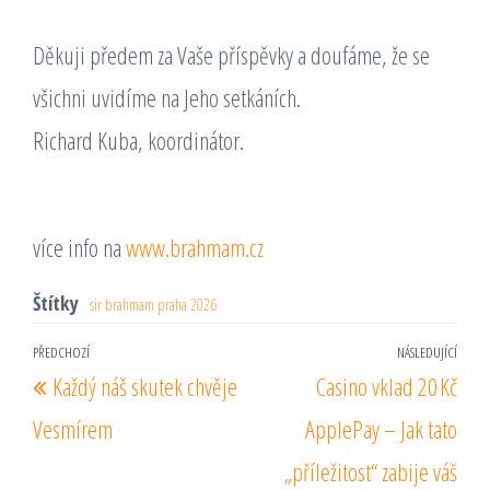
Děkuji předem za Vaše příspěvky a doufáme, že se
všichni uvidíme na Jeho setkáních.
Richard Kuba, koordinátor.
více info na
www.brahmam.cz
Štítky
sir brahmam praha 2026
Navigace
PŘEDCHOZÍ
NÁSLEDUJÍCÍ
Předchozí
Násl
Každý náš skutek chvěje
Casino vklad 20 Kč
pro
příspěvek
pří
příspěvek
Vesmírem
ApplePay – Jak tato
„příležitost“ zabije váš