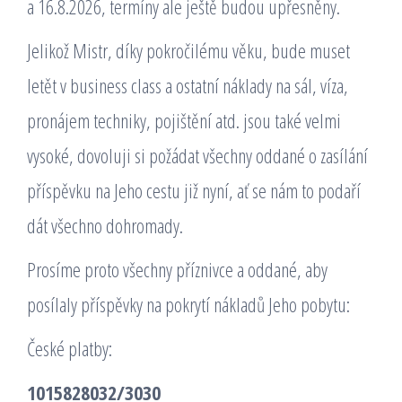
a 16.8.2026, termíny ale ještě budou upřesněny.
Jelikož Mistr, díky pokročilému věku, bude muset
letět v business class a ostatní náklady na sál, víza,
pronájem techniky, pojištění atd. jsou také velmi
vysoké, dovoluji si požádat všechny oddané o zasílání
příspěvku na Jeho cestu již nyní, ať se nám to podaří
dát všechno dohromady.
Prosíme proto všechny příznivce a oddané, aby
posílaly příspěvky na pokrytí nákladů Jeho pobytu:
České platby:
1015828032/3030