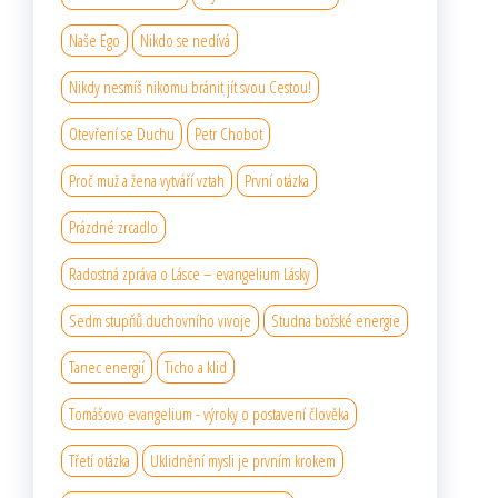
Naše Ego
Nikdo se nedívá
Nikdy nesmíš nikomu bránit jít svou Cestou!
Otevření se Duchu
Petr Chobot
Proč muž a žena vytváří vztah
První otázka
Prázdné zrcadlo
Radostná zpráva o Lásce – evangelium Lásky
Sedm stupňů duchovního vıvoje
Studna božské energie
Tanec energií
Ticho a klid
Tomášovo evangelium - výroky o postavení člověka
Třetí otázka
Uklidnění mysli je prvním krokem