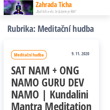
Zahrada Ticha
Přeskočit
„Buď tich a věz, že Já Jsem je Bůh“
na
obsah
Rubrika:
Meditační hudba
9. 11. 2020
Meditační hudba
SAT NAM + ONG
NAMO GURU DEV
NAMO | Kundalini
Mantra Meditation