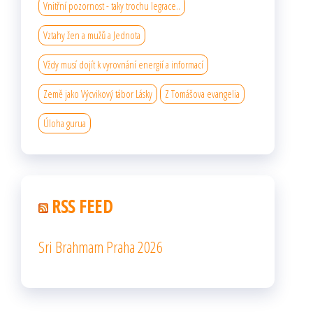
Vnitřní pozornost - taky trochu legrace..
Vztahy žen a mužů a Jednota
Vždy musí dojít k vyrovnání energií a informací
Země jako Výcvikový tábor Lásky
Z Tomášova evangelia
Úloha gurua
RSS FEED
Sri Brahmam Praha 2026