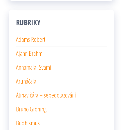
RUBRIKY
Adams Robert
Ajahn Brahm
Annamalai Svami
Arunáčala
Átmavičára – sebedotazování
Bruno Gröning
Budhismus