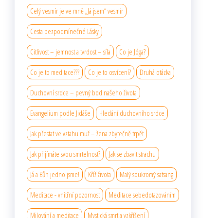
Celý vesmír je ve mně „Já jsem“ vesmír
Cesta bezpodmínečné Lásky
Citlivost – jemnost a tvrdost – síla
Co je Jóga?
Co je to meditace???
Co je to osvícení?
Druhá otázka
Duchovní srdce – pevný bod našeho života
Evangelium podle Jidáše
Hledání duchovního srdce
Jak přestat ve vztahu muž – žena zbytečně trpět
Jak přijímáte svou smrtelnost?
Jak se zbavit strachu
Já a Bůh jedno jsme!
Kříž života
Malý soukromý satsang
Meditace - vnitřní pozornost
Meditace sebedotazováním
Milování a meditace
Mystická smrt a vzkříšení