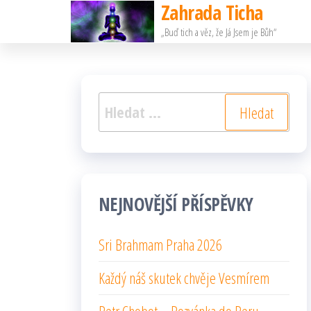
Zahrada Ticha
Přeskočit
„Buď tich a věz, že Já Jsem je Bůh“
na
obsah
Vyhledávání
NEJNOVĚJŠÍ PŘÍSPĚVKY
Sri Brahmam Praha 2026
Každý náš skutek chvěje Vesmírem