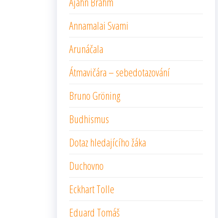
Ajahn Brahm
Annamalai Svami
Arunáčala
Átmavičára – sebedotazování
Bruno Gröning
Budhismus
Dotaz hledajícího žáka
Duchovno
Eckhart Tolle
Eduard Tomáš