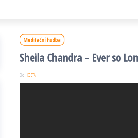
Meditační hudba
Sheila Chandra – Ever so Lon
Od
CESTA