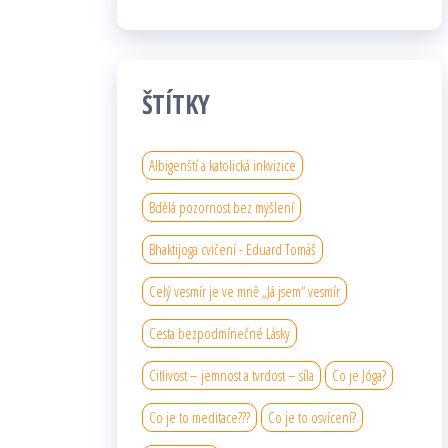
ŠTÍTKY
Albigenští a katolická inkvizice
Bdělá pozornost bez myšlení
Bhaktijoga cvičení - Eduard Tomáš
Celý vesmír je ve mně „Já jsem“ vesmír
Cesta bezpodmínečné Lásky
Citlivost – jemnost a tvrdost – síla
Co je Jóga?
Co je to meditace???
Co je to osvícení?