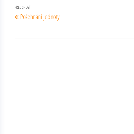
Navigace
PŘEDCHOZÍ
Předchozí
Požehnání jednoty
pro
příspěvek
příspěvek