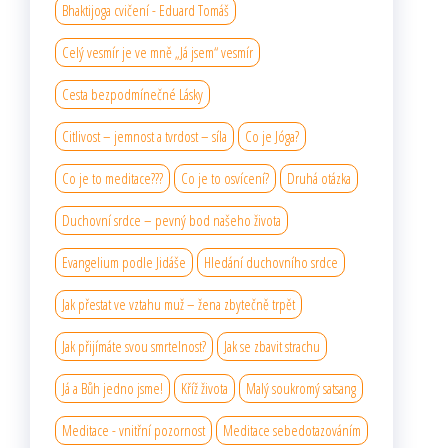
Bhaktijoga cvičení - Eduard Tomáš
Celý vesmír je ve mně „Já jsem“ vesmír
Cesta bezpodmínečné Lásky
Citlivost – jemnost a tvrdost – síla
Co je Jóga?
Co je to meditace???
Co je to osvícení?
Druhá otázka
Duchovní srdce – pevný bod našeho života
Evangelium podle Jidáše
Hledání duchovního srdce
Jak přestat ve vztahu muž – žena zbytečně trpět
Jak přijímáte svou smrtelnost?
Jak se zbavit strachu
Já a Bůh jedno jsme!
Kříž života
Malý soukromý satsang
Meditace - vnitřní pozornost
Meditace sebedotazováním