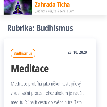
Zahrada Ticha
Přeskočit
„Buď tich a věz, že Já Jsem je Bůh“
na
obsah
Rubrika:
Budhismus
25. 10. 2020
Budhismus
Meditace
Meditace probíhá jako několikastupňový
vizualizační proces, jehož úkolem je naučit
meditující najít cestu do svého nitra. Tato