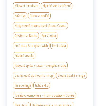
Milování a meditace
Mystická smrt a vzkříšení
Naše Ego
Nikdo se nedívá
Nikdy nesmíš nikomu bránit jít svou Cestou!
Otevření se Duchu
Petr Chobot
Proč muž a žena vytváří vztah
První otázka
Prázdné zrcadlo
Radostná zpráva o Lásce – evangelium Lásky
Sedm stupňů duchovního vıvoje
Studna božské energie
Tanec energií
Ticho a klid
Tomášovo evangelium - výroky o postavení člověka
Třetí otázka
Uklidnění mysli je prvním krokem