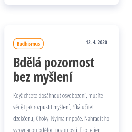
12. 4. 2020
Budhismus
Bdělá pozornost
bez myšlení
Když chcete dosáhnout osvobození, musíte
vědět jak rozpustit myšlení, říká učitel
dzokčenu, Chökyi Nyima rinpoče. Nahradit ho
vyrovnanou bdělou pozorností. Ego je jen