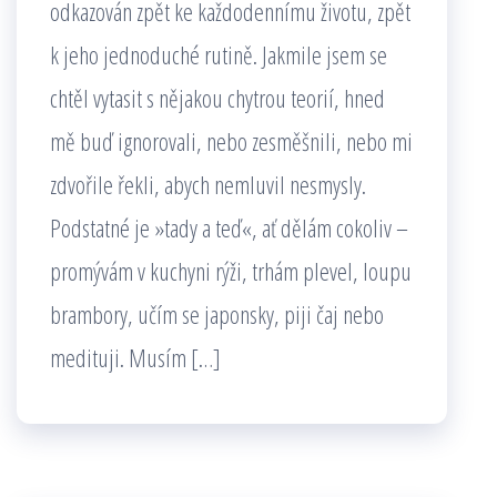
odkazován zpět ke každodennímu životu, zpět
k jeho jednoduché rutině. Jakmile jsem se
chtěl vytasit s nějakou chytrou teorií, hned
mě buď ignorovali, nebo zesměšnili, nebo mi
zdvořile řekli, abych nemluvil nesmysly.
Podstatné je »tady a teď«, ať dělám cokoliv –
promývám v kuchyni rýži, trhám plevel, loupu
brambory, učím se japonsky, piji čaj nebo
medituji. Musím […]