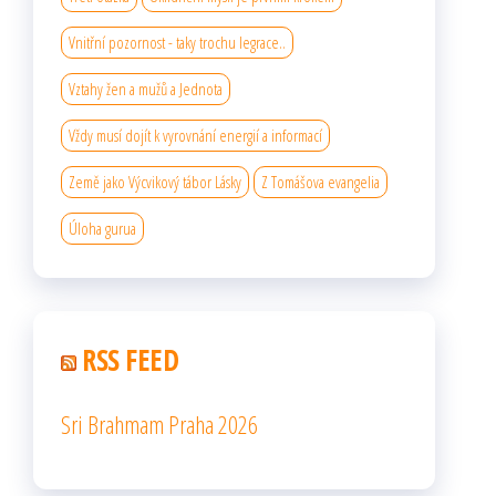
Vnitřní pozornost - taky trochu legrace..
Vztahy žen a mužů a Jednota
Vždy musí dojít k vyrovnání energií a informací
Země jako Výcvikový tábor Lásky
Z Tomášova evangelia
Úloha gurua
RSS FEED
Sri Brahmam Praha 2026