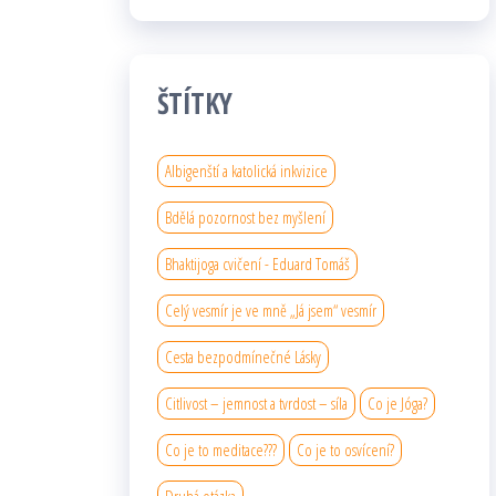
ŠTÍTKY
Albigenští a katolická inkvizice
Bdělá pozornost bez myšlení
Bhaktijoga cvičení - Eduard Tomáš
Celý vesmír je ve mně „Já jsem“ vesmír
Cesta bezpodmínečné Lásky
Citlivost – jemnost a tvrdost – síla
Co je Jóga?
Co je to meditace???
Co je to osvícení?