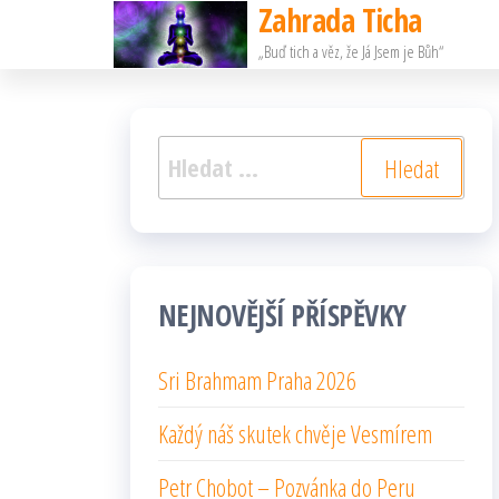
Zahrada Ticha
Přeskočit
„Buď tich a věz, že Já Jsem je Bůh“
na
obsah
Vyhledávání
NEJNOVĚJŠÍ PŘÍSPĚVKY
Sri Brahmam Praha 2026
Každý náš skutek chvěje Vesmírem
Petr Chobot – Pozvánka do Peru