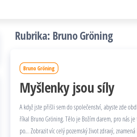
Rubrika:
Bruno Gröning
Bruno Gröning
Myšlenky jsou síly
A když jste přišli sem do společenství, abyste zde obdr
říkal Bruno Gröning. Tělo je Božím darem, pro nás je
po… Zobrazit víc celý pozemský život zdravý, znamená bý