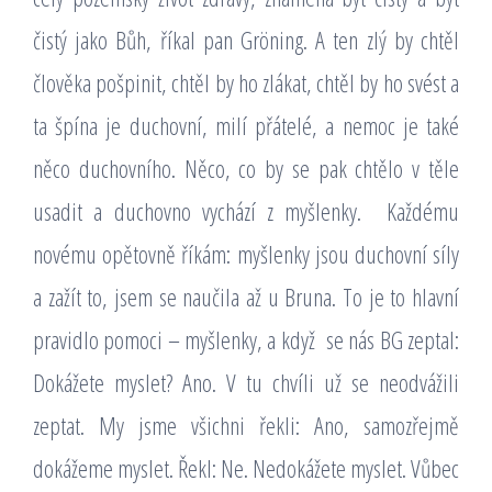
čistý jako Bůh, říkal pan Gröning. A ten zlý by chtěl
člověka pošpinit, chtěl by ho zlákat, chtěl by ho svést a
ta špína je duchovní, milí přátelé, a nemoc je také
něco duchovního. Něco, co by se pak chtělo v těle
usadit a duchovno vychází z myšlenky.
Každému
novému opětovně říkám: myšlenky jsou duchovní síly
a zažít to, jsem se naučila až u Bruna. To je to hlavní
pravidlo pomoci – myšlenky, a když
se nás BG zeptal:
Dokážete myslet? Ano. V tu chvíli už se neodvážili
zeptat. My jsme všichni řekli: Ano, samozřejmě
dokážeme myslet. Řekl: Ne. Nedokážete myslet. Vůbec