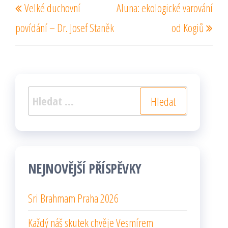
Velké duchovní
Aluna: ekologické varování
pro
příspěvek
pří
příspěvek
povídání – Dr. Josef Staněk
od Kogiů
Vyhledávání
NEJNOVĚJŠÍ PŘÍSPĚVKY
Sri Brahmam Praha 2026
Každý náš skutek chvěje Vesmírem