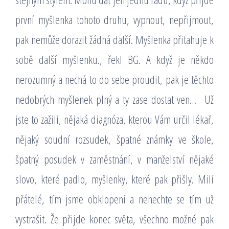
první myšlenka tohoto druhu, vypnout, nepřijmout,
pak nemůže dorazit žádná další. Myšlenka přitahuje k
sobě další myšlenku., řekl BG. A když je někdo
nerozumný a nechá to do sebe proudit, pak je těchto
nedobrých myšlenek plný a ty zase dostat ven…
Už
jste to zažili, nějaká diagnóza, kterou Vám určil lékař,
nějaký soudní rozsudek, špatné známky ve škole,
špatný posudek v zaměstnání, v manželství nějaké
slovo, které padlo, myšlenky, které pak přišly. Milí
přátelé, tím jsme obklopeni a nenechte se tím už
vystrašit. Že přijde konec světa, všechno možné pak