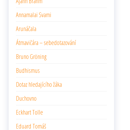
Ajahn Brahm
Annamalai Svami
Arunáčala
Átmavičára – sebedotazování
Bruno Gröning
Budhismus
Dotaz hledajícího žáka
Duchovno
Eckhart Tolle
Eduard Tomáš