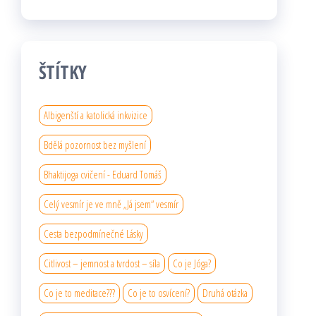
ŠTÍTKY
Albigenští a katolická inkvizice
Bdělá pozornost bez myšlení
Bhaktijoga cvičení - Eduard Tomáš
Celý vesmír je ve mně „Já jsem“ vesmír
Cesta bezpodmínečné Lásky
Citlivost – jemnost a tvrdost – síla
Co je Jóga?
Co je to meditace???
Co je to osvícení?
Druhá otázka