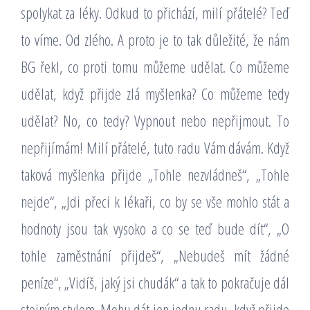
spolykat za léky. Odkud to přichází, milí přátelé? Teď
to víme. Od zlého. A proto je to tak důležité, že nám
BG řekl, co proti tomu můžeme udělat. Co můžeme
udělat, když přijde zlá myšlenka? Co můžeme tedy
udělat? No, co tedy? Vypnout nebo nepřijmout. To
nepřijímám! Milí přátelé, tuto radu Vám dávám. Když
taková myšlenka přijde „Tohle nezvládneš“, „Tohle
nejde“, „Jdi přeci k lékaři, co by se vše mohlo stát a
hodnoty jsou tak vysoko a co se teď bude dít“, „O
tohle zaměstnání přijdeš“, „Nebudeš mít žádné
peníze“, „Vidíš, jaký jsi chudák“ a tak to pokračuje dál
stejným stylem. Mohu dát jen jednu radu, když přijde