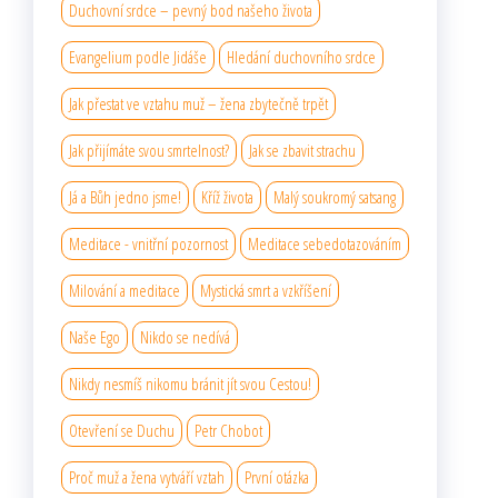
Duchovní srdce – pevný bod našeho života
Evangelium podle Jidáše
Hledání duchovního srdce
Jak přestat ve vztahu muž – žena zbytečně trpět
Jak přijímáte svou smrtelnost?
Jak se zbavit strachu
Já a Bůh jedno jsme!
Kříž života
Malý soukromý satsang
Meditace - vnitřní pozornost
Meditace sebedotazováním
Milování a meditace
Mystická smrt a vzkříšení
Naše Ego
Nikdo se nedívá
Nikdy nesmíš nikomu bránit jít svou Cestou!
Otevření se Duchu
Petr Chobot
Proč muž a žena vytváří vztah
První otázka