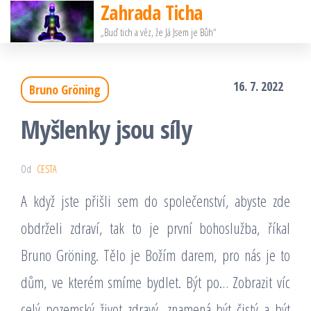
Zahrada Ticha
Přeskočit
„Buď tich a věz, že Já Jsem je Bůh“
na
obsah
16. 7. 2022
Bruno Gröning
Myšlenky jsou síly
Od
CESTA
A když jste přišli sem do společenství, abyste zde
obdrželi zdraví, tak to je první bohoslužba, říkal
Bruno Gröning. Tělo je Božím darem, pro nás je to
dům, ve kterém smíme bydlet. Být po… Zobrazit víc
celý pozemský život zdravý, znamená být čistý a být