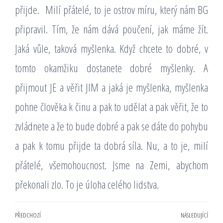
přijde.
Milí přátelé, to je ostrov míru, který nám BG
připravil. Tím, že nám dává poučení, jak máme žít.
Jaká vůle, taková myšlenka. Když chcete to dobré, v
tomto okamžiku dostanete dobré myšlenky. A
přijmout JE a věřit JIM a jaká je myšlenka, myšlenka
pohne člověka k činu a pak to udělat a pak věřit, že to
zvládnete a že to bude dobré a pak se dáte do pohybu
a pak k tomu přijde ta dobrá síla. Nu, a to je, milí
přátelé, všemohoucnost. Jsme na Zemi, abychom
překonali zlo. To je úloha celého lidstva.
Navigace
PŘEDCHOZÍ
NÁSLEDUJÍCÍ
Předchozí
Násl