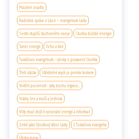
Prázdné zrcadlo
Radostná zpráva o Lásce – evangelium Lásky
Sedm stupňů duchovního vıvoje
Studna božské energie
Tanec energií
Ticho a klid
Tomášovo evangelium - výroky o postavení člověka
Třetí otázka
Uklidnění mysli je prvním krokem
Vnitřní pozornost - taky trochu legrace..
Vztahy žen a mužů a Jednota
Vždy musí dojít k vyrovnání energií a informací
Země jako Výcvikový tábor Lásky
Z Tomášova evangelia
Úloha gurua