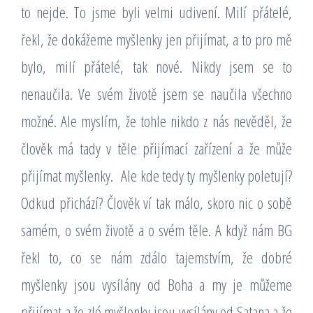
to nejde. To jsme byli velmi udivení. Milí přátelé,
řekl, že dokážeme myšlenky jen přijímat, a to pro mě
bylo, milí přátelé, tak nové. Nikdy jsem se to
nenaučila. Ve svém životě jsem se naučila všechno
možné. Ale myslím, že tohle nikdo z nás nevěděl, že
člověk má tady v těle přijímací zařízení a že může
přijímat myšlenky.
Ale kde tedy ty myšlenky poletují?
Odkud přichází? Člověk ví tak málo, skoro nic o sobě
samém, o svém životě a o svém těle. A když nám BG
řekl to, co se nám zdálo tajemstvím, že dobré
myšlenky jsou vysílány od Boha a my je můžeme
přijímat a že zlé myšlenky jsou vysílány od Satana a že