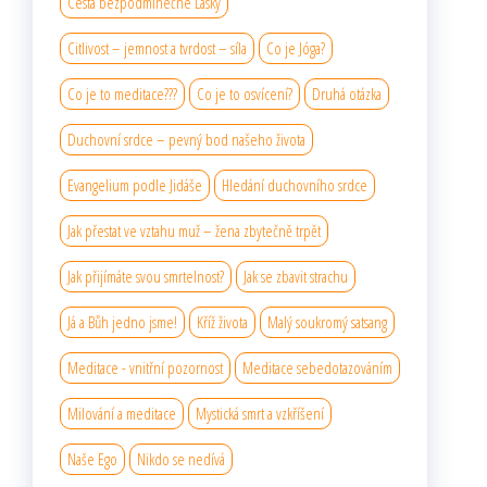
Cesta bezpodmínečné Lásky
Citlivost – jemnost a tvrdost – síla
Co je Jóga?
Co je to meditace???
Co je to osvícení?
Druhá otázka
Duchovní srdce – pevný bod našeho života
Evangelium podle Jidáše
Hledání duchovního srdce
Jak přestat ve vztahu muž – žena zbytečně trpět
Jak přijímáte svou smrtelnost?
Jak se zbavit strachu
Já a Bůh jedno jsme!
Kříž života
Malý soukromý satsang
Meditace - vnitřní pozornost
Meditace sebedotazováním
Milování a meditace
Mystická smrt a vzkříšení
Naše Ego
Nikdo se nedívá