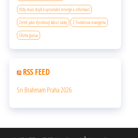
Vždy musí dojít k vyrovnání energií a informací
Země jako Výcvikový tábor Lásky
Z Tomášova evangelia
Úloha gurua
RSS FEED
Sri Brahmam Praha 2026