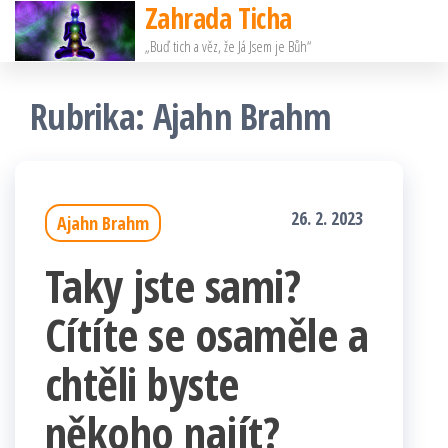
Zahrada Ticha
Přeskočit
„Buď tich a věz, že Já Jsem je Bůh“
na
obsah
Rubrika:
Ajahn Brahm
26. 2. 2023
Ajahn Brahm
Taky jste sami?
Cítíte se osaměle a
chtěli byste
někoho najít?