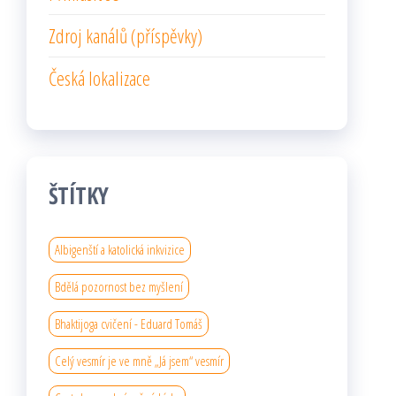
Zdroj kanálů (příspěvky)
Česká lokalizace
ŠTÍTKY
Albigenští a katolická inkvizice
Bdělá pozornost bez myšlení
Bhaktijoga cvičení - Eduard Tomáš
Celý vesmír je ve mně „Já jsem“ vesmír