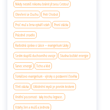
Nikdy nesmíš nikomu bránit jít svou Cestou!
Otevření se Duchu
Petr Chobot
Proč muž a žena vytváří vztah
První otázka
Prázdné zrcadlo
Radostná zpráva o Lásce – evangelium Lásky
Sedm stupňů duchovního vıvoje
Studna božské energie
Tanec energií
Ticho a klid
Tomášovo evangelium - výroky o postavení člověka
Třetí otázka
Uklidnění mysli je prvním krokem
Vnitřní pozornost - taky trochu legrace..
Vztahy žen a mužů a Jednota