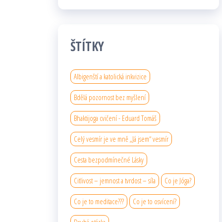
ŠTÍTKY
Albigenští a katolická inkvizice
Bdělá pozornost bez myšlení
Bhaktijoga cvičení - Eduard Tomáš
Celý vesmír je ve mně „Já jsem“ vesmír
Cesta bezpodmínečné Lásky
Citlivost – jemnost a tvrdost – síla
Co je Jóga?
Co je to meditace???
Co je to osvícení?