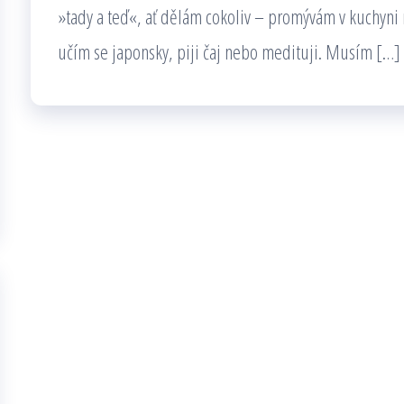
»tady a teď«, ať dělám cokoliv – promývám v kuchyni 
učím se japonsky, piji čaj nebo medituji. Musím […]