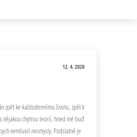
12. 4. 2020
án zpět ke každodennímu životu, zpět k
 s nějakou chytrou teorií, hned mě buď
abych nemluvil nesmysly. Podstatné je