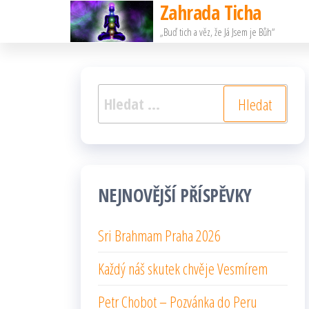
Zahrada Ticha
Přeskočit
„Buď tich a věz, že Já Jsem je Bůh“
na
obsah
Vyhledávání
NEJNOVĚJŠÍ PŘÍSPĚVKY
Sri Brahmam Praha 2026
Každý náš skutek chvěje Vesmírem
Petr Chobot – Pozvánka do Peru