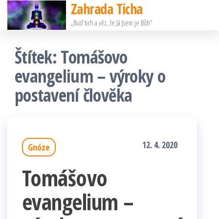
Zahrada Ticha
Přeskočit
„Buď tich a věz, že Já Jsem je Bůh“
na
obsah
Štítek:
Tomášovo
evangelium – výroky o
postavení člověka
12. 4. 2020
Gnóze
Tomášovo
evangelium –