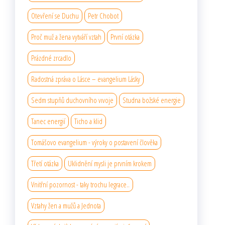
Otevření se Duchu
Petr Chobot
Proč muž a žena vytváří vztah
První otázka
Prázdné zrcadlo
Radostná zpráva o Lásce – evangelium Lásky
Sedm stupňů duchovního vıvoje
Studna božské energie
Tanec energií
Ticho a klid
Tomášovo evangelium - výroky o postavení člověka
Třetí otázka
Uklidnění mysli je prvním krokem
Vnitřní pozornost - taky trochu legrace..
Vztahy žen a mužů a Jednota