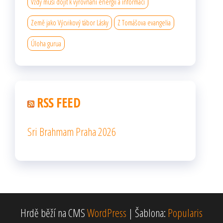
Vždy musí dojít k vyrovnání energií a informací
Země jako Výcvikový tábor Lásky
Z Tomášova evangelia
Úloha gurua
RSS FEED
Sri Brahmam Praha 2026
Hrdě běží na CMS
WordPress
|
Šablona:
Popularis