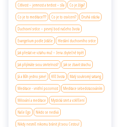
Citlivost – jemnost a tvrdost – síla
Co je Jóga?
Co je to meditace???
Co je to osvícení?
Druhá otázka
Duchovní srdce – pevný bod našeho života
Evangelium podle Jidáše
Hledání duchovního srdce
Jak přestat ve vztahu muž – žena zbytečně trpět
Jak přijímáte svou smrtelnost?
Jak se zbavit strachu
Já a Bůh jedno jsme!
Kříž života
Malý soukromý satsang
Meditace - vnitřní pozornost
Meditace sebedotazováním
Milování a meditace
Mystická smrt a vzkříšení
Naše Ego
Nikdo se nedívá
Nikdy nesmíš nikomu bránit jít svou Cestou!