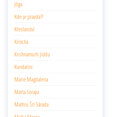
Jóga
Kde je pravda??
Křesťanství
Krincha
Krishnamurti Jiddu
Kundalini
Marie Magdalena
Marta Soraya
Mathru Šrí Sárada
Matka Meera