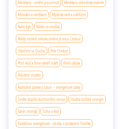
Meditace - vnitřní pozornost
Meditace sebedotazováním
Milování a meditace
Mystická smrt a vzkříšení
Naše Ego
Nikdo se nedívá
Nikdy nesmíš nikomu bránit jít svou Cestou!
Otevření se Duchu
Petr Chobot
Proč muž a žena vytváří vztah
První otázka
Prázdné zrcadlo
Radostná zpráva o Lásce – evangelium Lásky
Sedm stupňů duchovního vıvoje
Studna božské energie
Tanec energií
Ticho a klid
Tomášovo evangelium - výroky o postavení člověka