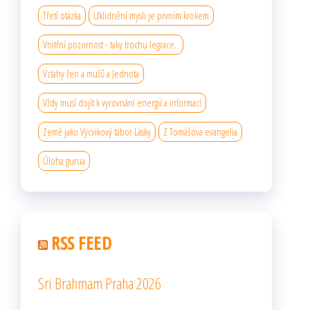
Třetí otázka
Uklidnění mysli je prvním krokem
Vnitřní pozornost - taky trochu legrace..
Vztahy žen a mužů a Jednota
Vždy musí dojít k vyrovnání energií a informací
Země jako Výcvikový tábor Lásky
Z Tomášova evangelia
Úloha gurua
RSS FEED
Sri Brahmam Praha 2026