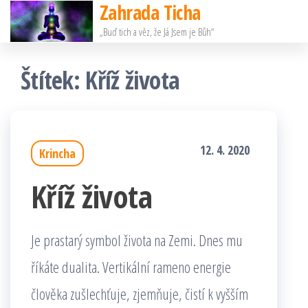
Zahrada Ticha
Přeskočit
„Buď tich a věz, že Já Jsem je Bůh“
na
obsah
Štítek:
Kříž života
12. 4. 2020
Krincha
Kříž života
Je prastarý symbol života na Zemi. Dnes mu
říkáte dualita. Vertikální rameno energie
člověka zušlechťuje, zjemňuje, čistí k vyšším