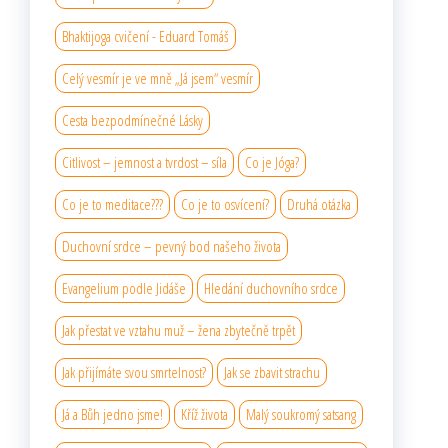
Bhaktijoga cvičení - Eduard Tomáš
Celý vesmír je ve mně „Já jsem“ vesmír
Cesta bezpodmínečné Lásky
Citlivost – jemnost a tvrdost – síla
Co je Jóga?
Co je to meditace???
Co je to osvícení?
Druhá otázka
Duchovní srdce – pevný bod našeho života
Evangelium podle Jidáše
Hledání duchovního srdce
Jak přestat ve vztahu muž – žena zbytečně trpět
Jak přijímáte svou smrtelnost?
Jak se zbavit strachu
Já a Bůh jedno jsme!
Kříž života
Malý soukromý satsang