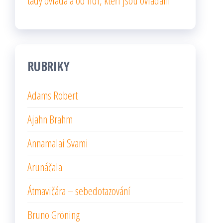
tady ovládá a od lidí, kteří jsou ovládáni
RUBRIKY
Adams Robert
Ajahn Brahm
Annamalai Svami
Arunáčala
Átmavičára – sebedotazování
Bruno Gröning