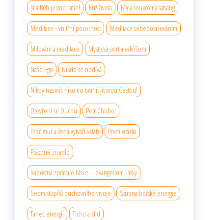
Já a Bůh jedno jsme!
Kříž života
Malý soukromý satsang
Meditace - vnitřní pozornost
Meditace sebedotazováním
Milování a meditace
Mystická smrt a vzkříšení
Naše Ego
Nikdo se nedívá
Nikdy nesmíš nikomu bránit jít svou Cestou!
Otevření se Duchu
Petr Chobot
Proč muž a žena vytváří vztah
První otázka
Prázdné zrcadlo
Radostná zpráva o Lásce – evangelium Lásky
Sedm stupňů duchovního vıvoje
Studna božské energie
Tanec energií
Ticho a klid