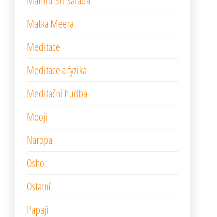
Mathru Šrí Sárada
Matka Meera
Meditace
Meditace a fyzika
Meditační hudba
Mooji
Naropa
Osho
Ostatní
Papaji