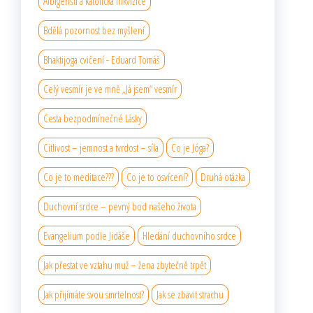
Albigenští a katolická inkvizice
Bdělá pozornost bez myšlení
Bhaktijoga cvičení - Eduard Tomáš
Celý vesmír je ve mně „Já jsem“ vesmír
Cesta bezpodmínečné Lásky
Citlivost – jemnost a tvrdost – síla
Co je Jóga?
Co je to meditace???
Co je to osvícení?
Druhá otázka
Duchovní srdce – pevný bod našeho života
Evangelium podle Jidáše
Hledání duchovního srdce
Jak přestat ve vztahu muž – žena zbytečně trpět
Jak přijímáte svou smrtelnost?
Jak se zbavit strachu