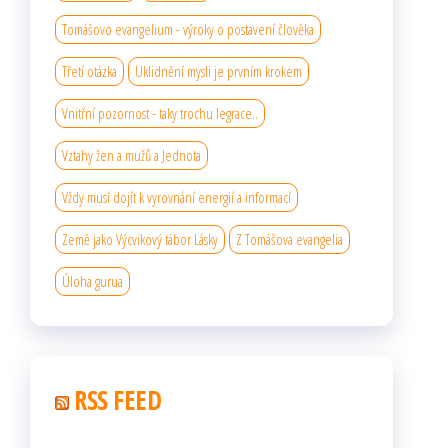
Tomášovo evangelium - výroky o postavení člověka
Třetí otázka
Uklidnění mysli je prvním krokem
Vnitřní pozornost - taky trochu legrace..
Vztahy žen a mužů a Jednota
Vždy musí dojít k vyrovnání energií a informací
Země jako Výcvikový tábor Lásky
Z Tomášova evangelia
Úloha gurua
RSS FEED