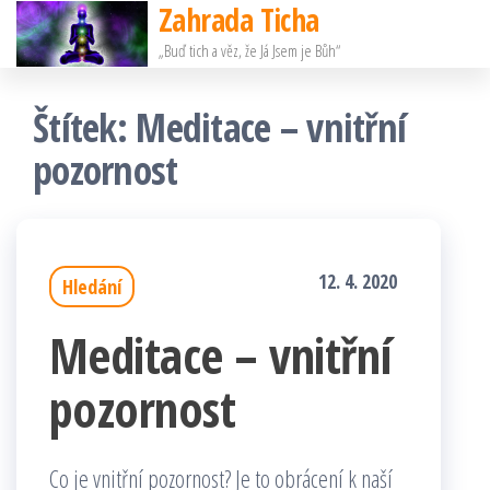
Zahrada Ticha
Přeskočit
„Buď tich a věz, že Já Jsem je Bůh“
na
obsah
Štítek:
Meditace – vnitřní
pozornost
12. 4. 2020
Hledání
Meditace – vnitřní
pozornost
Co je vnitřní pozornost? Je to obrácení k naší