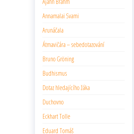
Ajahn Brahm
Annamalai Svami
Arunáčala
Átmavičára – sebedotazování
Bruno Gröning
Budhismus
Dotaz hledajícího žáka
Duchovno
Eckhart Tolle
Eduard Tomáš