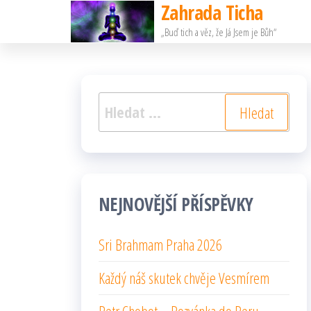
Zahrada Ticha
Přeskočit
„Buď tich a věz, že Já Jsem je Bůh“
na
obsah
Vyhledávání
NEJNOVĚJŠÍ PŘÍSPĚVKY
Sri Brahmam Praha 2026
Každý náš skutek chvěje Vesmírem