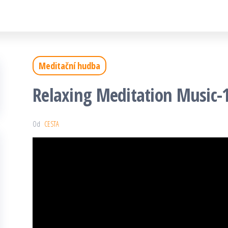
Meditační hudba
Relaxing Meditation Music-
Od
CESTA