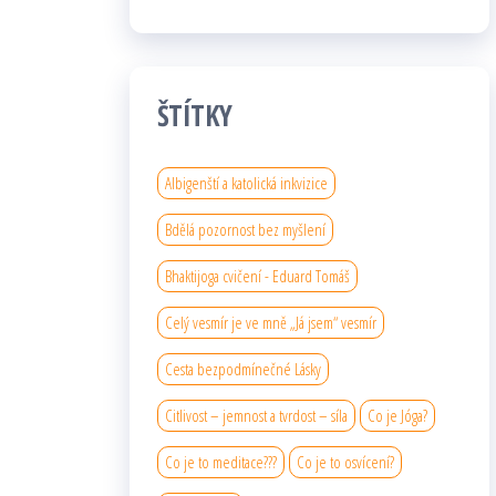
ŠTÍTKY
Albigenští a katolická inkvizice
Bdělá pozornost bez myšlení
Bhaktijoga cvičení - Eduard Tomáš
Celý vesmír je ve mně „Já jsem“ vesmír
Cesta bezpodmínečné Lásky
Citlivost – jemnost a tvrdost – síla
Co je Jóga?
Co je to meditace???
Co je to osvícení?