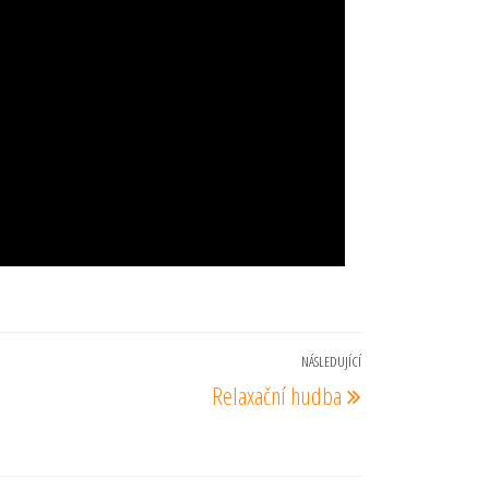
NÁSLEDUJÍCÍ
Následující
Relaxační hudba
příspěvek