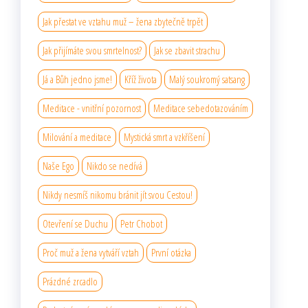
Jak přestat ve vztahu muž – žena zbytečně trpět
Jak přijímáte svou smrtelnost?
Jak se zbavit strachu
Já a Bůh jedno jsme!
Kříž života
Malý soukromý satsang
Meditace - vnitřní pozornost
Meditace sebedotazováním
Milování a meditace
Mystická smrt a vzkříšení
Naše Ego
Nikdo se nedívá
Nikdy nesmíš nikomu bránit jít svou Cestou!
Otevření se Duchu
Petr Chobot
Proč muž a žena vytváří vztah
První otázka
Prázdné zrcadlo