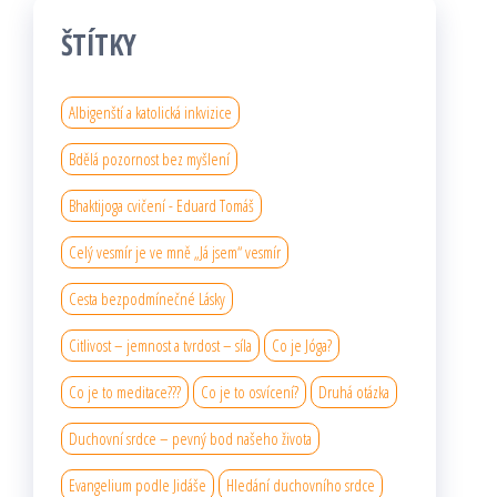
ŠTÍTKY
Albigenští a katolická inkvizice
Bdělá pozornost bez myšlení
Bhaktijoga cvičení - Eduard Tomáš
Celý vesmír je ve mně „Já jsem“ vesmír
Cesta bezpodmínečné Lásky
Citlivost – jemnost a tvrdost – síla
Co je Jóga?
Co je to meditace???
Co je to osvícení?
Druhá otázka
Duchovní srdce – pevný bod našeho života
Evangelium podle Jidáše
Hledání duchovního srdce