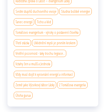
Radostná zpráva o Lásce – evangelium Lásky
Sedm stupňů duchovního vıvoje
Studna božské energie
Tanec energií
Ticho a klid
Tomášovo evangelium - výroky o postavení člověka
Třetí otázka
Uklidnění mysli je prvním krokem
Vnitřní pozornost - taky trochu legrace..
Vztahy žen a mužů a Jednota
Vždy musí dojít k vyrovnání energií a informací
Země jako Výcvikový tábor Lásky
Z Tomášova evangelia
Úloha gurua