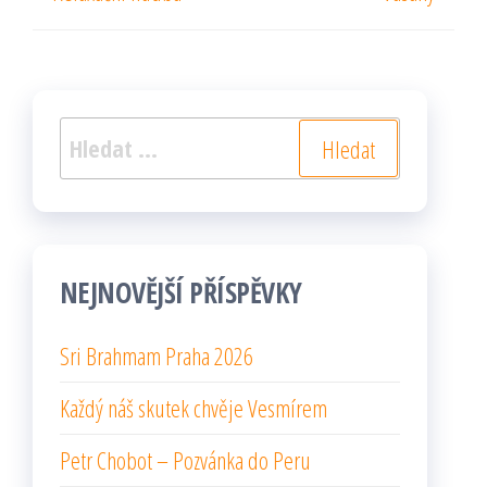
příspěvek
pří
příspěvek
Vyhledávání
NEJNOVĚJŠÍ PŘÍSPĚVKY
Sri Brahmam Praha 2026
Každý náš skutek chvěje Vesmírem
Petr Chobot – Pozvánka do Peru