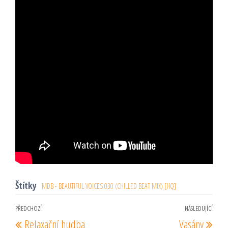
Štítky
MDB - BEAUTIFUL VOICES 030 (CHILLED BEAT MIX) [HQ]
Navigace
PŘEDCHOZÍ
NÁSLEDUJÍCÍ
Předchozí
Násl
Relaxační hudba
Vasány
pro