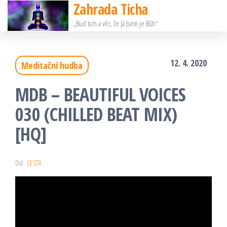
Zahrada Ticha
Přeskočit
„Buď tich a věz, že Já Jsem je Bůh“
na
obsah
12. 4. 2020
Meditační hudba
MDB – BEAUTIFUL VOICES
030 (CHILLED BEAT MIX)
[HQ]
Od
CESTA