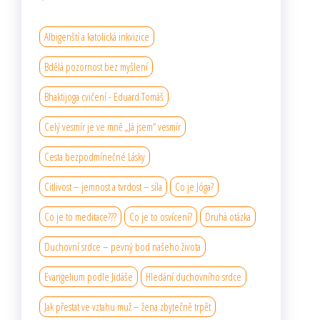
Albigenští a katolická inkvizice
Bdělá pozornost bez myšlení
Bhaktijoga cvičení - Eduard Tomáš
Celý vesmír je ve mně „Já jsem“ vesmír
Cesta bezpodmínečné Lásky
Citlivost – jemnost a tvrdost – síla
Co je Jóga?
Co je to meditace???
Co je to osvícení?
Druhá otázka
Duchovní srdce – pevný bod našeho života
Evangelium podle Jidáše
Hledání duchovního srdce
Jak přestat ve vztahu muž – žena zbytečně trpět