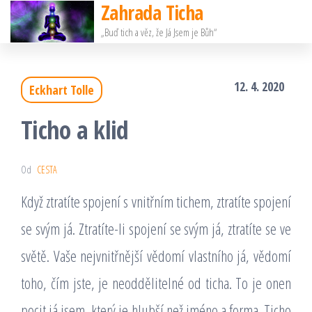
Zahrada Ticha
Přeskočit
„Buď tich a věz, že Já Jsem je Bůh“
na
obsah
12. 4. 2020
Eckhart Tolle
Ticho a klid
Od
CESTA
Když ztratíte spojení s vnitřním tichem, ztratíte spojení
se svým já. Ztratíte-li spojení se svým já, ztratíte se ve
světě. Vaše nejvnitřnější vědomí vlastního já, vědomí
toho, čím jste, je neoddělitelné od ticha. To je onen
pocit já jsem, který je hlubší než jméno a forma. Ticho