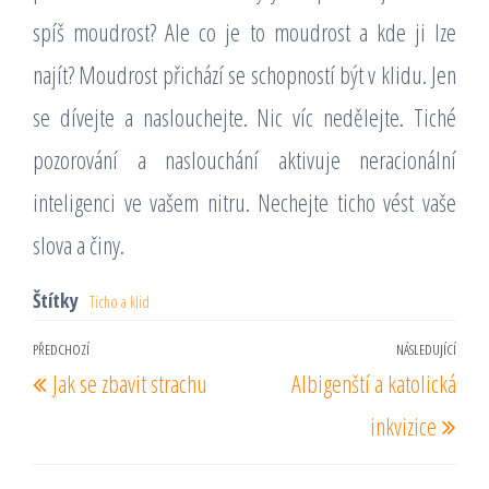
spíš moudrost? Ale co je to moudrost a kde ji lze
najít? Moudrost přichází se schopností být v klidu. Jen
se dívejte a naslouchejte. Nic víc nedělejte. Tiché
pozorování a naslouchání aktivuje neracionální
inteligenci ve vašem nitru. Nechejte ticho vést vaše
slova a činy.
Štítky
Ticho a klid
Navigace
PŘEDCHOZÍ
NÁSLEDUJÍCÍ
Předchozí
Násl
Jak se zbavit strachu
Albigenští a katolická
pro
příspěvek
pří
příspěvek
inkvizice