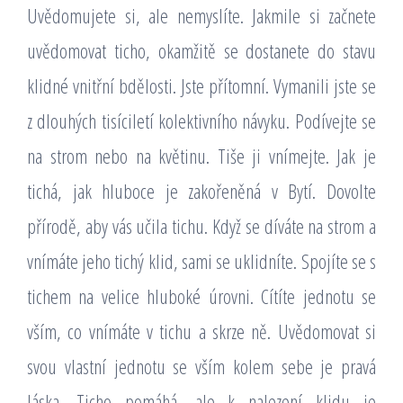
Uvědomujete si, ale nemyslíte. Jakmile si začnete
uvědomovat ticho, okamžitě se dostanete do stavu
klidné vnitřní bdělosti. Jste přítomní. Vymanili jste se
z dlouhých tisíciletí kolektivního návyku. Podívejte se
na strom nebo na květinu. Tiše ji vnímejte. Jak je
tichá, jak hluboce je zakořeněná v Bytí. Dovolte
přírodě, aby vás učila tichu. Když se díváte na strom a
vnímáte jeho tichý klid, sami se uklidníte. Spojíte se s
tichem na velice hluboké úrovni. Cítíte jednotu se
vším, co vnímáte v tichu a skrze ně. Uvědomovat si
svou vlastní jednotu se vším kolem sebe je pravá
láska. Ticho pomáhá, ale k nalezení klidu je