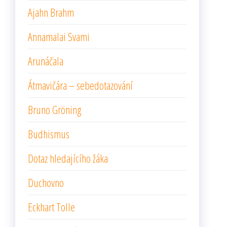
Ajahn Brahm
Annamalai Svami
Arunáčala
Átmavičára – sebedotazování
Bruno Gröning
Budhismus
Dotaz hledajícího žáka
Duchovno
Eckhart Tolle