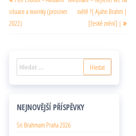
pro
příspěvek
pří
příspěvek
situace a novinky (prosinec
světě ?| Ajahn Brahm |
2022)
[české znění] |
Vyhledávání
NEJNOVĚJŠÍ PŘÍSPĚVKY
Sri Brahmam Praha 2026