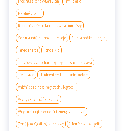
Proč muž a žena vytváří vztah
První otázka
Prázdné zrcadlo
Radostná zpráva o Lásce – evangelium Lásky
Sedm stupňů duchovního vıvoje
Studna božské energie
Tanec energií
Ticho a klid
Tomášovo evangelium - výroky o postavení člověka
Třetí otázka
Uklidnění mysli je prvním krokem
Vnitřní pozornost - taky trochu legrace..
Vztahy žen a mužů a Jednota
Vždy musí dojít k vyrovnání energií a informací
Země jako Výcvikový tábor Lásky
Z Tomášova evangelia