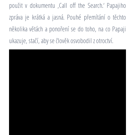
použit v dokumentu ‚Call off the Search.‘ Papajiho
zpráva je krátká a jasná. Pouhé přemítání o těchto
několika větách a ponoření se do toho, na co Papaji
ukazuje, stačí, aby se člověk osvobodil z otroctví.