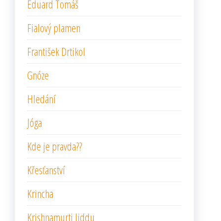
Eduard Tomáš
Fialový plamen
František Drtikol
Gnóze
Hledání
Jóga
Kde je pravda??
Křesťanství
Krincha
Krishnamurti Jiddu