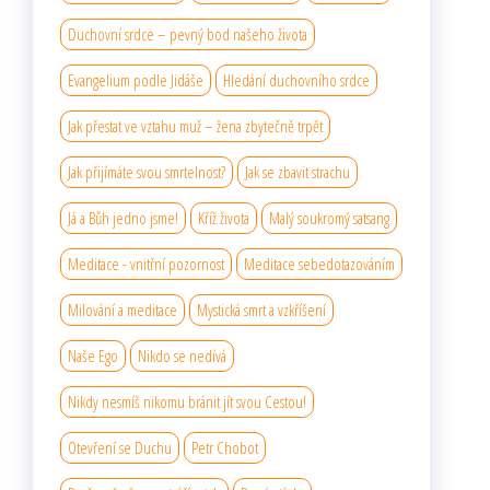
Duchovní srdce – pevný bod našeho života
Evangelium podle Jidáše
Hledání duchovního srdce
Jak přestat ve vztahu muž – žena zbytečně trpět
Jak přijímáte svou smrtelnost?
Jak se zbavit strachu
Já a Bůh jedno jsme!
Kříž života
Malý soukromý satsang
Meditace - vnitřní pozornost
Meditace sebedotazováním
Milování a meditace
Mystická smrt a vzkříšení
Naše Ego
Nikdo se nedívá
Nikdy nesmíš nikomu bránit jít svou Cestou!
Otevření se Duchu
Petr Chobot