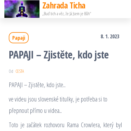
Zahrada Ticha
Přeskočit
„Buď tich a věz, že Já Jsem je Bůh“
na
obsah
8. 1. 2023
Papaji
PAPAJI – Zjistěte, kdo jste
Od
CESTA
PAPAJI – Zjistěte, kdo jste..
ve videu jsou slovenské titulky, je potřeba si to
přepnout přímo u videa..
Toto je začátek rozhovoru Rama Crowlera, který byl