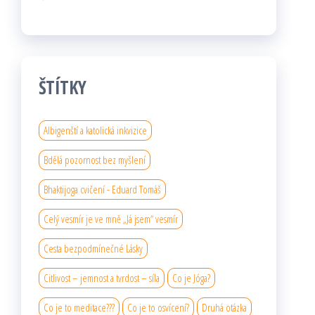
ŠTÍTKY
Albigenští a katolická inkvizice
Bdělá pozornost bez myšlení
Bhaktijoga cvičení - Eduard Tomáš
Celý vesmír je ve mně „Já jsem“ vesmír
Cesta bezpodmínečné Lásky
Citlivost – jemnost a tvrdost – síla
Co je Jóga?
Co je to meditace???
Co je to osvícení?
Druhá otázka