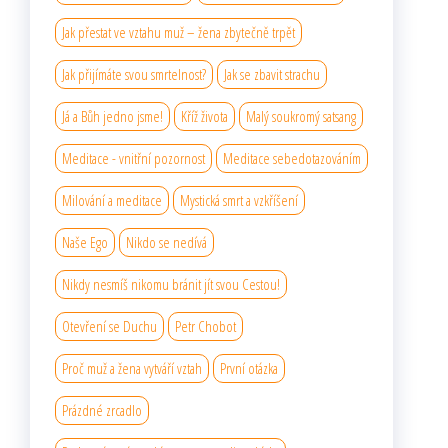
Jak přestat ve vztahu muž – žena zbytečně trpět
Jak přijímáte svou smrtelnost?
Jak se zbavit strachu
Já a Bůh jedno jsme!
Kříž života
Malý soukromý satsang
Meditace - vnitřní pozornost
Meditace sebedotazováním
Milování a meditace
Mystická smrt a vzkříšení
Naše Ego
Nikdo se nedívá
Nikdy nesmíš nikomu bránit jít svou Cestou!
Otevření se Duchu
Petr Chobot
Proč muž a žena vytváří vztah
První otázka
Prázdné zrcadlo