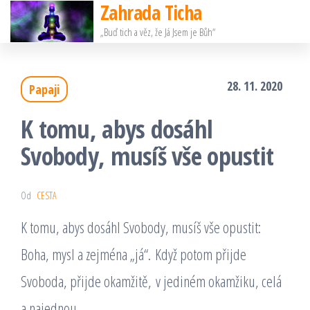
Zahrada Ticha
Přeskočit
„Buď tich a věz, že Já Jsem je Bůh“
na
obsah
28. 11. 2020
Papaji
K tomu, abys dosáhl
Svobody, musíš vše opustit
Od
CESTA
K tomu, abys dosáhl Svobody, musíš vše opustit:
Boha, mysl a zejména „já“. Když potom přijde
Svoboda, přijde okamžitě, v jediném okamžiku, celá
a najednou.