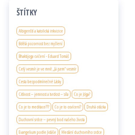
ŠTÍTKY
Albigenští a katolická inkvizice
Bdělá pozornost bez myšlení
Bhaktijoga cvičení - Eduard Tomáš
Celý vesmír je ve mně „Já jsem“ vesmír
Cesta bezpodmínečné Lásky
Citlivost – jemnost a tvrdost – síla
Co je Jóga?
Co je to meditace???
Co je to osvícení?
Druhá otázka
Duchovní srdce – pevný bod našeho života
Evangelium podle Jidáše
Hledání duchovního srdce