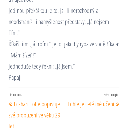
Jedinou překážkou je to, jsi-li nerozhodný a
neodstraníš-li namyšlenost představy: „Já nejsem
Tím.“
Říkáš tím: „Já trpím.“ Je to, jako by ryba ve vodě říkala:
„Mám žízeň!“
Jednoduše tedy řekni: „Já Jsem.“
Papaji
Navigace
PŘEDCHOZÍ
NÁSLEDUJÍCÍ
Předchozí
Násl
Eckhart Tolle popisuje
Tohle je celé mé učení
pro
příspěvek
pří
příspěvek
své probuzení ve věku 29
let