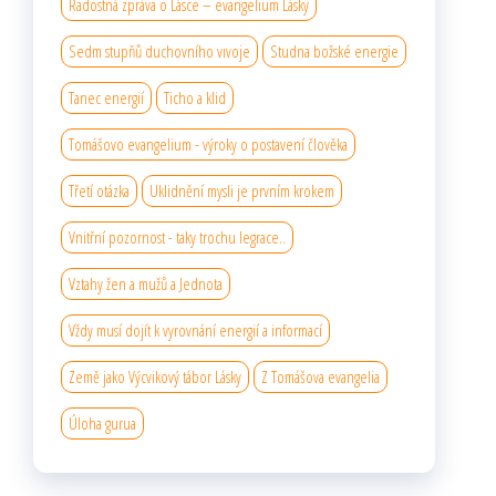
Radostná zpráva o Lásce – evangelium Lásky
Sedm stupňů duchovního vıvoje
Studna božské energie
Tanec energií
Ticho a klid
Tomášovo evangelium - výroky o postavení člověka
Třetí otázka
Uklidnění mysli je prvním krokem
Vnitřní pozornost - taky trochu legrace..
Vztahy žen a mužů a Jednota
Vždy musí dojít k vyrovnání energií a informací
Země jako Výcvikový tábor Lásky
Z Tomášova evangelia
Úloha gurua