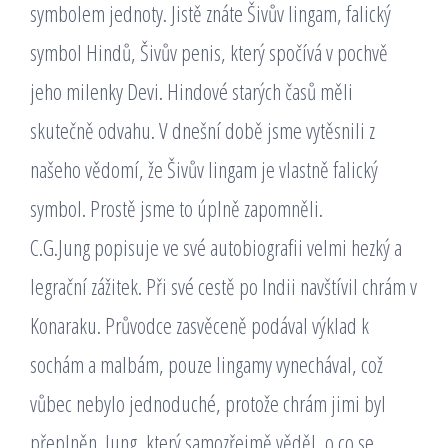
symbolem jednoty. Jistě znáte Šivův lingam, falický
symbol Hindů, Šivův penis, který spočívá v pochvě
jeho milenky Devi. Hindové starých časů měli
skutečně odvahu. V dnešní době jsme vytěsnili z
našeho vědomí, že Šivův lingam je vlastně falický
symbol. Prostě jsme to úplně zapomněli.
C.G.Jung popisuje ve své autobiografii velmi hezký a
legrační zážitek. Při své cestě po Indii navštívil chrám v
Konaraku. Průvodce zasvěceně podával výklad k
sochám a malbám, pouze lingamy vynechával, což
vůbec nebylo jednoduché, protože chrám jimi byl
přeplněn. Jung, který samozřejmě věděl, o co se