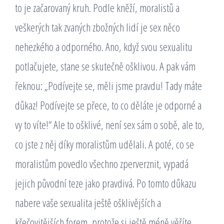
to je začarovaný kruh. Podle kněží, moralistů a
veškerých tak zvaných zbožných lidí je sex něco
nehezkého a odporného. Ano, když svou sexualitu
potlačujete, stane se skutečně ošklivou. A pak vám
řeknou: „Podívejte se, měli jsme pravdu! Tady máte
důkaz! Podívejte se přece, to co děláte je odporné a
vy to víte!“ Ale to ošklivé, není sex sám o sobě, ale to,
co jste z něj díky moralistům udělali. A poté, co se
moralistům povedlo všechno zperverznit, vypadá
jejich původní teze jako pravdivá. Po tomto důkazu
nabere vaše sexualita ještě ošklivějších a
křečovitějších forem, protože si ještě méně věříte.