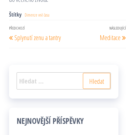
Štítky
Dimenze vně času
Navigace
PŘEDCHOZÍ
NÁSLEDUJÍCÍ
Předchozí
Násl
Splynutí zenu a tantry
Meditace
pro
příspěvek
pří
příspěvek
Vyhledávání
NEJNOVĚJŠÍ PŘÍSPĚVKY