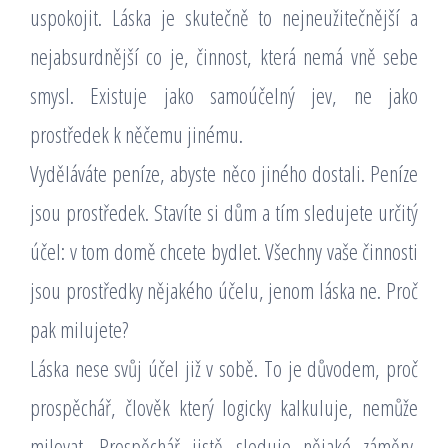
uspokojit. Láska je skutečně to nejneužitečnější a
nejabsurdnější co je, činnost, která nemá vně sebe
smysl. Existuje jako samoúčelný jev, ne jako
prostředek k něčemu jinému.
Vyděláváte peníze, abyste něco jiného dostali. Peníze
jsou prostředek. Stavíte si dům a tím sledujete určitý
účel: v tom domě chcete bydlet. Všechny vaše činnosti
jsou prostředky nějakého účelu, jenom láska ne. Proč
pak milujete?
Láska nese svůj účel již v sobě. To je důvodem, proč
prospěchář, člověk který logicky kalkuluje, nemůže
milovat. Prospěchář jistě sleduje nějaké záměry,