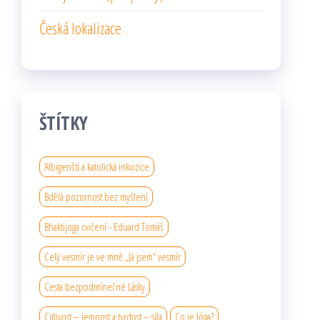
Česká lokalizace
ŠTÍTKY
Albigenští a katolická inkvizice
Bdělá pozornost bez myšlení
Bhaktijoga cvičení - Eduard Tomáš
Celý vesmír je ve mně „Já jsem“ vesmír
Cesta bezpodmínečné Lásky
Citlivost – jemnost a tvrdost – síla
Co je Jóga?