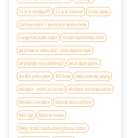
Co je to meditace???
Co je to osvícení?
Druhá otázka
Duchovní srdce – pevný bod našeho života
Evangelium podle Jidáše
Hledání duchovního srdce
Jak přestat ve vztahu muž – žena zbytečně trpět
Jak přijímáte svou smrtelnost?
Jak se zbavit strachu
Já a Bůh jedno jsme!
Kříž života
Malý soukromý satsang
Meditace - vnitřní pozornost
Meditace sebedotazováním
Milování a meditace
Mystická smrt a vzkříšení
Naše Ego
Nikdo se nedívá
Nikdy nesmíš nikomu bránit jít svou Cestou!