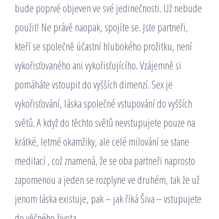
bude poprvé objeven ve své jedinečnosti. Už nebude
použit! Ne právě naopak, spojíte se. Jste partneři,
kteří se společně účastní hlubokého prožitku, není
vykořisťovaného ani vykořisťujícího. Vzájemně si
pomáháte vstoupit do vyšších dimenzí. Sex je
vykořisťování, láska společné vstupování do vyšších
světů. A když do těchto světů nevstupujete pouze na
krátké, letmé okamžiky, ale celé milování se stane
meditací , což znamená, že se oba partneři naprosto
zapomenou a jeden se rozplyne ve druhém, tak že už
jenom láska existuje, pak – jak říká Šiva – vstupujete
do věčného života.