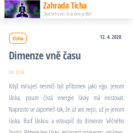
Zahrada Ticha
Přeskočit
„Buď tich a věz, že Já Jsem je Bůh“
na
obsah
12. 4. 2020
Osho
Dimenze vně času
Od
CESTA
Když miluješ nesmíš být přítomen jako ego. Jenom
láska, pouze čistá energie lásky má existovat.
Naprosto se zapomeň tak, že už ani nejsi, už je jenom
láska. Buď láskou a vstoupíš do dimenze ‘věčného
života‘. Během her lásky, milovaná princezno, objímej,