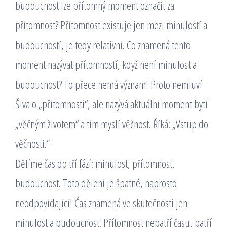
budoucnost lze přítomný moment označit za
přítomnost? Přítomnost existuje jen mezi minulostí a
budoucností, je tedy relativní. Co znamená tento
moment nazývat přítomností, když není minulost a
budoucnost? To přece nemá význam! Proto nemluví
Šiva o „přítomnosti“, ale nazývá aktuální moment bytí
„věčným životem“ a tím myslí věčnost. Říká: „Vstup do
věčnosti.“
Dělíme čas do tří fází: minulost, přítomnost,
budoucnost. Toto dělení je špatné, naprosto
neodpovídající! Čas znamená ve skutečnosti jen
minulost a budoucnost. Přítomnost nepatří času, patří