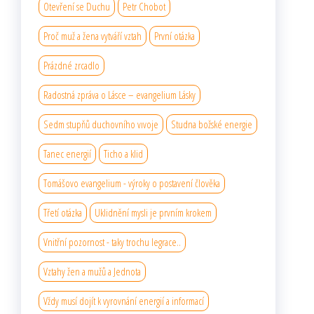
Otevření se Duchu
Petr Chobot
Proč muž a žena vytváří vztah
První otázka
Prázdné zrcadlo
Radostná zpráva o Lásce – evangelium Lásky
Sedm stupňů duchovního vıvoje
Studna božské energie
Tanec energií
Ticho a klid
Tomášovo evangelium - výroky o postavení člověka
Třetí otázka
Uklidnění mysli je prvním krokem
Vnitřní pozornost - taky trochu legrace..
Vztahy žen a mužů a Jednota
Vždy musí dojít k vyrovnání energií a informací