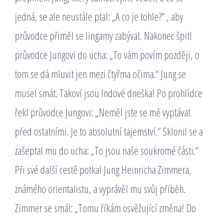
jedná, se ale neustále ptal: „A co je tohle?“ , aby
průvodce přiměl se lingamy zabývat. Nakonec špitl
průvodce Jungovi do ucha: „To vám povím později, o
tom se dá mluvit jen mezi čtyřma očima.“ Jung se
musel smát. Takoví jsou Indové dneška! Po prohlídce
řekl průvodce Jungovi: „Neměl jste se mě vyptávat
před ostatními. Je to absolutní tajemství.“ Sklonil se a
zašeptal mu do ucha: „To jsou naše soukromé části.“
Při své další cestě potkal Jung Heinricha Zimmera,
známého orientalistu, a vyprávěl mu svůj příběh.
Zimmer se smál: „Tomu říkám osvěžující změna! Do