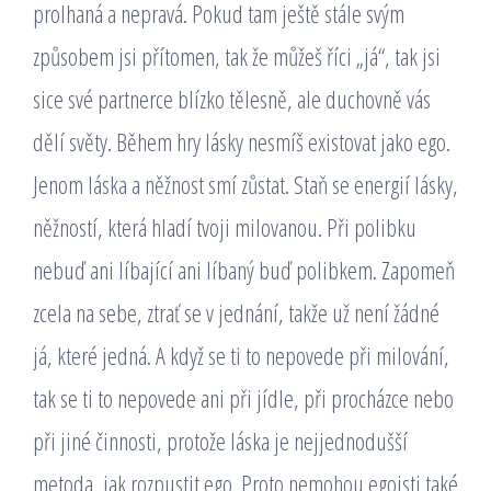
prolhaná a nepravá. Pokud tam ještě stále svým
způsobem jsi přítomen, tak že můžeš říci „já“, tak jsi
sice své partnerce blízko tělesně, ale duchovně vás
dělí světy. Během hry lásky nesmíš existovat jako ego.
Jenom láska a něžnost smí zůstat. Staň se energií lásky,
něžností, která hladí tvoji milovanou. Při polibku
nebuď ani líbající ani líbaný buď polibkem. Zapomeň
zcela na sebe, ztrať se v jednání, takže už není žádné
já, které jedná. A když se ti to nepovede při milování,
tak se ti to nepovede ani při jídle, při procházce nebo
při jiné činnosti, protože láska je nejjednodušší
metoda, jak rozpustit ego. Proto nemohou egoisti také