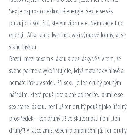
Sex je naprosto neškodná energie. Sex je ve vás
pulzující život, žití, kterým vibrujete. Nemrzačte tuto
energii. Ať se stane květinou vaší výrazové formy, ať se
stane láskou.
Rozdíl mezi sexem s lákou a bez lásky vězí v tom, že
svého partnera vykořisťujete, když máte sex v hlavě a
nemáte lásku v srdci. Při sexu je ten druhý pouhým
nářadím, které použijete a pak odhodíte. Jakmile se
sex stane láskou, není už ten druhý použit jako účelný
prostředek – ten druhý už ve skutečnosti není „ten
druhý“! V lásce zmizí všechna ohraničení já. Ten druhý