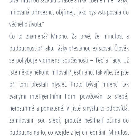
milovaná princezno, objímej, jako bys vstupovala do
věčného života.“
Co to znamená? Mnoho. Za prvé, že minulost a
budoucnost při aktu lásky přestanou existovat. Člověk
se pohybuje v dimenzi současnosti – Teď a Tady. Už
jste někdy někoho milovali? Jestli ano, tak víte, že jste
při tom přestali myslet. Proto bývají milenci tak
zvanými inteligentními lidmi považováni za slepé,
nerozumné a pomatené. V jisté smyslu to odpovídá.
Zamilovaní jsou slepí, protože nešilhají očima do
budoucna na to, co vzejde z jejich jednání. Minulost