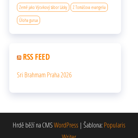
Země jako Výcvikový tábor Lásky
Z Tomášova evangelia
Úloha gurua
RSS FEED
Sri Brahmam Praha 2026
Hrdě běží na CMS
WordPress
|
Šablona:
Popularis
Writer