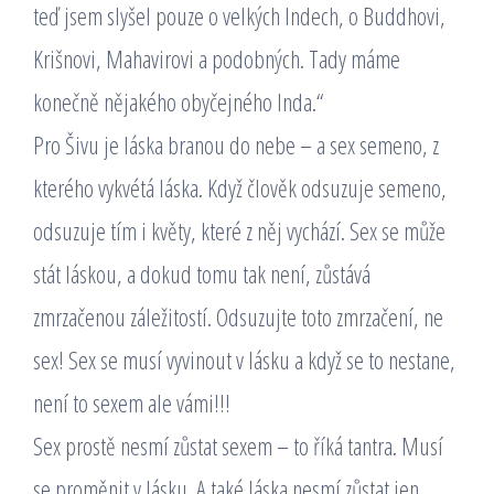
teď jsem slyšel pouze o velkých Indech, o Buddhovi,
Krišnovi, Mahavirovi a podobných. Tady máme
konečně nějakého obyčejného Inda.“
Pro Šivu je láska branou do nebe – a sex semeno, z
kterého vykvétá láska. Když člověk odsuzuje semeno,
odsuzuje tím i květy, které z něj vychází. Sex se může
stát láskou, a dokud tomu tak není, zůstává
zmrzačenou záležitostí. Odsuzujte toto zmrzačení, ne
sex! Sex se musí vyvinout v lásku a když se to nestane,
není to sexem ale vámi!!!
Sex prostě nesmí zůstat sexem – to říká tantra. Musí
se proměnit v lásku. A také láska nesmí zůstat jen