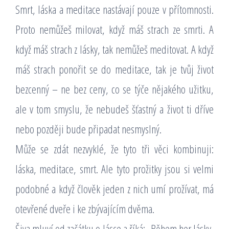
Smrt, láska a meditace nastávají pouze v přítomnosti.
Proto nemůžeš milovat, když máš strach ze smrti. A
když máš strach z lásky, tak nemůžeš meditovat. A když
máš strach ponořit se do meditace, tak je tvůj život
bezcenný – ne bez ceny, co se týče nějakého užitku,
ale v tom smyslu, že nebudeš šťastný a život ti dříve
nebo později bude připadat nesmyslný.
Může se zdát nezvyklé, že tyto tři věci kombinuji:
láska, meditace, smrt. Ale tyto prožitky jsou si velmi
podobné a když člověk jeden z nich umí prožívat, má
otevřené dveře i ke zbývajícím dvěma.
Šiva mluví od začátku o lásce a říká: „Během her lásky,