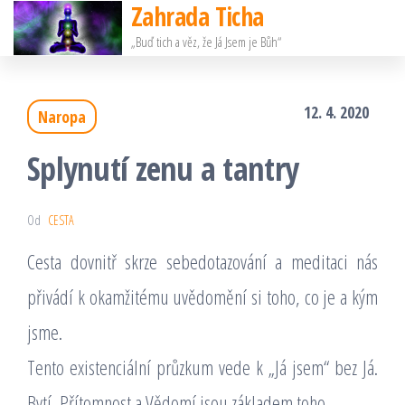
Zahrada Ticha
Přeskočit
„Buď tich a věz, že Já Jsem je Bůh“
na
obsah
12. 4. 2020
Naropa
Splynutí zenu a tantry
Od
CESTA
Cesta dovnitř skrze sebedotazování a meditaci nás
přivádí k okamžitému uvědomění si toho, co je a kým
jsme.
Tento existenciální průzkum vede k „Já jsem“ bez Já.
Bytí, Přítomnost a Vědomí jsou základem toho.