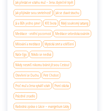
Jak přestat ve vztahu muž – žena zbytečně trpět
Jak přijímáte svou smrtelnost?
Jak se zbavit strachu
Já a Bůh jedno jsme!
Kříž života
Malý soukromý satsang
Meditace - vnitřní pozornost
Meditace sebedotazováním
Milování a meditace
Mystická smrt a vzkříšení
Naše Ego
Nikdo se nedívá
Nikdy nesmíš nikomu bránit jít svou Cestou!
Otevření se Duchu
Petr Chobot
Proč muž a žena vytváří vztah
První otázka
Prázdné zrcadlo
Radostná zpráva o Lásce – evangelium Lásky