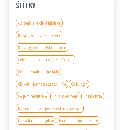
ŠTÍTKY
Albigenští a katolická inkvizice
Bdělá pozornost bez myšlení
Bhaktijoga cvičení - Eduard Tomáš
Celý vesmír je ve mně „Já jsem“ vesmír
Cesta bezpodmínečné Lásky
Citlivost – jemnost a tvrdost – síla
Co je Jóga?
Co je to meditace???
Co je to osvícení?
Druhá otázka
Duchovní srdce – pevný bod našeho života
Evangelium podle Jidáše
Hledání duchovního srdce