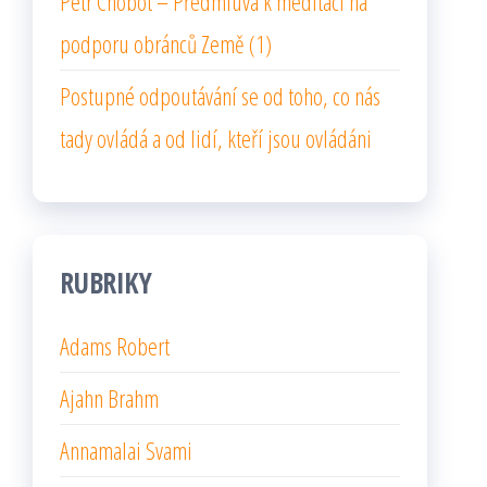
Petr Chobot – Předmluva k meditaci na
podporu obránců Země (1)
Postupné odpoutávání se od toho, co nás
tady ovládá a od lidí, kteří jsou ovládáni
RUBRIKY
Adams Robert
Ajahn Brahm
Annamalai Svami