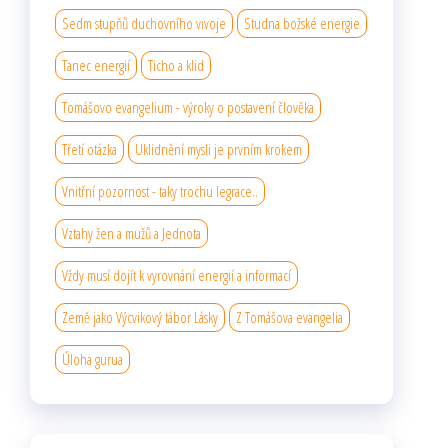
Sedm stupňů duchovního vıvoje
Studna božské energie
Tanec energií
Ticho a klid
Tomášovo evangelium - výroky o postavení člověka
Třetí otázka
Uklidnění mysli je prvním krokem
Vnitřní pozornost - taky trochu legrace..
Vztahy žen a mužů a Jednota
Vždy musí dojít k vyrovnání energií a informací
Země jako Výcvikový tábor Lásky
Z Tomášova evangelia
Úloha gurua