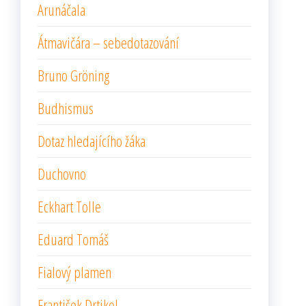
Arunáčala
Átmavičára – sebedotazování
Bruno Gröning
Budhismus
Dotaz hledajícího žáka
Duchovno
Eckhart Tolle
Eduard Tomáš
Fialový plamen
František Drtikol