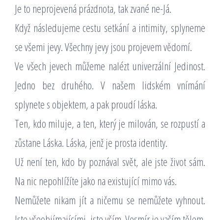
Je to neprojevená prázdnota, tak zvané ne-Já.
Když následujeme cestu setkání a intimity, splyneme
se všemi jevy. Všechny jevy jsou projevem vědomí.
Ve všech jevech můžeme nalézt univerzální Jedinost.
Jedno bez druhého. V našem lidském vnímání
splynete s objektem, a pak proudí láska.
Ten, kdo miluje, a ten, který je milován, se rozpustí a
zůstane Láska. Láska, jenž je prosta identity.
Už není ten, kdo by poznával svět, ale jste život sám.
Na nic nepohlížíte jako na existující mimo vás.
Nemůžete nikam jít a ničemu se nemůžete vyhnout.
Jste všeobjímajícími, jste vším. Vesmír je vaším tělem.