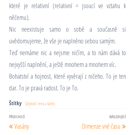
které je relativní (relativní = jsoucí ve vztahu k
něčemu).
Nic neexistuje samo o sobě a současně si
uvědomujeme, že vše je naplněno sebou samým.
Teď nemáme nic a nejsme ničím, a to nám dává to
nejvyšší naplnění, a ještě mnohem a mnohem víc.
Bohatství a hojnost, které vyvěrají z ničeho. To je ten
dar. To je pravá radost. To je To.
Štítky
Splynutí zenu a tantry
Navigace
PŘEDCHOZÍ
NÁSLEDUJÍCÍ
Předchozí
Násl
Vasány
Dimenze vně času
pro
příspěvek
pří