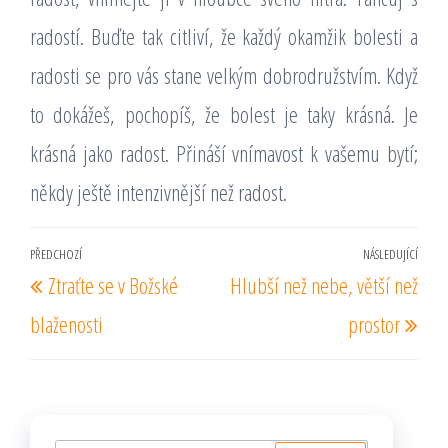
radostí. Buďte tak citliví, že každý okamžik bolesti a
radosti se pro vás stane velkým dobrodružstvím. Když
to dokážeš, pochopíš, že bolest je taky krásná. Je
krásná jako radost. Přináší vnímavost k vašemu bytí;
někdy ještě intenzivnější než radost.
Navigace
PŘEDCHOZÍ
NÁSLEDUJÍCÍ
Předchozí
Násl
Ztraťte se v Božské
Hlubší než nebe, větší než
pro
příspěvek
pří
příspěvek
blaženosti
prostor