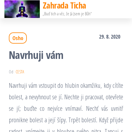
Zahrada Ticha
Přeskočit
„Buď tich a věz, že Já Jsem je Bůh“
na
obsah
29. 8. 2020
Osho
Navrhuji vám
Od
CESTA
Navrhuji vám vstoupit do hlubin okamžiku, kdy cítíte
bolest, a nevyhnout se jí. Nechte ji pracovat, otevřete
se jí; buďte co nejvíce vnímaví. Nechť vás uvnitř
pronikne bolest a její šípy. Trpět bolestí. Když přijde
radost, vnímejte ji v hloubce svého nitra. Tancuj s