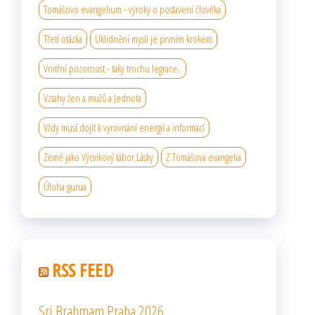
Tomášovo evangelium - výroky o postavení člověka
Třetí otázka
Uklidnění mysli je prvním krokem
Vnitřní pozornost - taky trochu legrace..
Vztahy žen a mužů a Jednota
Vždy musí dojít k vyrovnání energií a informací
Země jako Výcvikový tábor Lásky
Z Tomášova evangelia
Úloha gurua
RSS FEED
Sri Brahmam Praha 2026