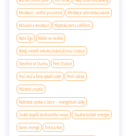
Meditace - vnitřní pozornost
Meditace sebedotazováním
Milování a meditace
Mystická smrt a vzkříšení
Naše Ego
Nikdo se nedívá
Nikdy nesmíš nikomu bránit jít svou Cestou!
Otevření se Duchu
Petr Chobot
Proč muž a žena vytváří vztah
První otázka
Prázdné zrcadlo
Radostná zpráva o Lásce – evangelium Lásky
Sedm stupňů duchovního vıvoje
Studna božské energie
Tanec energií
Ticho a klid