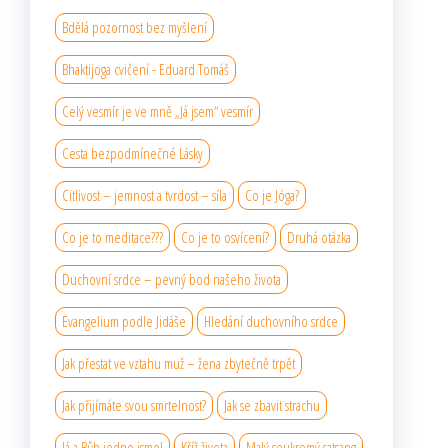
Bdělá pozornost bez myšlení
Bhaktijoga cvičení - Eduard Tomáš
Celý vesmír je ve mně „Já jsem“ vesmír
Cesta bezpodmínečné Lásky
Citlivost – jemnost a tvrdost – síla
Co je Jóga?
Co je to meditace???
Co je to osvícení?
Druhá otázka
Duchovní srdce – pevný bod našeho života
Evangelium podle Jidáše
Hledání duchovního srdce
Jak přestat ve vztahu muž – žena zbytečně trpět
Jak přijímáte svou smrtelnost?
Jak se zbavit strachu
Já a Bůh jedno jsme!
Kříž života
Malý soukromý satsang