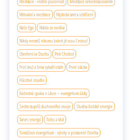
Meditace - vnitřní pozornost
Meditace sebedotazováním
Milování a meditace
Mystická smrt a vzkříšení
Naše Ego
Nikdo se nedívá
Nikdy nesmíš nikomu bránit jít svou Cestou!
Otevření se Duchu
Petr Chobot
Proč muž a žena vytváří vztah
První otázka
Prázdné zrcadlo
Radostná zpráva o Lásce – evangelium Lásky
Sedm stupňů duchovního vıvoje
Studna božské energie
Tanec energií
Ticho a klid
Tomášovo evangelium - výroky o postavení člověka