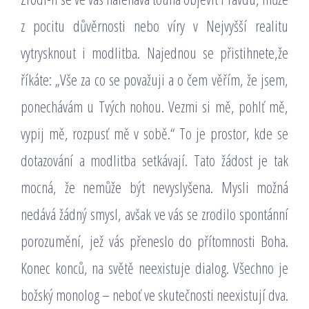
z pocitu důvěrnosti nebo víry v Nejvyšší realitu
vytrysknout i modlitba. Najednou se přistihnete,že
říkáte: „Vše za co se považuji a o čem věřím, že jsem,
ponechávám u Tvých nohou. Vezmi si mě, pohlť mě,
vypij mě, rozpusť mě v sobě.“ To je prostor, kde se
dotazování a modlitba setkávají. Tato žádost je tak
mocná, že nemůže být nevyslyšena. Mysli možná
nedává žádný smysl, avšak ve vás se zrodilo spontánní
porozumění, jež vás přeneslo do přítomnosti Boha.
Konec konců, na světě neexistuje dialog. Všechno je
božský monolog – neboť ve skutečnosti neexistují dva.