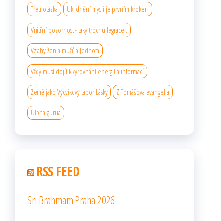
Třetí otázka
Uklidnění mysli je prvním krokem
Vnitřní pozornost - taky trochu legrace..
Vztahy žen a mužů a Jednota
Vždy musí dojít k vyrovnání energií a informací
Země jako Výcvikový tábor Lásky
Z Tomášova evangelia
Úloha gurua
RSS FEED
Sri Brahmam Praha 2026