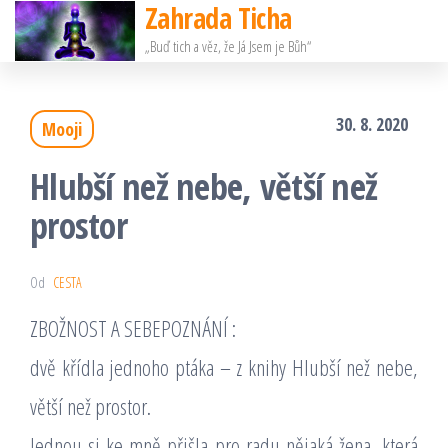
Zahrada Ticha
Přeskočit
„Buď tich a věz, že Já Jsem je Bůh“
na
obsah
30. 8. 2020
Mooji
Hlubší než nebe, větší než
prostor
Od
CESTA
ZBOŽNOST A SEBEPOZNÁNÍ :
dvě křídla jednoho ptáka – z knihy Hlubší než nebe,
větší než prostor.
Jednou si ke mně přišla pro radu nějaká žena, která