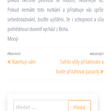
Pokud nemáte toto nutkání a přitahuje vás spíše
sebedotazování, buďte ujištěni, že i schopnost a síla
pohlédnout dovnitř vychází z Boha.
Mooji
Navigace
PŘEDCHOZÍ
NÁSLEDUJÍCÍ
Předchozí
Násl
Navrhuji vám
Světlo vždy přitahovalo a
pro
příspěvek
pří
příspěvek
bude přitahovat parazity
Vyhledávání