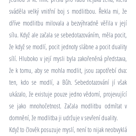
sváděla velký vnitřní boj s modlitbou. Řekla mi, že
dříve modlitbu milovala a bezvýhradně věřila v její
sílu. Když ale začala se sebedotazováním, měla pocit,
že když se modlí, pocit jednoty slábne a pocit duality
sílí. Hluboko v její mysli byla zakořeněná představa,
že k tomu, aby se mohla modlit, jsou zapotřebí dva:
ten, kdo se modlí, a Bůh. Sebedotazování jí však
ukázalo, že existuje pouze jedno vědomí, projevující
se jako mnohočetnost. Začala modlitbu odmítat v
domnění, že modlitba ji udržuje v sevření duality.
Když to člověk posuzuje myslí, není to nijak neobvyklá