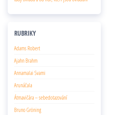
RUBRIKY
Adams Robert
Ajahn Brahm
Annamalai Svami
Arunáčala
Átmavičára – sebedotazování
Bruno Gröning