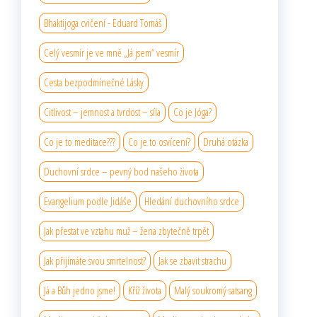
Bhaktijoga cvičení - Eduard Tomáš
Celý vesmír je ve mně „Já jsem“ vesmír
Cesta bezpodmínečné Lásky
Citlivost – jemnost a tvrdost – síla
Co je Jóga?
Co je to meditace???
Co je to osvícení?
Druhá otázka
Duchovní srdce – pevný bod našeho života
Evangelium podle Jidáše
Hledání duchovního srdce
Jak přestat ve vztahu muž – žena zbytečně trpět
Jak přijímáte svou smrtelnost?
Jak se zbavit strachu
Já a Bůh jedno jsme!
Kříž života
Malý soukromý satsang