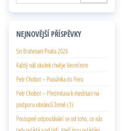
NEJNOVĚJŠÍ PŘÍSPĚVKY
Sri Brahmam Praha 2026
Každý náš skutek chvěje Vesmírem
Petr Chobot – Pozvánka do Peru
Petr Chobot – Předmluva k meditaci na
podporu obránců Země (1)
Postupné odpoutávání se od toho, co nás
tady ovládá a od lidí, kteří jsou ovládáni