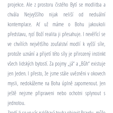
projekce. Ale z prostoru čistého Bytí se modlitba a
chvála Nejvyššího nijak neliší od neduální
kontemplace. Ať už máme o Bohu jakoukoli
představu, ryzí Boží realita ji přesahuje. I nevěřící se
ve chvílích největšího zoufalství modlí k vyšší síle,
protože uznání a přijetí této síly je přirozený instinkt
všech lidských bytostí. Za pojmy „já“ a „Bůh“ existuje
jen Jeden. I přesto, že jsme stále uvězněni v okovech
mysli, nedokážeme na Boha úplně zapomenout. Jen
ještě nejsme připraveni nebo ochotni splynout s
jednotou.
Zrodí-li se ve vás naléhavá touha objevit Pravdu, může