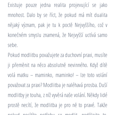
Existuje pouze jedna realita projevující se jako
mnohost. Dalo by se říct, že pokud má mít dualita
nějaký význam, pak je tu k poctě Nejvyššího, což v
konečném smyslu znamená, že Nejvyšší uctívá samo
sebe.
Pokud modlitbu považujete za duchovní praxi, musíte
ji přeměnit na něco absolutně nevinného. Když dítě
volá matku – maminko, maminko! – lze toto volání
považovat za praxi? Modlitba je naléhavá prosba. Duší
modlitby je touha, z níž vyvěrá naše volání. Někdy lidé
prostě necítí, že modlitba je pro ně to pravé. Takže
pokud necítíte potřebu se modlit, nedělejte to.