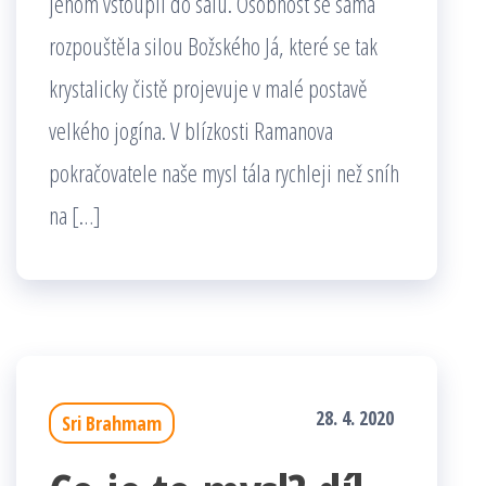
jenom vstoupil do sálu. Osobnost se sama
rozpouštěla silou Božského Já, které se tak
krystalicky čistě projevuje v malé postavě
velkého jogína. V blízkosti Ramanova
pokračovatele naše mysl tála rychleji než sníh
na […]
28. 4. 2020
Sri Brahmam