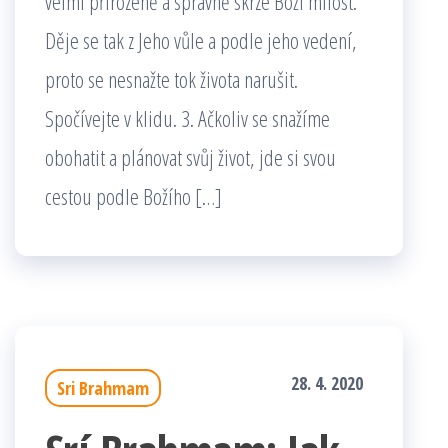
velmi přirozeně a správně skrze Boží milost.
Děje se tak z Jeho vůle a podle jeho vedení,
proto se nesnažte tok života narušit.
Spočívejte v klidu. 3. Ačkoliv se snažíme
obohatit a plánovat svůj život, jde si svou
cestou podle Božího […]
28. 4. 2020
Sri Brahmam