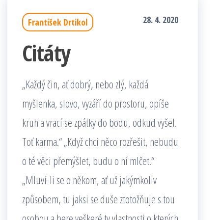
28. 4. 2020
František Drtikol
Citáty
„Každý čin, ať dobrý, nebo zlý, každá
myšlenka, slovo, vyzáří do prostoru, opíše
kruh a vrací se zpátky do bodu, odkud vyšel.
Toť karma.“ „Když chci něco rozřešit, nebudu
o té věci přemýšlet, budu o ní mlčet.“
„Mluví-li se o někom, ať už jakýmkoliv
způsobem, tu jaksi se duše ztotožňuje s tou
osobou a bere veškeré ty vlastnosti o kterých