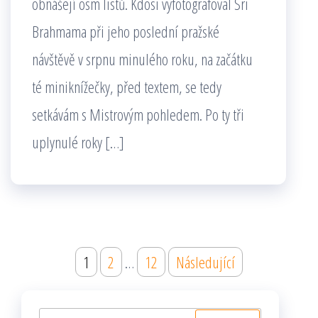
obnášejí osm listů. Kdosi vyfotografoval Sri
Brahmama při jeho poslední pražské
návštěvě v srpnu minulého roku, na začátku
té miniknížečky, před textem, se tedy
setkávám s Mistrovým pohledem. Po ty tři
uplynulé roky […]
Stránkování
1
2
…
12
Následující
příspěvků