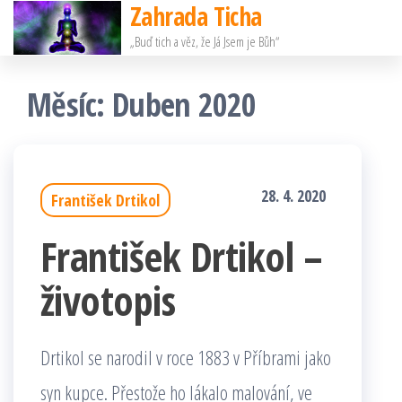
Zahrada Ticha
Přeskočit
„Buď tich a věz, že Já Jsem je Bůh“
na
obsah
Měsíc:
Duben 2020
28. 4. 2020
František Drtikol
František Drtikol –
životopis
Drtikol se narodil v roce 1883 v Příbrami jako
syn kupce. Přestože ho lákalo malování, ve