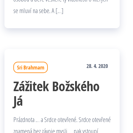
se mluví na sebe. A […]
28. 4. 2020
Sri Brahmam
Zážitek Božského
Já
Prázdnota … a Srdce otevřené. Srdce otevřené
znamená bez závoje mysli … pak vstoupí