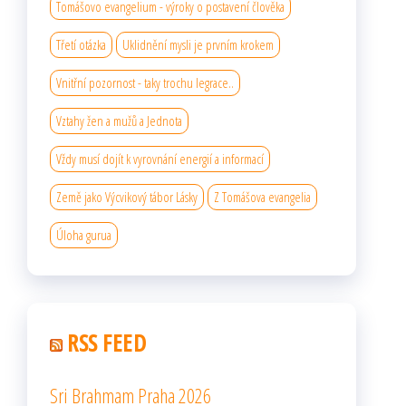
Tomášovo evangelium - výroky o postavení člověka
Třetí otázka
Uklidnění mysli je prvním krokem
Vnitřní pozornost - taky trochu legrace..
Vztahy žen a mužů a Jednota
Vždy musí dojít k vyrovnání energií a informací
Země jako Výcvikový tábor Lásky
Z Tomášova evangelia
Úloha gurua
RSS FEED
Sri Brahmam Praha 2026