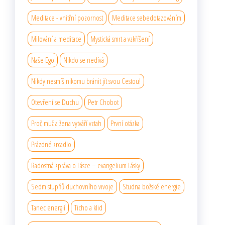
Meditace - vnitřní pozornost
Meditace sebedotazováním
Milování a meditace
Mystická smrt a vzkříšení
Naše Ego
Nikdo se nedívá
Nikdy nesmíš nikomu bránit jít svou Cestou!
Otevření se Duchu
Petr Chobot
Proč muž a žena vytváří vztah
První otázka
Prázdné zrcadlo
Radostná zpráva o Lásce – evangelium Lásky
Sedm stupňů duchovního vıvoje
Studna božské energie
Tanec energií
Ticho a klid