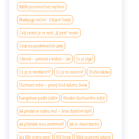
Bdělá pozornost bez myšlení
Bhaktijoga cvičení - Eduard Tomáš
Celý vesmír je ve mně „Já jsem“ vesmír
Cesta bezpodmínečné Lásky
Citlivost – jemnost a tvrdost – síla
Co je Jóga?
Co je to meditace???
Co je to osvícení?
Druhá otázka
Duchovní srdce – pevný bod našeho života
Evangelium podle Jidáše
Hledání duchovního srdce
Jak přestat ve vztahu muž – žena zbytečně trpět
Jak přijímáte svou smrtelnost?
Jak se zbavit strachu
Já a Bůh jedno jsme!
Kříž života
Malý soukromý satsang