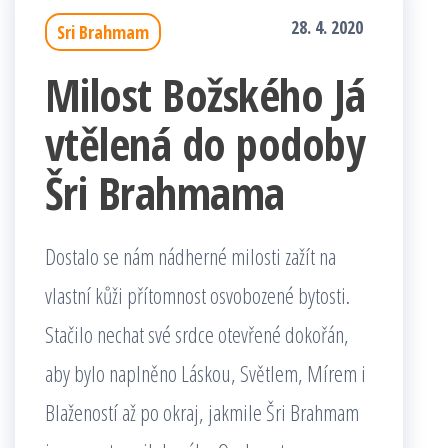
28. 4. 2020
Sri Brahmam
Milost Božského Já
vtělená do podoby
Šri Brahmama
Dostalo se nám nádherné milosti zažít na
vlastní kůži přítomnost osvobozené bytosti.
Stačilo nechat své srdce otevřené dokořán,
aby bylo naplněno Láskou, Světlem, Mírem i
Blažeností až po okraj, jakmile Šri Brahmam