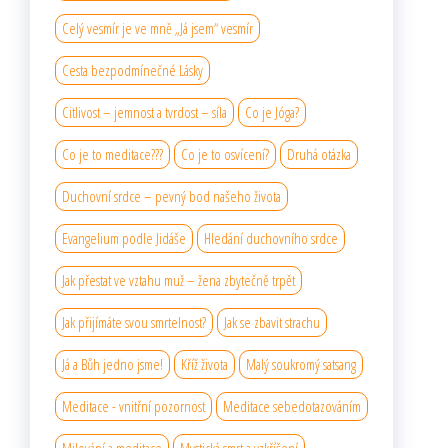
Celý vesmír je ve mně „Já jsem“ vesmír
Cesta bezpodmínečné Lásky
Citlivost – jemnost a tvrdost – síla
Co je Jóga?
Co je to meditace???
Co je to osvícení?
Druhá otázka
Duchovní srdce – pevný bod našeho života
Evangelium podle Jidáše
Hledání duchovního srdce
Jak přestat ve vztahu muž – žena zbytečně trpět
Jak přijímáte svou smrtelnost?
Jak se zbavit strachu
Já a Bůh jedno jsme!
Kříž života
Malý soukromý satsang
Meditace - vnitřní pozornost
Meditace sebedotazováním