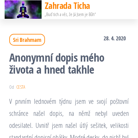
Zahrada Ticha
Přeskočit
„Buď tich a věz, že Já Jsem je Bůh“
na
obsah
28. 4. 2020
Sri Brahmam
Anonymní dopis mého
života a hned takhle
Od
CESTA
V prvním lednovém týdnu jsem ve svojí poštovní
schránce našel dopis, na němž nebyl uveden
odesilatel. Uvnitř jsem našel útlý sešitek, velikosti
standardní dopisní obálky. Modré desky, do nichž byl