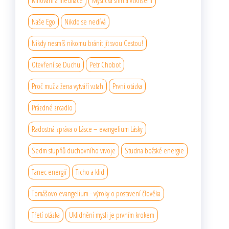
Milování a meditace
Mystická smrt a vzkříšení
Naše Ego
Nikdo se nedívá
Nikdy nesmíš nikomu bránit jít svou Cestou!
Otevření se Duchu
Petr Chobot
Proč muž a žena vytváří vztah
První otázka
Prázdné zrcadlo
Radostná zpráva o Lásce – evangelium Lásky
Sedm stupňů duchovního vıvoje
Studna božské energie
Tanec energií
Ticho a klid
Tomášovo evangelium - výroky o postavení člověka
Třetí otázka
Uklidnění mysli je prvním krokem