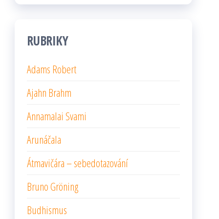
RUBRIKY
Adams Robert
Ajahn Brahm
Annamalai Svami
Arunáčala
Átmavičára – sebedotazování
Bruno Gröning
Budhismus