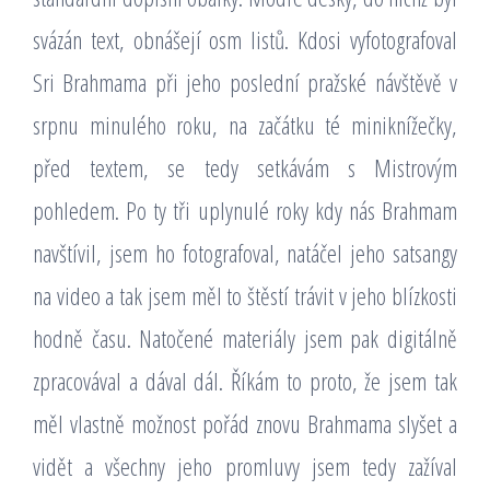
svázán text, obnášejí osm listů. Kdosi vyfotografoval
Sri Brahmama při jeho poslední pražské návštěvě v
srpnu minulého roku, na začátku té miniknížečky,
před textem, se tedy setkávám s Mistrovým
pohledem. Po ty tři uplynulé roky kdy nás Brahmam
navštívil, jsem ho fotografoval, natáčel jeho satsangy
na video a tak jsem měl to štěstí trávit v jeho blízkosti
hodně času. Natočené materiály jsem pak digitálně
zpracovával a dával dál. Říkám to proto, že jsem tak
měl vlastně možnost pořád znovu Brahmama slyšet a
vidět a všechny jeho promluvy jsem tedy zažíval