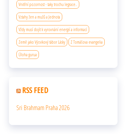
Vnitřní pozornost - taky trochu legrace..
Vztahy žen a mužů a Jednota
Vždy musí dojít k vyrovnání energií a informací
Země jako Výcvikový tábor Lásky
Z Tomášova evangelia
Úloha gurua
RSS FEED
Sri Brahmam Praha 2026