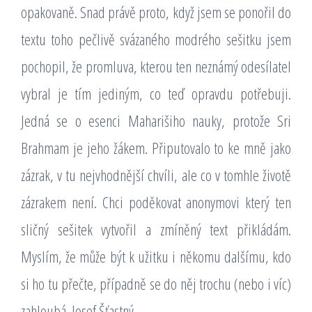
opakovaně. Snad právě proto, když jsem se ponořil do
textu toho pečlivě svázaného modrého sešitku jsem
pochopil, že promluva, kterou ten neznámý odesílatel
vybral je tím jediným, co teď opravdu potřebuji.
Jedná se o esenci Maharišiho nauky, protože Sri
Brahmam je jeho žákem. Připutovalo to ke mně jako
zázrak, v tu nejvhodnější chvíli, ale co v tomhle životě
zázrakem není. Chci poděkovat anonymovi který ten
sličný sešitek vytvořil a zmíněný text přikládám.
Myslím, že může být k užitku i někomu dalšímu, kdo
si ho tu přečte, případně se do něj trochu (nebo i víc)
zahloubá. Josef Šťastný.