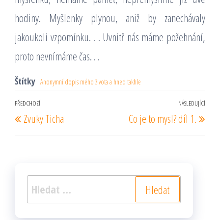
Štítky
Anonymní dopis mého života a hned takhle
Navigace
PŘEDCHOZÍ
NÁSLEDUJÍCÍ
Předchozí
Násl
Zvuky Ticha
Co je to mysl? díl 1.
pro
příspěvek
pří
příspěvek
Vyhledávání