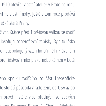
10 otevřel vlastní ateliér v Praze na rohu
il na vlastní nohy. Ještě v tom roce prodává
rečků staré Prahy.
 život. Krátce před 1.světovou válkou se dvoří
ilosofujcí sebereflexní zápisky. Byla to láska
nto neuspokojený vztah ho přiměl i k úvahám
pro lidstvo? Zrnko písku nebo kámen v botě
ho spolku tvořícího součást Theosofické
o století působila v řadě zem, od USA až po
 pravd i stále více bludných sofistických
Jelena Petrovna Blavacká, Charles Webster