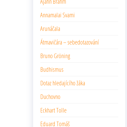
Ajahn Brahm
Annamalai Svami
Arunáčala
Átmavičára – sebedotazování
Bruno Gröning
Budhismus
Dotaz hledajícího žáka
Duchovno
Eckhart Tolle
Eduard Tomáš