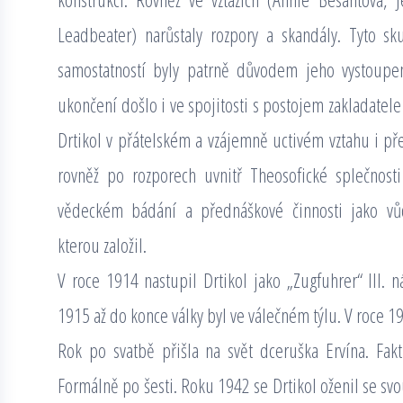
Leadbeater) narůstaly rozpory a skandály. Tyto skut
samostatností byly patrně důvodem jeho vystoupen
ukončení došlo i ve spojitosti s postojem zakladatele
Drtikol v přátelském a vzájemně uctivém vztahu i pře
rovněž po rozporech uvnitř Theosofické splečnosti
vědeckém bádání a přednáškové činnosti jako vůd
kterou založil.
V roce 1914 nastupil Drtikol jako „Zugfuhrer“ III
1915 až do konce války byl ve válečném týlu. V roce 1
Rok po svatbě přišla na svět dceruška Ervína. Fakti
Formálně po šesti. Roku 1942 se Drtikol oženil se svo