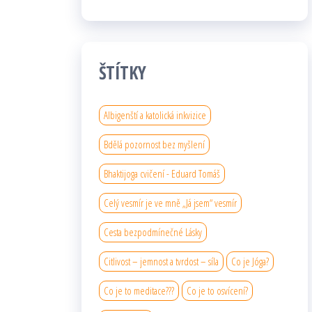
ŠTÍTKY
Albigenští a katolická inkvizice
Bdělá pozornost bez myšlení
Bhaktijoga cvičení - Eduard Tomáš
Celý vesmír je ve mně „Já jsem“ vesmír
Cesta bezpodmínečné Lásky
Citlivost – jemnost a tvrdost – síla
Co je Jóga?
Co je to meditace???
Co je to osvícení?