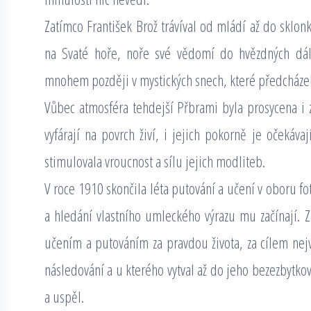
Zatímco František Brož trávíval od mládí až do sklon
na Svaté hoře, noře své vědomí do hvězdných dála
mnohem později v mystických snech, které předcháze
Vůbec atmosféra tehdejší Přbrami byla prosycena i z
vyfárají na povrch živí, i jejich pokorně je očekávají
stimulovala vroucnost a sílu jejich modliteb.
V roce 1910 skončila léta putování a učení v oboru fo
a hledání vlastního umleckého výrazu mu začínají. Z
učením a putováním za pravdou života, za cílem nejv
následování a u kterého vytval až do jeho bezezbytkové
a uspěl.