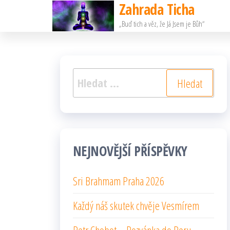
Zahrada Ticha
Přeskočit
„Buď tich a věz, že Já Jsem je Bůh“
na
obsah
Vyhledávání
NEJNOVĚJŠÍ PŘÍSPĚVKY
Sri Brahmam Praha 2026
Každý náš skutek chvěje Vesmírem