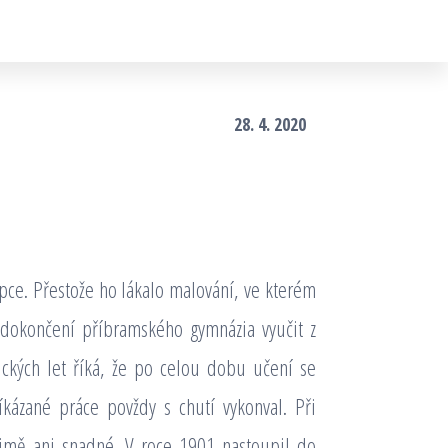
28. 4. 2020
upce. Přestože ho lákalo malování, ve kterém
o dokončení příbramského gymnázia vyučit z
ckých let říká, že po celou dobu učení se
íkázané práce povždy s chutí vykonval. Při
jmě ani snadné. V roce 1901 nastoupil do