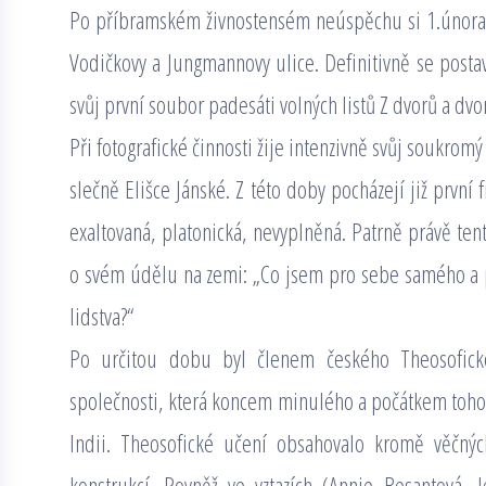
Po příbramském živnostensém neúspěchu si 1.února 19
Vodičkovy a Jungmannovy ulice. Definitivně se postav
svůj první soubor padesáti volných listů Z dvorů a dvo
Při fotografické činnosti žije intenzivně svůj soukromý
slečně Elišce Jánské. Z této doby pocházejí již první f
exaltovaná, platonická, nevyplněná. Patrně právě te
o svém údělu na zemi: „Co jsem pro sebe samého a 
lidstva?“
Po určitou dobu byl členem českého Theosofické
společnosti, která koncem minulého a počátkem tohot
Indii. Theosofické učení obsahovalo kromě věčných
konstrukcí. Rovněž ve vztazích (Annie Besantová, 