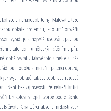
ání. (O jeho uměleckém významu a způsobu
rtikol zcela nenapodobitelný. Malovat z téže
nahou dokáže projemnit, kdo umí prozářit
ovšem vyžaduje to nejvyšší usebrání, pevnou
měření s talentem, uměleckým cítěním a pílí,
sné době vyzrál v takovéhoto umělce u nás
řádnou hloubku a iniciační potenci obrazů,
nek jak svých obrazů, tak své osobnosti rozdává
í. Není bez zajímavosti, že někteří kritici
vůči Drtikolovi: v jejich tvorbě podle těchto
puls života. Oba tvůrci absenci nízkosti však