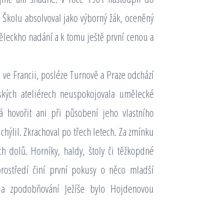
. Školu absolvoval jako výborný žák, oceněný
leckho nadání a k tomu ještě první cenou a
e Francii, posléze Turnově a Praze odchází
nských ateliérech neuspokojovala umělecké
á hovořit ani při působení jeho vlastního
hýlil. Zkrachoval po třech letech. Za zmínku
ch dolů. Horníky, haldy, štoly či těžkopdné
rostředí činí první pokusy o něco mladší
 a zpodobňování Ježíše bylo Hojdenovou