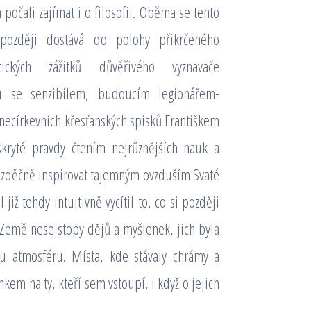
počali zajímat i o filosofii. Oběma se tento
 později dostává do polohy přikrčeného
ckých zážitků důvěřivého vyznavače
lu se senzibilem, budoucím legionářem-
necírkevních křesťanských spisků Františkem
 skryté pravdy čtením nejrůznějších nauk a
 bezděčně inspirovat tajemným ovzduším Svaté
již tehdy intuitivně vycítil to, co si později
 Země nese stopy dějů a myšlenek, jich byla
ou atmosféru. Místa, kde stávaly chrámy a
kem na ty, kteří sem vstoupí, i když o jejich