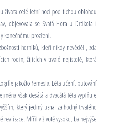
ku života celé letní noci pod tichou oblohou
v, objevovala se Svatá Hora u Drtikola i
ly konečnému prozření.
božností horníků, kteří nikdy nevěděli, zda
cích rodin, žijících v trvalé nejistotě, která
togrfie jakožto řemesla. Léta učení, putování
ejména však desátá a dvacátá léta vyplňuje
yšším, který jediný uznal za hodný trvalého
 realizace. Mířil v životě vysoko, ba nejvýše