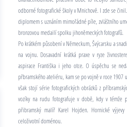
odborné fotografické školy v Mnichově. I zde se činil
diplomem s uznáním mimořádné píle, zvláštního umě
bronzovou medailí spolku jihoněmeckých fotografů.
Po krátkém působení v Německum, Švýcarsku a snadi v
na vojnu. Dosavadní krátká praxe v ryze živnoste
aspirace Františka i jeho otce. O úspěchu se ned
přbramského ateliéru, kam se po vojně v roce 1907 uc
však stojí série fotografických obrázků z příbramský
vozíky na rudu fotografuje v době, kdy v témže p
přibramský malíř Karel Hojden. Hornické výjevy
celoživotní doménou.