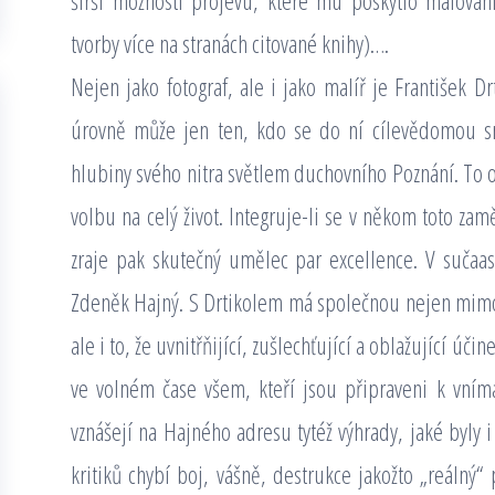
širší možnosti projevu, které mu poskytlo malov
tvorby více na stranách citované knihy)….
Nejen jako fotograf, ale i jako malíř je František D
úrovně může jen ten, kdo se do ní cílevědomou s
hlubiny svého nitra světlem duchovního Poznání. To 
volbu na celý život. Integruje-li se v někom toto za
zraje pak skutečný umělec par excellence. V sučaa
Zdeněk Hajný. S Drtikolem má společnou nejen mimo
ale i to, že uvnitřňijící, zušlechťující a oblažující úči
ve volném čase všem, kteří jsou připraveni k vnímán
vznášejí na Hajného adresu tytéž výhrady, jaké byly i 
kritiků chybí boj, vášně, destrukce jakožto „reálný“ 