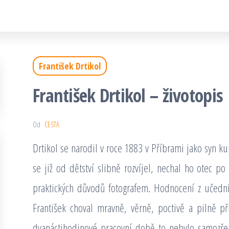
František Drtikol
František Drtikol – životopis
Od
CESTA
Drtikol se narodil v roce 1883 v Příbrami jako syn k
se již od dětství slibně rozvíjel, nechal ho otec p
praktických důvodů fotografem. Hodnocení z učedni
František choval mravně, věrně, poctivě a pilně př
dvanáctihodinové pracovní době to nebylo samozře