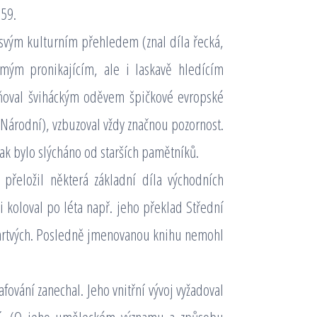
959.
k svým kulturním přehledem (znal díla řecká,
římým pronikajícím, ale i laskavě hledícím
ňoval šviháckým oděvem špičkové evropské
 Národní), vzbuzoval vždy značnou pozornost.
ak bylo slýcháno od starších pamětníků.
 přeložil některá základní díla východních
li koloval po léta např. jeho překlad Střední
 mrtvých. Posledně jmenovanou knihu nemohl
fování zanechal. Jeho vnitřní vývoj vyžadoval