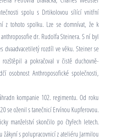
ečnosti spolu s Drtikolovou sílící vnitřní
í z tohoto spolku. Lze se domnívat, že k
 anthroposofie dr. Rudolfa Steinera. S ní byl
s dvaadvacetiletý rozdíl ve věku. Steiner se
 rozštěpil a pokračoval v čistě duchovně-
čí osobnost Anthroposofické společnosti,
. náhradn kompanie 102. regimentu. Od roku
920 se oženil s tanečnicí Ervínou Kupferovou.
cky manželství skončilo po čtyřech letech.
u žákyní s polupracovnicí z ateliéru Jarmilou