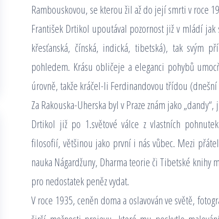
Rambouskovou, se kterou žil až do její smrti v roce 1
František Drtikol upoutával pozornost již v mládí ja
křesťanská, čínská, indická, tibetská), tak svým p
pohledem. Krásu obličeje a eleganci pohybů umoc
úrovně, takže kráčel-li Ferdinandovou třídou (dnešní
Za Rakouska-Uherska byl v Praze znám jako „dandy“, j
Drtikol již po 1.světové válce z vlastních pohnutek
filosofií, většinou jako první i nás vůbec. Mezi přáte
nauka Nágardžuny, Dharma teorie či Tibetské knihy
pro nedostatek peněz vydat.
V roce 1935, ceněn doma a oslavován ve světě, fotogra