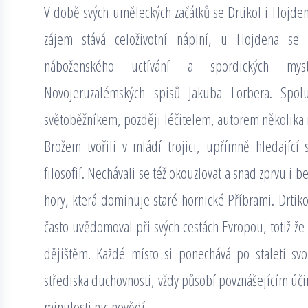
V době svých uměleckých začátků se Drtikol i Hojden 
zájem stává celoživotní náplní, u Hojdena se
náboženského uctívání a spordických mysti
Novojeruzalémských spisů Jakuba Lorbera. Spo
světoběžníkem, později léčitelem, autorem několika 
Brožem tvořili v mládí trojici, upřímně hledající
filosofií. Nechávali se též okouzlovat a snad zprvu i
hory, která dominuje staré hornické Příbrami. Drtikol 
často uvědomoval při svých cestách Evropou, totiž že
dějištěm. Každé místo si ponechává po staletí sv
střediska duchovnosti, vždy působí povznášejícím účin
minulosti nic nevědí.