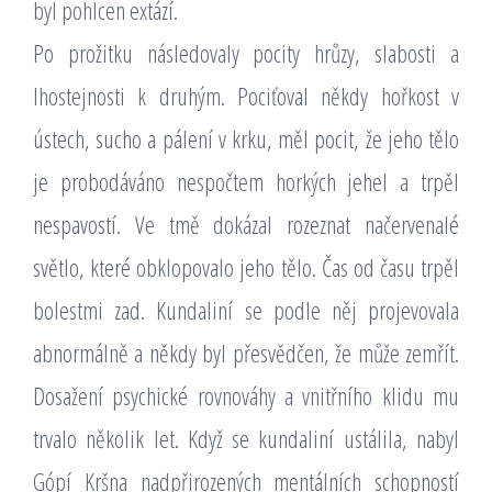
byl pohlcen extází.
Po prožitku následovaly pocity hrůzy, slabosti a
lhostejnosti k druhým. Pociťoval někdy hořkost v
ústech, sucho a pálení v krku, měl pocit, že jeho tělo
je probodáváno nespočtem horkých jehel a trpěl
nespavostí. Ve tmě dokázal rozeznat načervenalé
světlo, které obklopovalo jeho tělo. Čas od času trpěl
bolestmi zad. Kundaliní se podle něj projevovala
abnormálně a někdy byl přesvědčen, že může zemřít.
Dosažení psychické rovnováhy a vnitřního klidu mu
trvalo několik let. Když se kundaliní ustálila, nabyl
Gópí Kršna nadpřirozených mentálních schopností