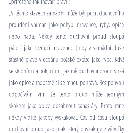
„přirozeně inklinoval“ pravil:
„V těchto stavech samádhi může být pocit duchovního
proudění vnímán jako pohyb mravence, ryby, opice
nebo hada. Někdy tento duchovní proud stoupá
páteří jako lezoucí mravenec. Jindy v samádhi duše
šťastně plave v oceánu božské extáze jako ryba. Když
se skloním na bok, cítím, jak mě duchovní proud strká
jako opice a radostně si se mnou pohrává. Bez pohybu
odpočívám, vím, že tento proud může jediným
skokem jako opice dosáhnout sahasráry. Proto mne
někdy vidíte jakoby vyskakovat. Čas od času stoupá
duchovní proud jako pták, který poskakuje z větvičky