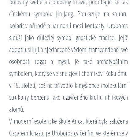
poloviny světlé a z poloviny tmavé, podobající se tak
čínskému symbolu Jin-Jang. Poukazuje na souhru
polarit v přírodě a harmonii mezi kontrasty. Uroboros
slouží jako důležitý symbol gnostické tradice, jejíž
adepti usilují o sjednocené vědomí transcendencí své
osobnosti (ega) a mysli. Je také archetypálním
symbolem, který se ve snu zjevil chemikovi Kekulému
v 19. století, což ho přivedlo k myšlence molekulární
struktury benzenu jako uzavřeného kruhu uhlíkových
atomů.
V moderní esoterické škole Arica, která byla založena
Oscarem Ichazo, je Uroboros cvičením, ve kterém se v