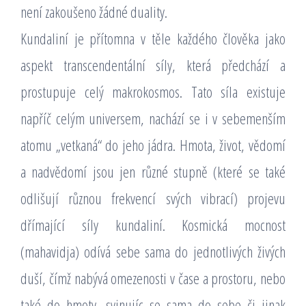
není zakoušeno žádné duality.
Kundaliní je přítomna v těle každého člověka jako
aspekt transcendentální síly, která předchází a
prostupuje celý makrokosmos. Tato síla existuje
napříč celým universem, nachází se i v sebemenším
atomu „vetkaná“ do jeho jádra. Hmota, život, vědomí
a nadvědomí jsou jen různé stupně (které se také
odlišují různou frekvencí svých vibrací) projevu
dřímající síly kundaliní. Kosmická mocnost
(mahavidja) odívá sebe sama do jednotlivých živých
duší, čímž nabývá omezenosti v čase a prostoru, nebo
také do hmoty, svinujíc se sama do sebe či jinak