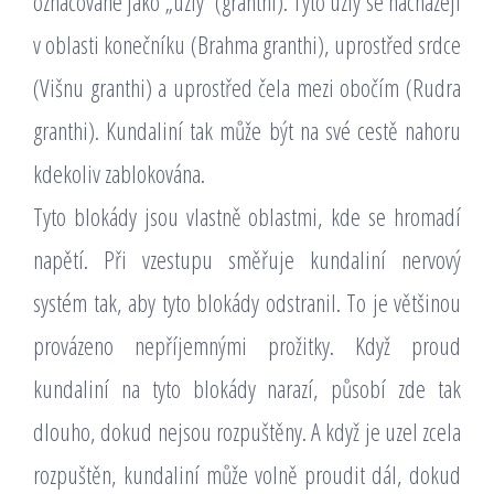
označované jako „uzly“ (granthi). Tyto uzly se nacházejí
v oblasti konečníku (Brahma granthi), uprostřed srdce
(Višnu granthi) a uprostřed čela mezi obočím (Rudra
granthi). Kundaliní tak může být na své cestě nahoru
kdekoliv zablokována.
Tyto blokády jsou vlastně oblastmi, kde se hromadí
napětí. Při vzestupu směřuje kundaliní nervový
systém tak, aby tyto blokády odstranil. To je většinou
provázeno nepříjemnými prožitky. Když proud
kundaliní na tyto blokády narazí, působí zde tak
dlouho, dokud nejsou rozpuštěny. A když je uzel zcela
rozpuštěn, kundaliní může volně proudit dál, dokud