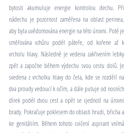
bytosti akumuluje energie kontrolou dechu. Při
nádechu je pozornost zaměřena na oblast perinea,
aby byla uvědomována energie na této úrovni. Poté je
směřována vzhůru podél páteře, od kořene až k
vrcholu hlavy. Následně je vedena zakřivením lebky
zpět a započne během výdechu svou cestu dolů. Je
svedena z vrcholku hlavy do čela, kde se rozdělí na
dva proudy vedoucí k očím, a dále putuje od nosních
dírek podél dvou cest a opět se sjednotí na úrovni
brady. Pokračuje poklesem do oblasti hrudi, břicha a
ke genitáliím. Během tohoto cvičení aspirant vnímá