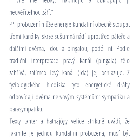
neuvěřitelnou září.“
Při probuzení může energie kundaliní obecně stoupat
třemi kanálky: skrze sušumná nádí uprostřed páteře a
dalšími dvěma, idou a pingalou, podél ní. Podle
tradiční interpretace pravý kanál (pingala) tělo
zahřívá, zatímco levý kanál (ida) jej ochlazuje. Z
fyziologického hlediska tyto energetické dráhy
odpovídají dvěma nervovým systémům: sympatiku a
parasympatiku.
Texty tanter a hathajógy velice striktně uvádí, že
jakmile je jednou kundaliní probuzena, musí být