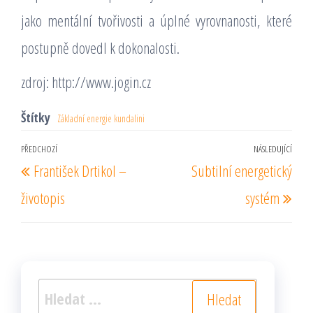
jako mentální tvořivosti a úplné vyrovnanosti, které
postupně dovedl k dokonalosti.
zdroj: http://www.jogin.cz
Štítky
Základní energie kundalini
Navigace
PŘEDCHOZÍ
NÁSLEDUJÍCÍ
Předchozí
Násl
František Drtikol –
Subtilní energetický
pro
příspěvek
pří
příspěvek
životopis
systém
Vyhledávání