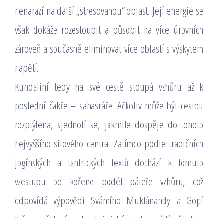
nenarazí na další „stresovanou“ oblast. Její energie se
však dokáže rozestoupit a působit na více úrovních
zároveň a současně eliminovat více oblastí s výskytem
napětí.
Kundaliní tedy na své cestě stoupá vzhůru až k
poslední čakře – sahasráře. Ačkoliv může být cestou
rozptýlena, sjednotí se, jakmile dospěje do tohoto
nejvyššího silového centra. Zatímco podle tradičních
jogínských a tantrických textů dochází k tomuto
vzestupu od kořene podél páteře vzhůru, což
odpovídá výpovědi Svámího Muktánandy a Gopí