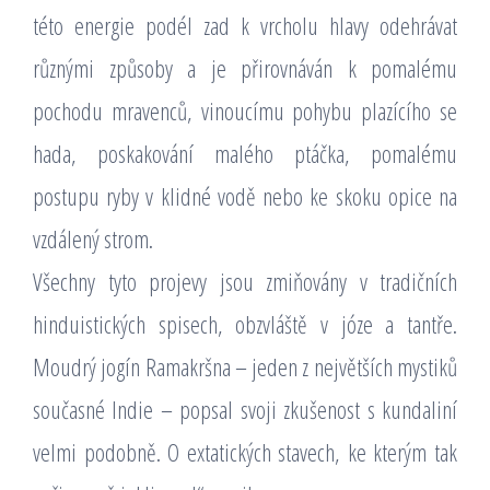
této energie podél zad k vrcholu hlavy odehrávat
různými způsoby a je přirovnáván k pomalému
pochodu mravenců, vinoucímu pohybu plazícího se
hada, poskakování malého ptáčka, pomalému
postupu ryby v klidné vodě nebo ke skoku opice na
vzdálený strom.
Všechny tyto projevy jsou zmiňovány v tradičních
hinduistických spisech, obzvláště v józe a tantře.
Moudrý jogín Ramakršna – jeden z největších mystiků
současné Indie – popsal svoji zkušenost s kundaliní
velmi podobně. O extatických stavech, ke kterým tak