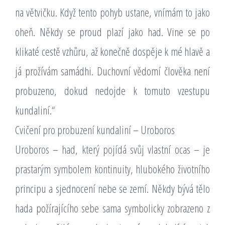
na větvičku. Když tento pohyb ustane, vnímám to jako
oheň. Někdy se proud plazí jako had. Vine se po
klikaté cestě vzhůru, až konečně dospěje k mé hlavě a
já prožívám samádhi. Duchovní vědomí člověka není
probuzeno, dokud nedojde k tomuto vzestupu
kundaliní.“
Cvičení pro probuzení kundaliní – Uroboros
Uroboros – had, který pojídá svůj vlastní ocas – je
prastarým symbolem kontinuity, hlubokého životního
principu a sjednocení nebe se zemí. Někdy bývá tělo
hada požírajícího sebe sama symbolicky zobrazeno z