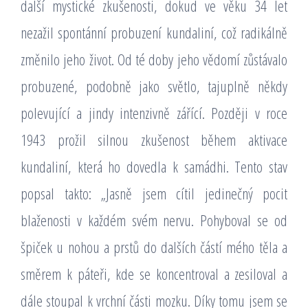
další mystické zkušenosti, dokud ve věku 34 let
nezažil spontánní probuzení kundaliní, což radikálně
změnilo jeho život. Od té doby jeho vědomí zůstávalo
probuzené, podobně jako světlo, tajuplně někdy
polevující a jindy intenzivně zářící. Později v roce
1943 prožil silnou zkušenost během aktivace
kundaliní, která ho dovedla k samádhi. Tento stav
popsal takto: „Jasně jsem cítil jedinečný pocit
blaženosti v každém svém nervu. Pohyboval se od
špiček u nohou a prstů do dalších částí mého těla a
směrem k páteři, kde se koncentroval a zesiloval a
dále stoupal k vrchní části mozku. Díky tomu jsem se