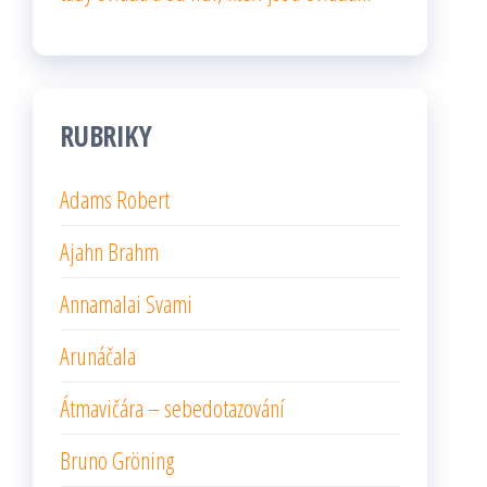
RUBRIKY
Adams Robert
Ajahn Brahm
Annamalai Svami
Arunáčala
Átmavičára – sebedotazování
Bruno Gröning