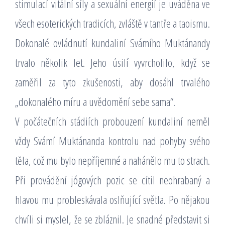
stimulací vitální síly a sexuální energií je uváděna ve
všech esoterických tradicích, zvláště v tantře a taoismu.
Dokonalé ovládnutí kundaliní Svámího Muktánandy
trvalo několik let. Jeho úsilí vyvrcholilo, když se
zaměřil za tyto zkušenosti, aby dosáhl trvalého
„dokonalého míru a uvědomění sebe sama“.
V počátečních stádiích probouzení kundaliní neměl
vždy Svámí Muktánanda kontrolu nad pohyby svého
těla, což mu bylo nepříjemné a nahánělo mu to strach.
Při provádění jógových pozic se cítil neohrabaný a
hlavou mu probleskávala oslňující světla. Po nějakou
chvíli si myslel, že se zbláznil. Je snadné představit si