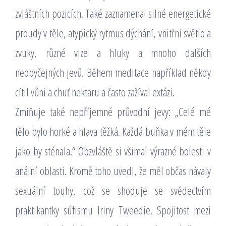
zvláštních pozicích. Také zaznamenal silné energetické
proudy v těle, atypický rytmus dýchání, vnitřní světlo a
zvuky, různé vize a hluky a mnoho dalších
neobyčejných jevů. Během meditace například někdy
cítil vůni a chuť nektaru a často zažíval extázi.
Zmiňuje také nepříjemné průvodní jevy: „Celé mé
tělo bylo horké a hlava těžká. Každá buňka v mém těle
jako by sténala.“ Obzvláště si všímal výrazné bolesti v
anální oblasti. Kromě toho uvedl, že měl občas návaly
sexuální touhy, což se shoduje se svědectvím
praktikantky súfismu Iriny Tweedie. Spojitost mezi