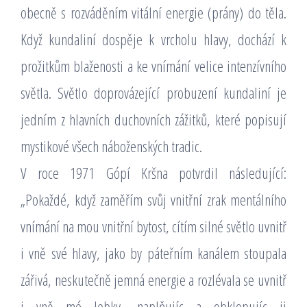
obecně s rozváděním vitální energie (prány) do těla.
Když kundaliní dospěje k vrcholu hlavy, dochází k
prožitkům blaženosti a ke vnímání velice intenzívního
světla. Světlo doprovázející probuzení kundaliní je
jedním z hlavních duchovních zážitků, které popisují
mystikové všech náboženských tradic.
V roce 1971 Gópí Kršna potvrdil následující:
„Pokaždé, když zaměřím svůj vnitřní zrak mentálního
vnímání na mou vnitřní bytost, cítím silné světlo uvnitř
i vně své hlavy, jako by páteřním kanálem stoupala
zářivá, neskutečně jemná energie a rozlévala se uvnitř
i vně mé lebky, naplňujíc a obklopujíc ji