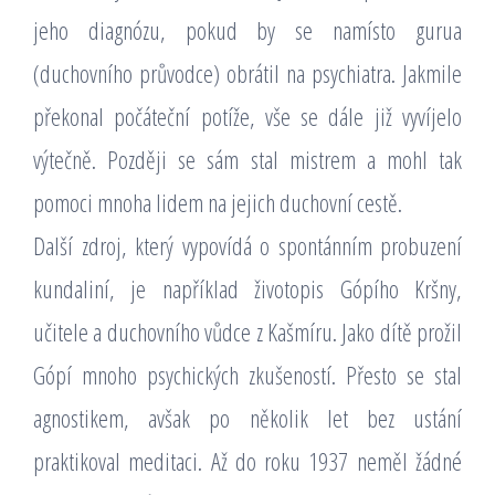
jeho diagnózu, pokud by se namísto gurua
(duchovního průvodce) obrátil na psychiatra. Jakmile
překonal počáteční potíže, vše se dále již vyvíjelo
výtečně. Později se sám stal mistrem a mohl tak
pomoci mnoha lidem na jejich duchovní cestě.
Další zdroj, který vypovídá o spontánním probuzení
kundaliní, je například životopis Gópího Kršny,
učitele a duchovního vůdce z Kašmíru. Jako dítě prožil
Gópí mnoho psychických zkušeností. Přesto se stal
agnostikem, avšak po několik let bez ustání
praktikoval meditaci. Až do roku 1937 neměl žádné