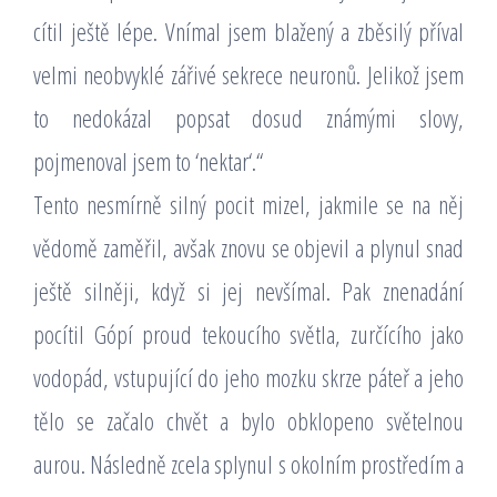
cítil ještě lépe. Vnímal jsem blažený a zběsilý příval
velmi neobvyklé zářivé sekrece neuronů. Jelikož jsem
to nedokázal popsat dosud známými slovy,
pojmenoval jsem to ‘nektar‘.“
Tento nesmírně silný pocit mizel, jakmile se na něj
vědomě zaměřil, avšak znovu se objevil a plynul snad
ještě silněji, když si jej nevšímal. Pak znenadání
pocítil Gópí proud tekoucího světla, zurčícího jako
vodopád, vstupující do jeho mozku skrze páteř a jeho
tělo se začalo chvět a bylo obklopeno světelnou
aurou. Následně zcela splynul s okolním prostředím a