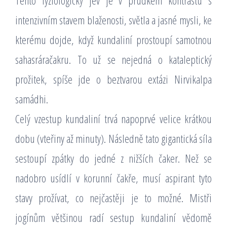
Tento fyziologický jev je v prudkém kontrastu s
intenzivním stavem blaženosti, světla a jasné mysli, ke
kterému dojde, když kundaliní prostoupí samotnou
sahasráračakru. To už se nejedná o kataleptický
prožitek, spíše jde o beztvarou extázi Nirvikalpa
samádhi.
Celý vzestup kundaliní trvá napoprvé velice krátkou
dobu (vteřiny až minuty). Následně tato gigantická síla
sestoupí zpátky do jedné z nižších čaker. Než se
nadobro usídlí v korunní čakře, musí aspirant tyto
stavy prožívat, co nejčastěji je to možné. Mistři
jogínům většinou radí sestup kundaliní vědomě