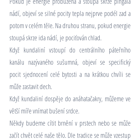
Pokud je energie probuzena a stoupá skrze pingala
nádí, objeví se silné pocity tepla nejprve podél zad a
potom v celém těle. Na druhou stranu, pokud energie
stoupá skrze ida nádí, je pociťován chlad.
Když kundaliní vstoupí do centrálního páteřního
kanálu nazývaného sušumná, objeví se specifický
pocit sjednocení celé bytosti a na krátkou chvíli se
může zastavit dech.
Když kundaliní dospěje do anáhatačakry, můžeme ve
větší míře vnímat bušení srdce.
Někdy budeme cítit brnění v prstech nebo se může
začít chvět celé naše tělo. Dle tradice se může vzestup