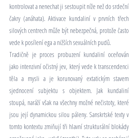
kontrolovat a nenechat ji sestoupit níže než do srdeční
čakry (anáhata). Aktivace kundaliní v prvních třech
silových centrech může být nebezpečná, protože často
vede k posílení ega a nižších sexuálních pudů.
Tradičně je proces probuzení kundaliní oceňován
jako intenzivní očistný jev, který vede k transcendenci
těla a mysli a je korunovaný extatickým stavem
sjednocení subjektu s objektem. Jak kundaliní
stoupá, naráží však na všechny možné nečistoty, které
jsou její dynamickou silou páleny. Sanskrtské texty v
tomto kontextu zmiňují tři hlavní strukturální blokády