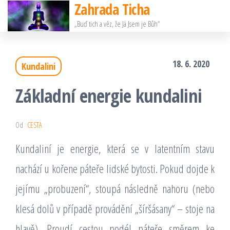
Zahrada Ticha
Přeskočit
„Buď tich a věz, že Já Jsem je Bůh“
na
obsah
18. 6. 2020
Kundalini
Základní energie kundalini
Od
CESTA
Kundaliní je energie, která se v latentním stavu
nachází u kořene páteře lidské bytosti. Pokud dojde k
jejímu „probuzení“, stoupá následně nahoru (nebo
klesá dolů v případě provádění „šíršásany“ – stoje na
hlavě). Proudí cestou podél páteře směrem ke