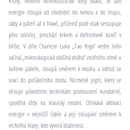
Kršny, některé nehinduistické texty uvádí, že tato
energie stoupá od chodidel do nohou a do trupu,
zády a páteří až k hlavě, přičemž poté však sestupuje
přes obličej, prochází krkem a definitivně končí v
břiše. V díle Charlese Luka „Tao Yoga“ vedle toho
začíná „mikroskopická oběžná dráha“ vnitřního ohně u
kořene páteře, stoupá směrem k mozku a odtud se
vrací do počátečního bodu. Nicméně jogín, který se
věnuje původním technikám probouzení kundaliní,
spoléhá vždy na klasický model. Očekává aktivaci
energie v nejnižší čakře a její stoupání směrem k
vrcholku hlavy, kde vyvolá blaženost.