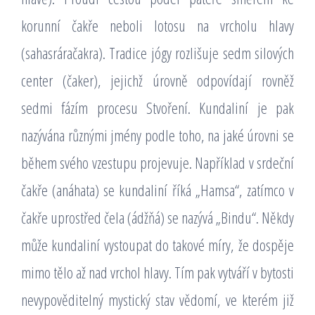
korunní čakře neboli lotosu na vrcholu hlavy
(sahasráračakra). Tradice jógy rozlišuje sedm silových
center (čaker), jejichž úrovně odpovídají rovněž
sedmi fázím procesu Stvoření. Kundaliní je pak
nazývána různými jmény podle toho, na jaké úrovni se
během svého vzestupu projevuje. Například v srdeční
čakře (anáhata) se kundaliní říká „Hamsa“, zatímco v
čakře uprostřed čela (ádžňá) se nazývá „Bindu“. Někdy
může kundaliní vystoupat do takové míry, že dospěje
mimo tělo až nad vrchol hlavy. Tím pak vytváří v bytosti
nevypověditelný mystický stav vědomí, ve kterém již