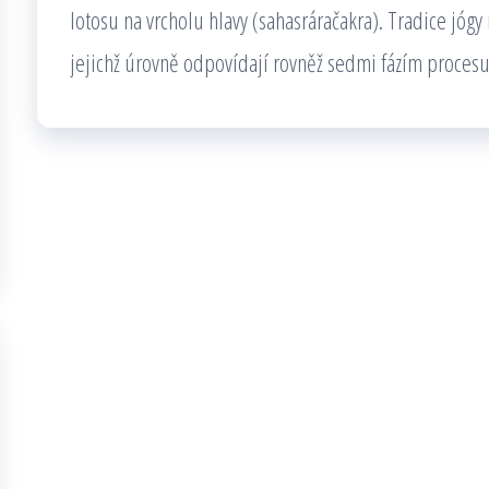
lotosu na vrcholu hlavy (sahasráračakra). Tradice jógy 
jejichž úrovně odpovídají rovněž sedmi fázím procesu