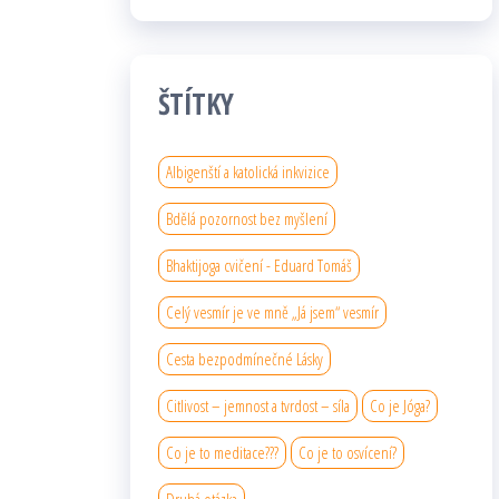
ŠTÍTKY
Albigenští a katolická inkvizice
Bdělá pozornost bez myšlení
Bhaktijoga cvičení - Eduard Tomáš
Celý vesmír je ve mně „Já jsem“ vesmír
Cesta bezpodmínečné Lásky
Citlivost – jemnost a tvrdost – síla
Co je Jóga?
Co je to meditace???
Co je to osvícení?