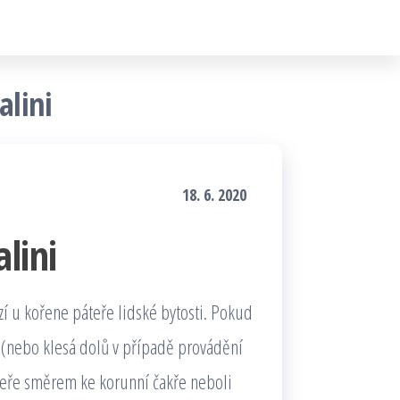
alini
18. 6. 2020
lini
zí u kořene páteře lidské bytosti. Pokud
 (nebo klesá dolů v případě provádění
áteře směrem ke korunní čakře neboli