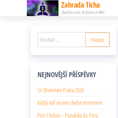
Zahrada Ticha
Přeskočit
„Buď tich a věz, že Já Jsem je Bůh“
na
obsah
Vyhledávání
NEJNOVĚJŠÍ PŘÍSPĚVKY
Sri Brahmam Praha 2026
Každý náš skutek chvěje Vesmírem
Petr Chobot – Pozvánka do Peru