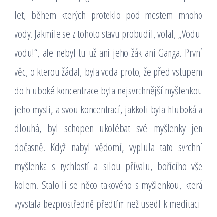
let, během kterých proteklo pod mostem mnoho
vody. Jakmile se z tohoto stavu probudil, volal, „Vodu!
vodu!“, ale nebyl tu už ani jeho žák ani Ganga. První
věc, o kterou žádal, byla voda proto, že před vstupem
do hluboké koncentrace byla nejsvrchnější myšlenkou
jeho mysli, a svou koncentrací, jakkoli byla hluboká a
dlouhá, byl schopen ukolébat své myšlenky jen
dočasně. Když nabyl vědomí, vyplula tato svrchní
myšlenka s rychlostí a silou přívalu, bořícího vše
kolem. Stalo-li se něco takového s myšlenkou, která
vyvstala bezprostředně předtím než usedl k meditaci,