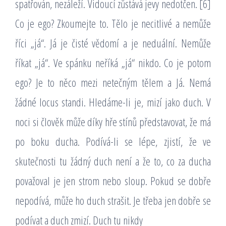
spatřován, nezáleží. Vidoucí zůstává jevy nedotčen. [6]
Co je ego? Zkoumejte to. Tělo je necitlivé a nemůže
říci „já“. Já je čisté vědomí a je neduální. Nemůže
říkat „já“. Ve spánku neříká „já“ nikdo. Co je potom
ego? Je to něco mezi netečným tělem a Já. Nemá
žádné locus standi. Hledáme-li je, mizí jako duch. V
noci si člověk může díky hře stínů představovat, že má
po boku ducha. Podívá-li se lépe, zjistí, že ve
skutečnosti tu žádný duch není a že to, co za ducha
považoval je jen strom nebo sloup. Pokud se dobře
nepodívá, může ho duch strašit. Je třeba jen dobře se
podívat a duch zmizí. Duch tu nikdy