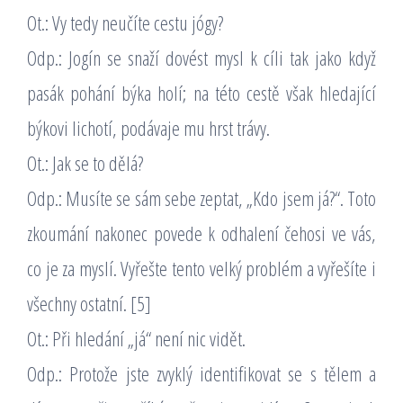
Ot.: Vy tedy neučíte cestu jógy?
Odp.: Jogín se snaží dovést mysl k cíli tak jako když
pasák pohání býka holí; na této cestě však hledající
býkovi lichotí, podávaje mu hrst trávy.
Ot.: Jak se to dělá?
Odp.: Musíte se sám sebe zeptat, „Kdo jsem já?“. Toto
zkoumání nakonec povede k odhalení čehosi ve vás,
co je za myslí. Vyřešte tento velký problém a vyřešíte i
všechny ostatní. [5]
Ot.: Při hledání „já“ není nic vidět.
Odp.: Protože jste zvyklý identifikovat se s tělem a