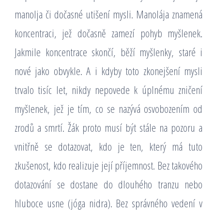
manolja či dočasné utišení mysli. Manolája znamená
koncentraci, jež dočasně zamezí pohyb myšlenek.
Jakmile koncentrace skončí, běží myšlenky, staré i
nové jako obvykle. A i kdyby toto zkonejšení mysli
trvalo tisíc let, nikdy nepovede k úplnému zničení
myšlenek, jež je tím, co se nazývá osvobozením od
zrodů a smrtí. Žák proto musí být stále na pozoru a
vnitřně se dotazovat, kdo je ten, který má tuto
zkušenost, kdo realizuje její příjemnost. Bez takového
dotazování se dostane do dlouhého tranzu nebo
hluboce usne (jóga nidra). Bez správného vedení v