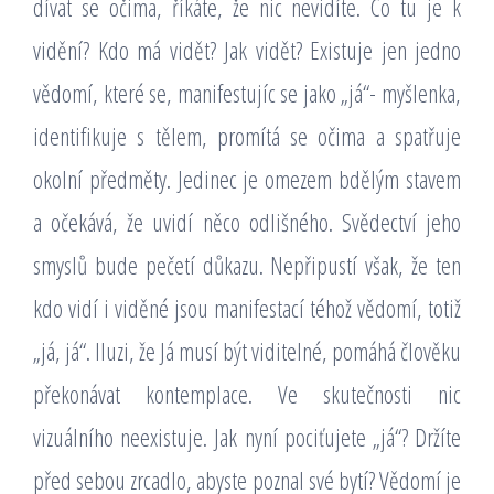
dívat se očima, říkáte, že nic nevidíte. Co tu je k
vidění? Kdo má vidět? Jak vidět? Existuje jen jedno
vědomí, které se, manifestujíc se jako „já“- myšlenka,
identifikuje s tělem, promítá se očima a spatřuje
okolní předměty. Jedinec je omezem bdělým stavem
a očekává, že uvidí něco odlišného. Svědectví jeho
smyslů bude pečetí důkazu. Nepřipustí však, že ten
kdo vidí i viděné jsou manifestací téhož vědomí, totiž
„já, já“. Iluzi, že Já musí být viditelné, pomáhá člověku
překonávat kontemplace. Ve skutečnosti nic
vizuálního neexistuje. Jak nyní pociťujete „já“? Držíte
před sebou zrcadlo, abyste poznal své bytí? Vědomí je