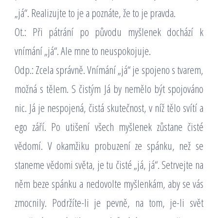
„já“. Realizujte to je a poznáte, že to je pravda.
Ot.: Při pátrání po původu myšlenek dochází k
vnímání „já“. Ale mne to neuspokojuje.
Odp.: Zcela správně. Vnímání „já“ je spojeno s tvarem,
možná s tělem. S čistým Já by nemělo být spojováno
nic. Já je nespojená, čistá skutečnost, v níž tělo svítí a
ego září. Po utišení všech myšlenek zůstane čisté
vědomí. V okamžiku probuzení ze spánku, než se
staneme vědomi světa, je tu čisté „já, já“. Setrvejte na
něm beze spánku a nedovolte myšlenkám, aby se vás
zmocnily. Podržíte-li je pevně, na tom, je-li svět