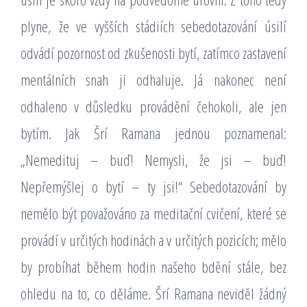
plyne, že ve vyšších stádiích sebedotazování úsilí
odvádí pozornost od zkušenosti bytí, zatímco zastavení
mentálních snah ji odhaluje. Já nakonec není
odhaleno v důsledku provádění čehokoli, ale jen
bytím. Jak Šrí Ramana jednou poznamenal:
„Nemedituj – buď! Nemysli, že jsi – buď!
Nepřemýšlej o bytí – ty jsi!“ Sebedotazování by
nemělo být považováno za meditační cvičení, které se
provádí v určitých hodinách a v určitých pozicích; mělo
by probíhat během hodin našeho bdění stále, bez
ohledu na to, co děláme. Šrí Ramana neviděl žádný