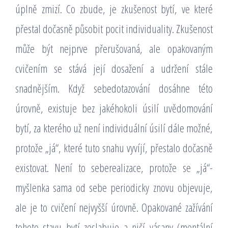
úplně zmizí. Co zbude, je zkušenost bytí, ve které
přestal dočasně působit pocit individuality. Zkušenost
může být nejprve přerušovaná, ale opakovaným
cvičením se stává její dosažení a udržení stále
snadnějším. Když sebedotazování dosáhne této
úrovně, existuje bez jakéhokoli úsilí uvědomování
bytí, za kterého už není individuální úsilí dále možné,
protože „já“, které tuto snahu vyvíjí, přestalo dočasně
existovat. Není to seberealizace, protože se „já“-
myšlenka sama od sebe periodicky znovu objevuje,
ale je to cvičení nejvyšší úrovně. Opakované zažívání
tohoto stavu bytí zeslabuje a ničí vásany (mentální