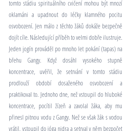
tomto stádiu spirituálního cvičení mohou být mnozí
oklamáni a upadnout do léčky klamného pocitu
osvobození. Jen málo z těchto žáků dokáže bezpečně
dojít cíle. Následující příběh to velmi dobře ilustruje.
Jeden jogín prováděl po mnoho let pokání (tapas) na
břehu Gangy. Když dosáhl vysokého stupně
koncentrace, uvěřil, že setrvání v tomto stádiu
prodlouží období dosaženého osvobození a
praktikoval to. Jednoho dne, než vstoupil do hluboké
koncentrace, pocítil žízeň a zavolal žáka, aby mu
přinesl pitnou vodu z Gangy. Než se však žák s vodou
vrátil, vstoupil do jóga nidra a setrval v něm bezpočet