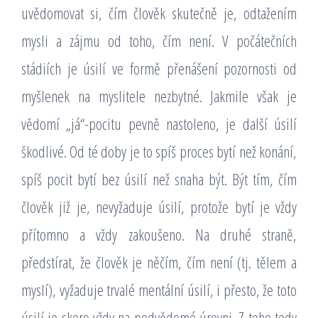
uvědomovat si, čím člověk skutečně je, odtažením
mysli a zájmu od toho, čím není. V počátečních
stádiích je úsilí ve formě přenášení pozornosti od
myšlenek na myslitele nezbytné. Jakmile však je
vědomí „já“-pocitu pevně nastoleno, je další úsilí
škodlivé. Od té doby je to spíš proces bytí než konání,
spíš pocit bytí bez úsilí než snaha být. Být tím, čím
člověk již je, nevyžaduje úsilí, protože bytí je vždy
přítomno a vždy zakoušeno. Na druhé straně,
předstírat, že člověk je něčím, čím není (tj. tělem a
myslí), vyžaduje trvalé mentální úsilí, i přesto, že toto
úsilí je skoro vždy na podvědomé úrovni. Z toho tedy