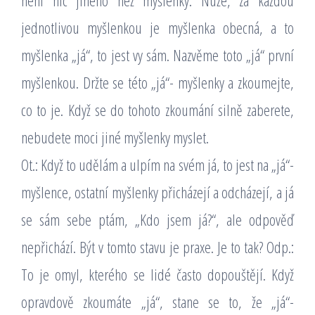
není nic jiného než myšlenky. Nuže, za každou
jednotlivou myšlenkou je myšlenka obecná, a to
myšlenka „já“, to jest vy sám. Nazvěme toto „já“ první
myšlenkou. Držte se této „já“- myšlenky a zkoumejte,
co to je. Když se do tohoto zkoumání silně zaberete,
nebudete moci jiné myšlenky myslet.
Ot.: Když to udělám a ulpím na svém já, to jest na „já“-
myšlence, ostatní myšlenky přicházejí a odcházejí, a já
se sám sebe ptám, „Kdo jsem já?“, ale odpověď
nepřichází. Být v tomto stavu je praxe. Je to tak? Odp.:
To je omyl, kterého se lidé často dopouštějí. Když
opravdově zkoumáte „já“, stane se to, že „já“-