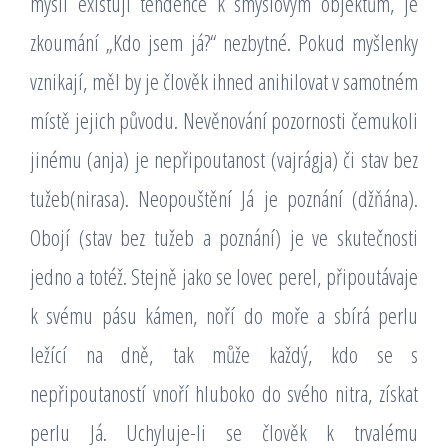
mysli existují tendence k smyslovým objektům, je
zkoumání „Kdo jsem já?“ nezbytné. Pokud myšlenky
vznikají, měl by je člověk ihned anihilovat v samotném
místě jejich původu. Nevěnování pozornosti čemukoli
jinému (anja) je nepřipoutanost (vajrágja) či stav bez
tužeb(nirasa). Neopouštění Já je poznání (džňána).
Obojí (stav bez tužeb a poznání) je ve skutečnosti
jedno a totéž. Stejně jako se lovec perel, připoutávaje
k svému pásu kámen, noří do moře a sbírá perlu
ležící na dně, tak může každý, kdo se s
nepřipoutaností vnoří hluboko do svého nitra, získat
perlu Já. Uchyluje-li se člověk k trvalému