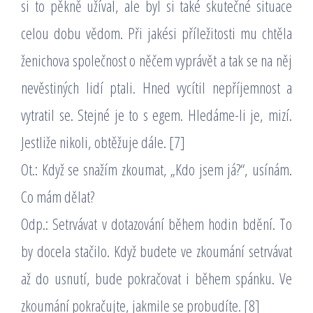
si to pěkně užíval, ale byl si také skutečné situace
celou dobu vědom. Při jakési příležitosti mu chtěla
ženichova společnost o něčem vyprávět a tak se na něj
nevěstiných lidí ptali. Hned vycítil nepříjemnost a
vytratil se. Stejné je to s egem. Hledáme-li je, mizí.
Jestliže nikoli, obtěžuje dále. [7]
Ot.: Když se snažím zkoumat, „Kdo jsem já?“, usínám.
Co mám dělat?
Odp.: Setrvávat v dotazování během hodin bdění. To
by docela stačilo. Když budete ve zkoumání setrvávat
až do usnutí, bude pokračovat i během spánku. Ve
zkoumání pokračujte, jakmile se probudíte. [8]