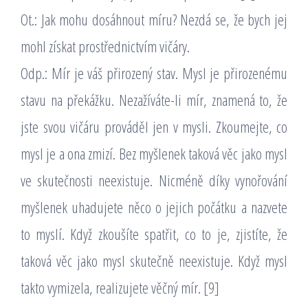
Ot.: Jak mohu dosáhnout míru? Nezdá se, že bych jej
mohl získat prostřednictvím vičáry.
Odp.: Mír je váš přirozený stav. Mysl je přirozenému
stavu na překážku. Nezažíváte-li mír, znamená to, že
jste svou vičáru prováděl jen v mysli. Zkoumejte, co
mysl je a ona zmizí. Bez myšlenek taková věc jako mysl
ve skutečnosti neexistuje. Nicméně díky vynořování
myšlenek uhadujete něco o jejich počátku a nazvete
to myslí. Když zkoušíte spatřit, co to je, zjistíte, že
taková věc jako mysl skutečně neexistuje. Když mysl
takto vymizela, realizujete věčný mír. [9]