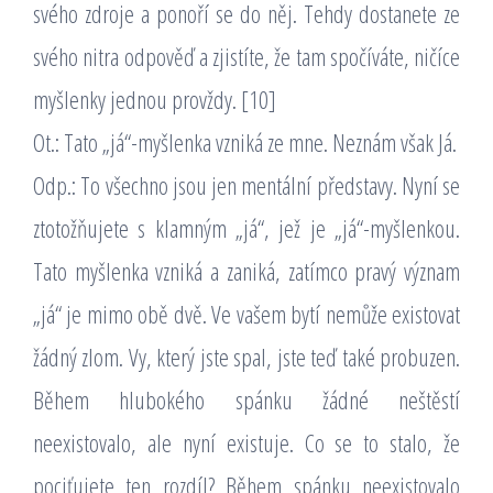
svého zdroje a ponoří se do něj. Tehdy dostanete ze
svého nitra odpověď a zjistíte, že tam spočíváte, ničíce
myšlenky jednou provždy. [10]
Ot.: Tato „já“-myšlenka vzniká ze mne. Neznám však Já.
Odp.: To všechno jsou jen mentální představy. Nyní se
ztotožňujete s klamným „já“, jež je „já“-myšlenkou.
Tato myšlenka vzniká a zaniká, zatímco pravý význam
„já“ je mimo obě dvě. Ve vašem bytí nemůže existovat
žádný zlom. Vy, který jste spal, jste teď také probuzen.
Během hlubokého spánku žádné neštěstí
neexistovalo, ale nyní existuje. Co se to stalo, že
pociťujete ten rozdíl? Během spánku neexistovalo