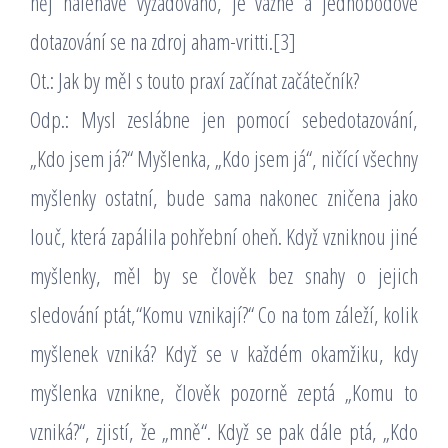
něj naléhavě vyžadováno, je vážné a jednobodové
dotazování se na zdroj aham-vritti.[3]
Ot.: Jak by měl s touto praxí začínat začátečník?
Odp.: Mysl zeslábne jen pomocí sebedotazování,
„Kdo jsem já?“ Myšlenka, „Kdo jsem já“, ničící všechny
myšlenky ostatní, bude sama nakonec zničena jako
louč, která zapálila pohřební oheň. Když vzniknou jiné
myšlenky, měl by se člověk bez snahy o jejich
sledování ptát,“Komu vznikají?“ Co na tom záleží, kolik
myšlenek vzniká? Když se v každém okamžiku, kdy
myšlenka vznikne, člověk pozorně zeptá „Komu to
vzniká?“, zjistí, že „mně“. Když se pak dále ptá, „Kdo