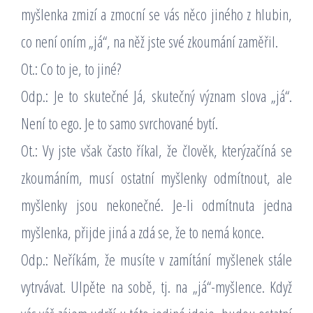
myšlenka zmizí a zmocní se vás něco jiného z hlubin,
co není oním „já“, na něž jste své zkoumání zaměřil.
Ot.: Co to je, to jiné?
Odp.: Je to skutečné Já, skutečný význam slova „já“.
Není to ego. Je to samo svrchované bytí.
Ot.: Vy jste však často říkal, že člověk, kterýzačíná se
zkoumáním, musí ostatní myšlenky odmítnout, ale
myšlenky jsou nekonečné. Je-li odmítnuta jedna
myšlenka, přijde jiná a zdá se, že to nemá konce.
Odp.: Neříkám, že musíte v zamítání myšlenek stále
vytrvávat. Ulpěte na sobě, tj. na „já“-myšlence. Když