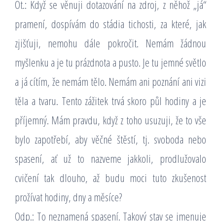
Ot.: Když se věnuji dotazování na zdroj, z něhož „já“
pramení, dospívám do stádia tichosti, za které, jak
zjišťuji, nemohu dále pokročit. Nemám žádnou
myšlenku a je tu prázdnota a pusto. Je tu jemné světlo
a já cítím, že nemám tělo. Nemám ani poznání ani vizi
těla a tvaru. Tento zážitek trvá skoro půl hodiny a je
příjemný. Mám pravdu, když z toho usuzuji, že to vše
bylo zapotřebí, aby věčné štěstí, tj. svoboda nebo
spasení, ať už to nazveme jakkoli, prodlužovalo
cvičení tak dlouho, až budu moci tuto zkušenost
prožívat hodiny, dny a měsíce?
Odp.: To neznamená spasení. Takový stav se jmenuje