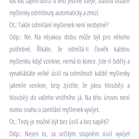
vás váš zájem udrží u této jediné ideje, budou ostatní
myšlenky odmítnuty automaticky a zmizí.
Ot.: Takže odmítání myšlenek není nezbytné?
Odp.: Ne. Na nějakou dobu může být pro někoho
potřebné. Říkáte, že odmítá-li člověk každou
myšlenku když vznikne, nemá to konce. Jste-li bdělý a
vynakládáte velké úsilí na odmítnutí každé myšlenky
jakmile vznikne, brzy zjistíte, že jdou hlouběji a
hlouběji do vašeho vnitřního já. Na této úrovni není
nutno snahu o zamítání myšlenek vyvíjet.
Ot.: Tedy je možné být bez úsilí a bez napětí?
Odp.: Nejen to, za určitým stupněm úsilí vyvíjet