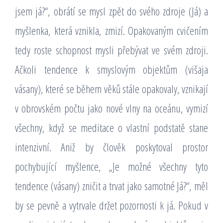
jsem já?“, obrátí se mysl zpět do svého zdroje (Já) a
myšlenka, která vznikla, zmizí. Opakovaným cvičením
tedy roste schopnost mysli přebývat ve svém zdroji.
Ačkoli tendence k smyslovým objektům (višaja
vásany), které se během věků stále opakovaly, vznikají
v obrovském počtu jako nové vlny na oceánu, vymizí
všechny, když se meditace o vlastní podstatě stane
intenzivní. Aniž by člověk poskytoval prostor
pochybující myšlence, „Je možné všechny tyto
tendence (vásany) zničit a trvat jako samotné Já?“, měl
by se pevně a vytrvale držet pozornosti k já. Pokud v