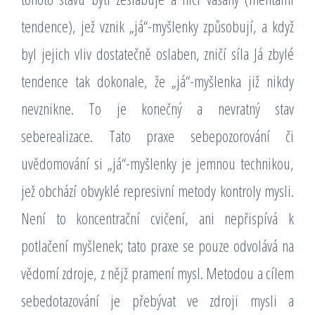
tendence), jež vznik „já“-myšlenky způsobují, a když
byl jejich vliv dostatečně oslaben, zničí síla Já zbylé
tendence tak dokonale, že „já“-myšlenka již nikdy
nevznikne. To je konečný a nevratný stav
seberealizace. Tato praxe sebepozorování či
uvědomování si „já“-myšlenky je jemnou technikou,
jež obchází obvyklé represivní metody kontroly mysli.
Není to koncentrační cvičení, ani nepřispívá k
potlačení myšlenek; tato praxe se pouze odvolává na
vědomí zdroje, z nějž pramení mysl. Metodou a cílem
sebedotazování je přebývat ve zdroji mysli a