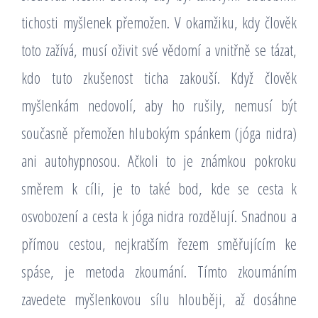
tichosti myšlenek přemožen. V okamžiku, kdy člověk
toto zažívá, musí oživit své vědomí a vnitřně se tázat,
kdo tuto zkušenost ticha zakouší. Když člověk
myšlenkám nedovolí, aby ho rušily, nemusí být
současně přemožen hlubokým spánkem (jóga nidra)
ani autohypnosou. Ačkoli to je známkou pokroku
směrem k cíli, je to také bod, kde se cesta k
osvobození a cesta k jóga nidra rozdělují. Snadnou a
přímou cestou, nejkratším řezem směřujícím ke
spáse, je metoda zkoumání. Tímto zkoumáním
zavedete myšlenkovou sílu hlouběji, až dosáhne