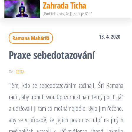
Zahrada Ticha
Přeskočit
„Buď tich a věz, že Já Jsem je Bůh“
na
obsah
13. 4. 2020
Ramana Maháriši
Praxe sebedotazování
Od
CESTA
Těm, kdo se sebedotazováním začínali, Šrí Ramana
radil, aby upnuli svou 0pozornost na niterný pocit „já“
a udržovali ji tam co možná nejdéle. Bylo jim řečeno,
aby se v případě, že jejich pozornost ulpí na jiných
myšlenkách, vraceli k „já“-myšlence, ihned, jakmile