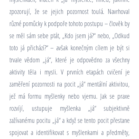
zpozorují, že se jejich pozornost toulá. Navrhoval
různé pomůcky k podpoře tohoto postupu – člověk by
se měl sám sebe ptát, „Kdo jsem já?“ nebo, „Odkud
toto já přichází?“ – avšak konečným cílem je být si
trvale vědom „já“, které je odpovědno za všechny
aktivity těla i mysli. V prvních etapách cvičení je
zaměření pozornosti na pocit „já“ mentální aktivitou,
jež má formu myšlenky nebo vjemu. Jak se praxe
rozvíjí, ustupuje myšlenka „já“ subjektivně
zažívanému pocitu „já“ a když se tento pocit přestane
spojovat a identifikovat s myšlenkami a předměty,