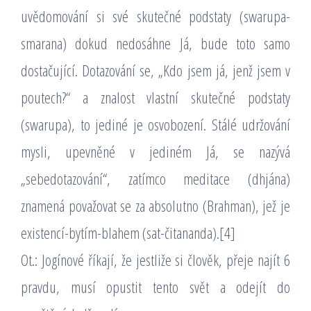
uvědomování si své skutečné podstaty (swarupa-
smarana) dokud nedosáhne Já, bude toto samo
dostačující. Dotazování se, „Kdo jsem já, jenž jsem v
poutech?“ a znalost vlastní skutečné podstaty
(swarupa), to jediné je osvobození. Stálé udržování
mysli, upevněné v jediném Já, se nazývá
„sebedotazování“, zatímco meditace (dhjána)
znamená považovat se za absolutno (Brahman), jež je
existencí-bytím-blahem (sat-čitananda).[4]
Ot.: Jogínové říkají, že jestliže si člověk, přeje najít 6
pravdu, musí opustit tento svět a odejít do