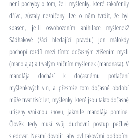
není pochyby o tom, že i myšlenky, které zakořenily
dříve, zůstaly nezničeny. Lze o něm tvrdit, že byl
spasen, je-li osvobozením anihilace myšlenek?
Sádhakové (žáci hledající pravdu) jen málokdy
pochopí rozdíl mezi tímto dočasným ztišením mysli
(manolaja) a trvalým zničním myšlenek (manonasa). V
manolája dochází k dočasnému potlačení
myšlenkových vln, a přestože toto dočasné období
může trvat tisíc let, myšlenky, které jsou takto dočasně
utišeny vzniknou znovu, jakmile manolája pomine.
Člověk tedy musí svůj duchovní postup pečlivě
sledovat. Nesmí dovolit, aby byl takovými obdobími