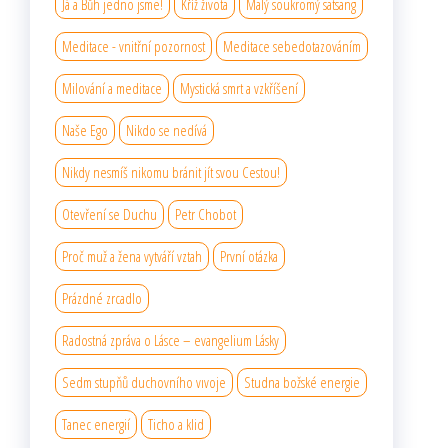
Já a Bůh jedno jsme!
Kříž života
Malý soukromý satsang
Meditace - vnitřní pozornost
Meditace sebedotazováním
Milování a meditace
Mystická smrt a vzkříšení
Naše Ego
Nikdo se nedívá
Nikdy nesmíš nikomu bránit jít svou Cestou!
Otevření se Duchu
Petr Chobot
Proč muž a žena vytváří vztah
První otázka
Prázdné zrcadlo
Radostná zpráva o Lásce – evangelium Lásky
Sedm stupňů duchovního vıvoje
Studna božské energie
Tanec energií
Ticho a klid