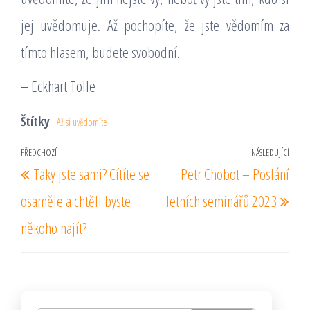
jej uvědomuje. Až pochopíte, že jste vědomím za
tímto hlasem, budete svobodní.
– Eckhart Tolle
Štítky
Až si uvědomíte
Navigace
PŘEDCHOZÍ
NÁSLEDUJÍCÍ
Předchozí
Násl
Taky jste sami? Cítíte se
Petr Chobot – Poslání
pro
příspěvek
pří
příspěvek
osaměle a chtěli byste
letních seminářů 2023
někoho najít?