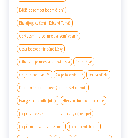
Bdělá pozornost bez myšlení
Bhaktijoga cvičení - Eduard Tomáš
Celý vesmír je ve mně „Já jsem“ vesmír
Cesta bezpodmínečné Lásky
Citlivost – jemnost a tvrdost – síla
Co je Jóga?
Co je to meditace???
Co je to osvícení?
Druhá otázka
Duchovní srdce – pevný bod našeho života
Evangelium podle Jidáše
Hledání duchovního srdce
Jak přestat ve vztahu muž – žena zbytečně trpět
Jak přijímáte svou smrtelnost?
Jak se zbavit strachu