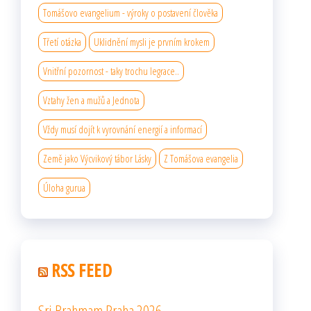
Tomášovo evangelium - výroky o postavení člověka
Třetí otázka
Uklidnění mysli je prvním krokem
Vnitřní pozornost - taky trochu legrace..
Vztahy žen a mužů a Jednota
Vždy musí dojít k vyrovnání energií a informací
Země jako Výcvikový tábor Lásky
Z Tomášova evangelia
Úloha gurua
RSS FEED
Sri Brahmam Praha 2026