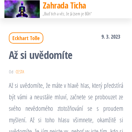
Zahrada Ticha
Přeskočit
„Buď tich a věz, že Já Jsem je Bůh“
na
obsah
9. 3. 2023
Eckhart Tolle
Až si uvědomíte
Od
CESTA
Až si uvědomíte, že máte v hlavě hlas, který předstírá
být vámi a neustále mluví, začnete se probouzet ze
svého nevědomého ztotožňování se s proudem
myšlení. Až si toho hlasu všimnete, okamžitě si
uvědomíte, že jím nejste vy, neboť vy jste tím, kdo si