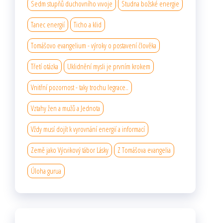
Sedm stupňů duchovního vıvoje
Studna božské energie
Tanec energií
Ticho a klid
Tomášovo evangelium - výroky o postavení člověka
Třetí otázka
Uklidnění mysli je prvním krokem
Vnitřní pozornost - taky trochu legrace..
Vztahy žen a mužů a Jednota
Vždy musí dojít k vyrovnání energií a informací
Země jako Výcvikový tábor Lásky
Z Tomášova evangelia
Úloha gurua