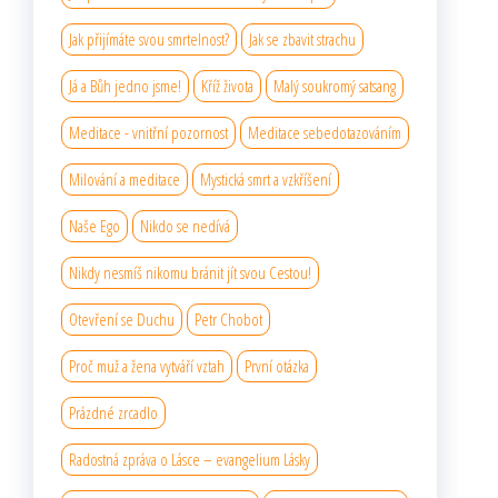
Jak přijímáte svou smrtelnost?
Jak se zbavit strachu
Já a Bůh jedno jsme!
Kříž života
Malý soukromý satsang
Meditace - vnitřní pozornost
Meditace sebedotazováním
Milování a meditace
Mystická smrt a vzkříšení
Naše Ego
Nikdo se nedívá
Nikdy nesmíš nikomu bránit jít svou Cestou!
Otevření se Duchu
Petr Chobot
Proč muž a žena vytváří vztah
První otázka
Prázdné zrcadlo
Radostná zpráva o Lásce – evangelium Lásky