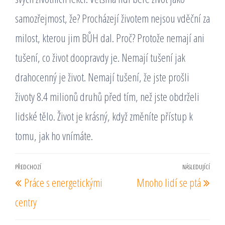
samozřejmost, že? Procházejí životem nejsou vděční za
milost, kterou jim BŮH dal. Proč? Protože nemají ani
tušení, co život doopravdy je. Nemají tušení jak
drahocenný je život. Nemají tušení, že jste prošli
životy 8.4 milionů druhů před tím, než jste obdrželi
lidské tělo. Život je krásný, když změníte přístup k
tomu, jak ho vnímáte.
Navigace
PŘEDCHOZÍ
NÁSLEDUJÍCÍ
Předchozí
Násl
Práce s energetickými
Mnoho lidí se ptá
pro
příspěvek
pří
příspěvek
centry