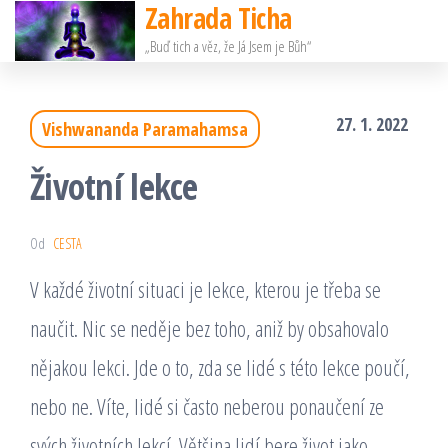
Zahrada Ticha
Přeskočit
„Buď tich a věz, že Já Jsem je Bůh“
na
obsah
27. 1. 2022
Vishwananda Paramahamsa
Životní lekce
Od
CESTA
V každé životní situaci je lekce, kterou je třeba se
naučit. Nic se neděje bez toho, aniž by obsahovalo
nějakou lekci. Jde o to, zda se lidé s této lekce poučí,
nebo ne. Víte, lidé si často neberou ponaučení ze
svých životních lekcí. Většina lidí bere život jako