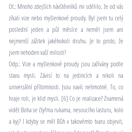
Ot.: Mnoho zdejších návštěvníků mi sdělilo, že od vás
zíkali vize nebo myšlenkové proudy. Byl jsem tu celý
poslední jeden a půl měsíce a neměl jsem ani
nejmenší zážitek jakéhokoli druhu. Je to proto, že
jsem nehoden vaší milosti?
Odp.: Vize a myšlenkové proudy jsou zažívány podle
stavu mysli. Závisí to na jedincích a nikoli na
univerzální přítomnosti. Jsou navíc nehmotné. To, co
hraje roli, je klid mysli. [6] Co je realizace? Znamená
vidět Boha se čtyřma rukama, nesoucího lasturu, kolo
a kyj? I kdyby se měl Bůh v takovémto tvaru objevit,