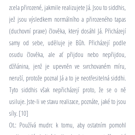
zcela přirozené, jakmile realizujete Já. Jsou to siddhis,
jež jsou výsledkem normálního a přirozeného tapas
(duchovní praxe) člověka, který dosáhl Já. Přicházejí
samy od sebe, uděluje je Bůh. Přicházejí podle
osudu člověka, ale ať přijdou nebo nepřijdou,
džňánina, jenž je upevněn ve svrchovaném míru,
neruší, protože poznal Já a to je neotřesitelná siddhi.
Tyto siddhis však nepřicházejí proto, že se o ně
usiluje. Jste-li ve stavu realizace, poznáte, jaké to jsou
síly. [10]
Ot.: Používá mudrc k tomu, aby ostatním pomohl