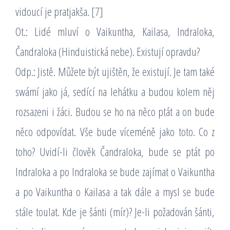
vidoucí je pratjakša. [7]
Ot.: Lidé mluví o Vaikuntha, Kailasa, Indraloka,
Čandraloka (Hinduistická nebe). Existují opravdu?
Odp.: Jistě. Můžete být ujištěn, že existují. Je tam také
swámí jako já, sedící na lehátku a budou kolem něj
rozsazeni i žáci. Budou se ho na něco ptát a on bude
něco odpovídat. Vše bude víceméně jako toto. Co z
toho? Uvidí-li člověk Čandraloka, bude se ptát po
Indraloka a po Indraloka se bude zajímat o Vaikuntha
a po Vaikuntha o Kailasa a tak dále a mysl se bude
stále toulat. Kde je šánti (mír)? Je-li požadován šánti,