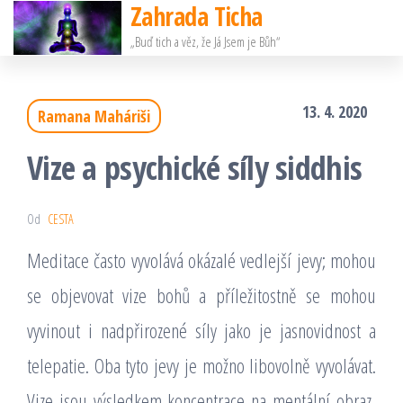
Zahrada Ticha
Přeskočit
„Buď tich a věz, že Já Jsem je Bůh“
na
obsah
13. 4. 2020
Ramana Maháriši
Vize a psychické síly siddhis
Od
CESTA
Meditace často vyvolává okázalé vedlejší jevy; mohou
se objevovat vize bohů a příležitostně se mohou
vyvinout i nadpřirozené síly jako je jasnovidnost a
telepatie. Oba tyto jevy je možno libovolně vyvolávat.
Vize jsou výsledkem koncentrace na mentální obraz,