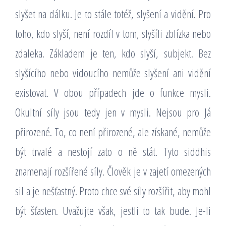
slyšet na dálku. Je to stále totéž, slyšení a vidění. Pro
toho, kdo slyší, není rozdíl v tom, slyšíli zblízka nebo
zdaleka. Základem je ten, kdo slyší, subjekt. Bez
slyšícího nebo vidoucího nemůže slyšení ani vidění
existovat. V obou případech jde o funkce mysli.
Okultní síly jsou tedy jen v mysli. Nejsou pro Já
přirozené. To, co není přirozené, ale získané, nemůže
být trvalé a nestojí zato o ně stát. Tyto siddhis
znamenají rozšířené síly. Člověk je v zajetí omezených
sil a je nešťastný. Proto chce své síly rozšířit, aby mohl
být šťasten. Uvažujte však, jestli to tak bude. Je-li