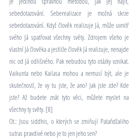
je jedinou správnou metodou, jak jej najít,
sebedotazování. Seberealizace je možná skrze
sebedotazování. Když člověk realizuje Já, může uvnitř
svého Já spatřovat všechny světy. Zdrojem všeho je
vlastní Já člověka a jestliže člověk Já realizuje, nenajde
nic od Já odlišného. Pak nebudou tyto otázky vznikat.
Vaikunta nebo Kailasa mohou a nemusí být, ale je
skutečností, že vy tu jste, že ano? Jak jste zde? Kde
jste? Až budete znát tyto věci, můžete myslet na
všechny ty světy. [8]
Ot.: Jsou siddhis, o kterých se zmiňují Pataňdžaliho
sutras pravdivé nebo je to jen jeho sen?