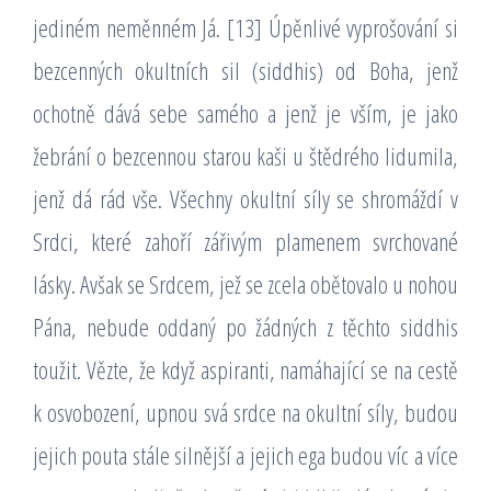
jediném neměnném Já. [13] Úpěnlivé vyprošování si
bezcenných okultních sil (siddhis) od Boha, jenž
ochotně dává sebe samého a jenž je vším, je jako
žebrání o bezcennou starou kaši u štědrého lidumila,
jenž dá rád vše. Všechny okultní síly se shromáždí v
Srdci, které zahoří zářivým plamenem svrchované
lásky. Avšak se Srdcem, jež se zcela obětovalo u nohou
Pána, nebude oddaný po žádných z těchto siddhis
toužit. Vězte, že když aspiranti, namáhající se na cestě
k osvobození, upnou svá srdce na okultní síly, budou
jejich pouta stále silnější a jejich ega budou víc a více