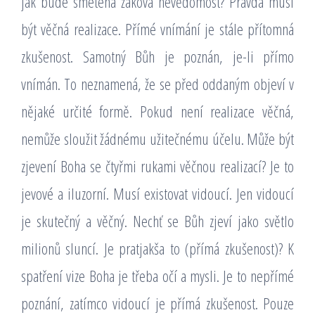
jak bude smetena žákova nevědomost? Pravda musí
být věčná realizace. Přímé vnímání je stále přítomná
zkušenost. Samotný Bůh je poznán, je-li přímo
vnímán. To neznamená, že se před oddaným objeví v
nějaké určité formě. Pokud není realizace věčná,
nemůže sloužit žádnému užitečnému účelu. Může být
zjevení Boha se čtyřmi rukami věčnou realizací? Je to
jevové a iluzorní. Musí existovat vidoucí. Jen vidoucí
je skutečný a věčný. Nechť se Bůh zjeví jako světlo
milionů sluncí. Je pratjakša to (přímá zkušenost)? K
spatření vize Boha je třeba očí a mysli. Je to nepřímé
poznání, zatímco vidoucí je přímá zkušenost. Pouze