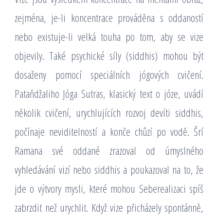
zejména, je-li koncentrace prováděna s oddaností
nebo existuje-li velká touha po tom, aby se vize
objevily. Také psychické síly (siddhis) mohou být
dosaženy pomocí speciálních jógových cvičení.
Pataňdžaliho Jóga Sutras, klasický text o józe, uvádí
několik cvičení, urychlujících rozvoj devíti siddhis,
počínaje neviditelností a konče chůzí po vodě. Šrí
Ramana své oddané zrazoval od úmyslného
vyhledávání vizí nebo siddhis a poukazoval na to, že
jde o výtvory mysli, které mohou Seberealizaci spíš
zabrzdit než urychlit. Když vize přicházely spontánně,