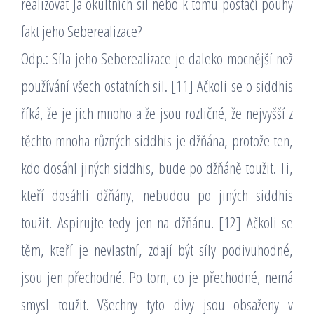
realizovat Já okultních sil nebo k tomu postačí pouhý
fakt jeho Seberealizace?
Odp.: Síla jeho Seberealizace je daleko mocnější než
používání všech ostatních sil. [11] Ačkoli se o siddhis
říká, že je jich mnoho a že jsou rozličné, že nejvyšší z
těchto mnoha různých siddhis je džňána, protože ten,
kdo dosáhl jiných siddhis, bude po džňáně toužit. Ti,
kteří dosáhli džňány, nebudou po jiných siddhis
toužit. Aspirujte tedy jen na džňánu. [12] Ačkoli se
těm, kteří je nevlastní, zdají být síly podivuhodné,
jsou jen přechodné. Po tom, co je přechodné, nemá
smysl toužit. Všechny tyto divy jsou obsaženy v