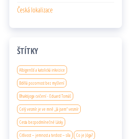
Česká lokalizace
ŠTÍTKY
Albigenští a katolická inkvizice
Bdělá pozornost bez myšlení
Bhaktijoga cvičení - Eduard Tomáš
Celý vesmír je ve mně „Já jsem“ vesmír
Cesta bezpodmínečné Lásky
Citlivost – jemnost a tvrdost – síla
Co je Jóga?