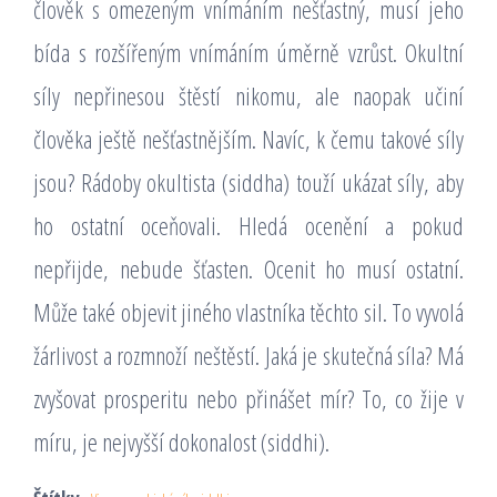
člověk s omezeným vnímáním nešťastný, musí jeho
bída s rozšířeným vnímáním úměrně vzrůst. Okultní
síly nepřinesou štěstí nikomu, ale naopak učiní
člověka ještě nešťastnějším. Navíc, k čemu takové síly
jsou? Rádoby okultista (siddha) touží ukázat síly, aby
ho ostatní oceňovali. Hledá ocenění a pokud
nepřijde, nebude šťasten. Ocenit ho musí ostatní.
Může také objevit jiného vlastníka těchto sil. To vyvolá
žárlivost a rozmnoží neštěstí. Jaká je skutečná síla? Má
zvyšovat prosperitu nebo přinášet mír? To, co žije v
míru, je nejvyšší dokonalost (siddhi).