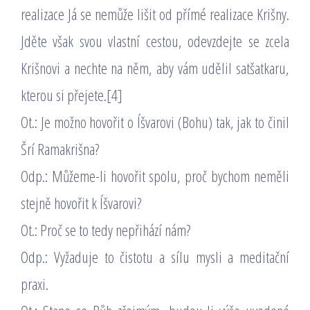
realizace Já se nemůže lišit od přímé realizace Krišny.
Jděte však svou vlastní cestou, odevzdejte se zcela
Krišnovi a nechte na něm, aby vám udělil satšatkaru,
kterou si přejete.[4]
Ot.: Je možno hovořit o Íšvarovi (Bohu) tak, jak to činil
Šrí Ramakrišna?
Odp.: Můžeme-li hovořit spolu, proč bychom neměli
stejně hovořit k Íšvarovi?
Ot.: Proč se to tedy nepřihází nám?
Odp.: Vyžaduje to čistotu a sílu mysli a meditační
praxi.