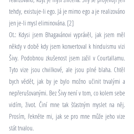
tehdy, existuje-li ego. Já je mimo ego a je realizováno
jen je-li mysl eliminována. [2]
Ot.: Kdysi jsem Bhagavánovi vyprávěl, jak jsem měl
někdy v době kdy jsem konvertoval k hinduismu vizi
Šivy. Podobnou zkušenost jsem zažil v Courtallamu.
Tyto vize jsou chvilkové, ale jsou plné blaha. Chtěl
bych vědět, jak by je bylo možno učinit trvalými a
nepřerušovanými. Bez Šivy není v tom, co kolem sebe
vidím, život. Činí mne tak šťastným myslet na něj.
Prosím, řekněte mi, jak se pro mne může jeho vize
stát trvalou.