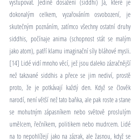
vystupovat. Jedině dosažení (siddhi) Já, které je
dokonalým celkem, vyzařováním osvobození, je
skutečným poznáním, zatímco všechny ostatní druhy
siddhis, počínaje anima (schopnost stát se malým
jako atom), patří klamu imaginační síly bláhové mysli.
[14] Lidé vidí mnoho věcí, jež jsou daleko zázračnější
než takzvané siddhis a přece se jim nediví, prostě
proto, že je potkávají každý den. Když se člověk
narodí, není větší než tato baňka, ale pak roste a stane
se mohutným zápasníkem nebo světově proslulým
umělcem, řečníkem, politikem nebo mudrcem. Lidé
na to nepohlížejí jako na zázrak, ale žasnou, když se