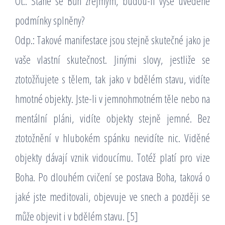
Ot.: Stane se Bůh zřejmým, budou-li výše uvedené
podmínky splněny?
Odp.: Takové manifestace jsou stejně skutečné jako je
vaše vlastní skutečnost. Jinými slovy, jestliže se
ztotožňujete s tělem, tak jako v bdělém stavu, vidíte
hmotné objekty. Jste-li v jemnohmotném těle nebo na
mentální pláni, vidíte objekty stejně jemné. Bez
ztotožnění v hlubokém spánku nevidíte nic. Viděné
objekty dávají vznik vidoucímu. Totéž platí pro vize
Boha. Po dlouhém cvičení se postava Boha, taková o
jaké jste meditovali, objevuje ve snech a později se
může objevit i v bdělém stavu. [5]