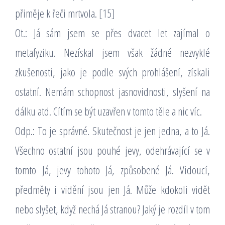
přiměje k řeči mrtvola. [15]
Ot.: Já sám jsem se přes dvacet let zajímal o
metafyziku. Nezískal jsem však žádné nezvyklé
zkušenosti, jako je podle svých prohlášení, získali
ostatní. Nemám schopnost jasnovidnosti, slyšení na
dálku atd. Cítím se být uzavřen v tomto těle a nic víc.
Odp.: To je správné. Skutečnost je jen jedna, a to Já.
Všechno ostatní jsou pouhé jevy, odehrávající se v
tomto Já, jevy tohoto Já, způsobené Já. Vidoucí,
předměty i vidění jsou jen Já. Může kdokoli vidět
nebo slyšet, když nechá Já stranou? Jaký je rozdíl v tom