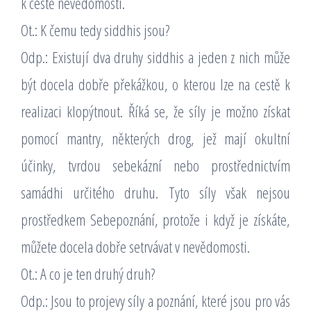
k cestě nevědomosti.
Ot.: K čemu tedy siddhis jsou?
Odp.: Existují dva druhy siddhis a jeden z nich může
být docela dobře překážkou, o kterou lze na cestě k
realizaci klopýtnout. Říká se, že síly je možno získat
pomocí mantry, některých drog, jež mají okultní
účinky, tvrdou sebekázní nebo prostřednictvím
samádhi určitého druhu. Tyto síly však nejsou
prostředkem Sebepoznání, protože i když je získáte,
můžete docela dobře setrvávat v nevědomosti.
Ot.: A co je ten druhý druh?
Odp.: Jsou to projevy síly a poznání, které jsou pro vás