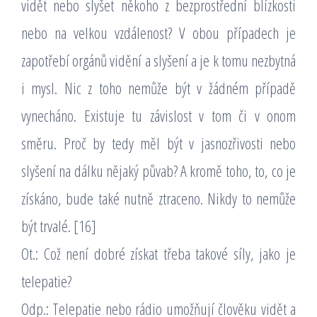
vidět nebo slyšet někoho z bezprostřední blízkosti
nebo na velkou vzdálenost? V obou případech je
zapotřebí orgánů vidění a slyšení a je k tomu nezbytná
i mysl. Nic z toho nemůže být v žádném případě
vynecháno. Existuje tu závislost v tom či v onom
směru. Proč by tedy měl být v jasnozřivosti nebo
slyšení na dálku nějaký půvab? A kromě toho, to, co je
získáno, bude také nutně ztraceno. Nikdy to nemůže
být trvalé. [16]
Ot.: Což není dobré získat třeba takové síly, jako je
telepatie?
Odp.: Telepatie nebo rádio umožňují člověku vidět a