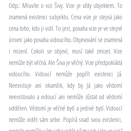
Odp.: Mluvíte o vizi Šivy. Vize je vždy objektem. To
znamená existenci subjektu. Cena vize je stejná jako
cena toho, kdo ji vidí. To jest, povaha vize je ve stejné
úrovni jako povaha vidoucího. Objevování se znamená
i mizení. Cokoli se objeví, musí také zmizet. Vize
nemůže být věčná. Ale Šiva je věčný. Vize předpokládá
vidoucího. Vidoucí nemůže popřít existenci Já.
Neexistuje ani okamžik, kdy by Já jako vědomí
neexistovalo a vidoucí ani nemůže zůstat od vědomí
oddělen. Vědomí je věčné bytí a jediné bytí. Vidoucí
nemůže vidět sám sebe. Popírá snad svou existenci,
protože nemůže sám sebe vidět očima tak jako ve vizi?