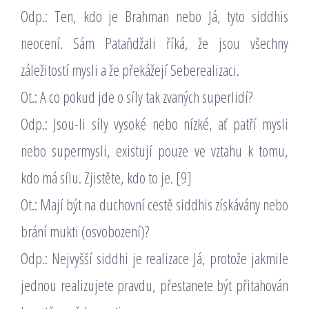
Odp.: Ten, kdo je Brahman nebo Já, tyto siddhis
neocení. Sám Pataňdžali říká, že jsou všechny
záležitostí mysli a že překážejí Seberealizaci.
Ot.: A co pokud jde o síly tak zvaných superlidí?
Odp.: Jsou-li síly vysoké nebo nízké, ať patří mysli
nebo supermysli, existují pouze ve vztahu k tomu,
kdo má sílu. Zjistěte, kdo to je. [9]
Ot.: Mají být na duchovní cestě siddhis získávány nebo
brání mukti (osvobození)?
Odp.: Nejvyšší siddhi je realizace Já, protože jakmile
jednou realizujete pravdu, přestanete být přitahován