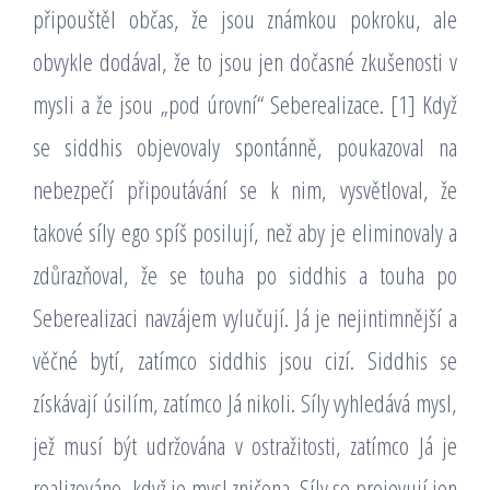
připouštěl občas, že jsou známkou pokroku, ale
obvykle dodával, že to jsou jen dočasné zkušenosti v
mysli a že jsou „pod úrovní“ Seberealizace. [1] Když
se siddhis objevovaly spontánně, poukazoval na
nebezpečí připoutávání se k nim, vysvětloval, že
takové síly ego spíš posilují, než aby je eliminovaly a
zdůrazňoval, že se touha po siddhis a touha po
Seberealizaci navzájem vylučují. Já je nejintimnější a
věčné bytí, zatímco siddhis jsou cizí. Siddhis se
získávají úsilím, zatímco Já nikoli. Síly vyhledává mysl,
jež musí být udržována v ostražitosti, zatímco Já je
realizováno, když je mysl zničena. Síly se projevují jen