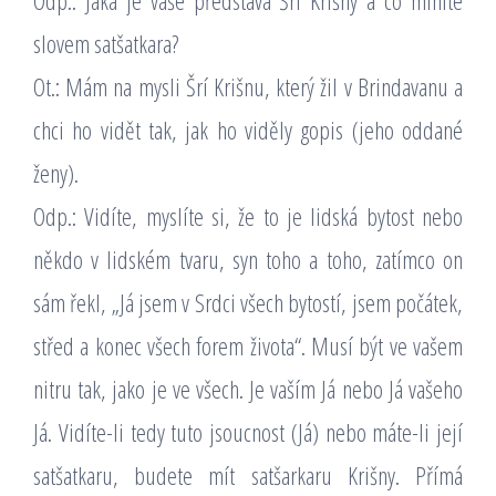
Odp.: Jaká je vaše představa Šrí Krišny a co míníte
slovem satšatkara?
Ot.: Mám na mysli Šrí Krišnu, který žil v Brindavanu a
chci ho vidět tak, jak ho viděly gopis (jeho oddané
ženy).
Odp.: Vidíte, myslíte si, že to je lidská bytost nebo
někdo v lidském tvaru, syn toho a toho, zatímco on
sám řekl, „Já jsem v Srdci všech bytostí, jsem počátek,
střed a konec všech forem života“. Musí být ve vašem
nitru tak, jako je ve všech. Je vaším Já nebo Já vašeho
Já. Vidíte-li tedy tuto jsoucnost (Já) nebo máte-li její
satšatkaru, budete mít satšarkaru Krišny. Přímá