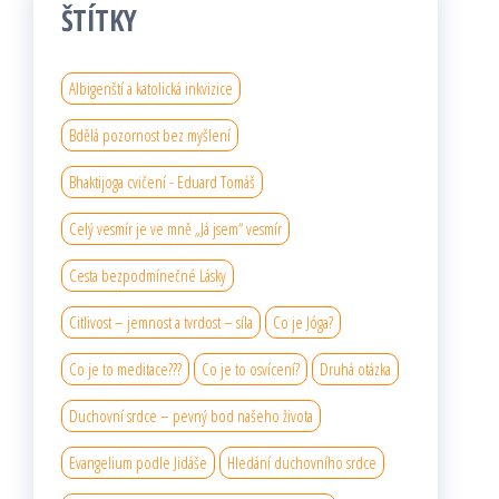
ŠTÍTKY
Albigenští a katolická inkvizice
Bdělá pozornost bez myšlení
Bhaktijoga cvičení - Eduard Tomáš
Celý vesmír je ve mně „Já jsem“ vesmír
Cesta bezpodmínečné Lásky
Citlivost – jemnost a tvrdost – síla
Co je Jóga?
Co je to meditace???
Co je to osvícení?
Druhá otázka
Duchovní srdce – pevný bod našeho života
Evangelium podle Jidáše
Hledání duchovního srdce