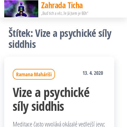
Zahrada Ticha
Přeskočit
„Buď tich a věz, že Já Jsem je Bůh“
na
obsah
Štítek:
Vize a psychické síly
siddhis
13. 4. 2020
Ramana Maháriši
Vize a psychické
síly siddhis
Meditace často vyvolává okázalé vedlejší jevy;