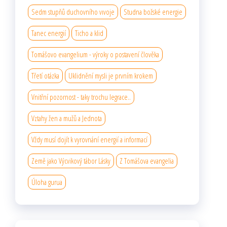
Sedm stupňů duchovního vıvoje
Studna božské energie
Tanec energií
Ticho a klid
Tomášovo evangelium - výroky o postavení člověka
Třetí otázka
Uklidnění mysli je prvním krokem
Vnitřní pozornost - taky trochu legrace..
Vztahy žen a mužů a Jednota
Vždy musí dojít k vyrovnání energií a informací
Země jako Výcvikový tábor Lásky
Z Tomášova evangelia
Úloha gurua