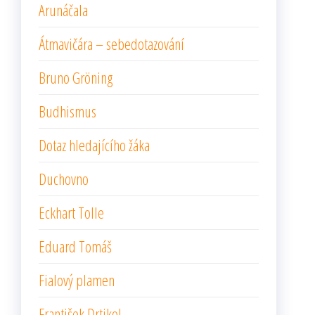
Arunáčala
Átmavičára – sebedotazování
Bruno Gröning
Budhismus
Dotaz hledajícího žáka
Duchovno
Eckhart Tolle
Eduard Tomáš
Fialový plamen
František Drtikol