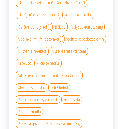
Jak přestat ve vztahu muž – žena zbytečně trpět
Jak přijímáte svou smrtelnost?
Jak se zbavit strachu
Já a Bůh jedno jsme!
Kříž života
Malý soukromý satsang
Meditace - vnitřní pozornost
Meditace sebedotazováním
Milování a meditace
Mystická smrt a vzkříšení
Naše Ego
Nikdo se nedívá
Nikdy nesmíš nikomu bránit jít svou Cestou!
Otevření se Duchu
Petr Chobot
Proč muž a žena vytváří vztah
První otázka
Prázdné zrcadlo
Radostná zpráva o Lásce – evangelium Lásky