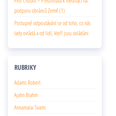
Petr Chobot – Předmluva k meditaci na
podporu obránců Země (1)
Postupné odpoutávání se od toho, co nás
tady ovládá a od lidí, kteří jsou ovládáni
RUBRIKY
Adams Robert
Ajahn Brahm
Annamalai Svami