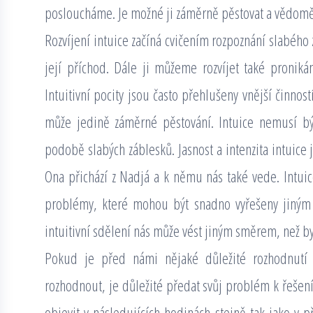
posloucháme. Je možné ji záměrně pěstovat a vědomě 
Rozvíjení intuice začíná cvičením rozpoznání slabého 
její příchod. Dále ji můžeme rozvíjet také pronik
Intuitivní pocity jsou často přehlušeny vnější činnos
může jedině záměrné pěstování. Intuice nemusí být
podobě slabých záblesků. Jasnost a intenzita intuic
Ona přichází z Nadjá a k němu nás také vede. Intuic
problémy, které mohou být snadno vyřešeny jiným
intuitivní sdělení nás může vést jiným směrem, než by
Pokud je před námi nějaké důležité rozhodnut
rozhodnout, je důležité předat svůj problém k řeše
objevit v následujících hodinách stejně tak jako v př