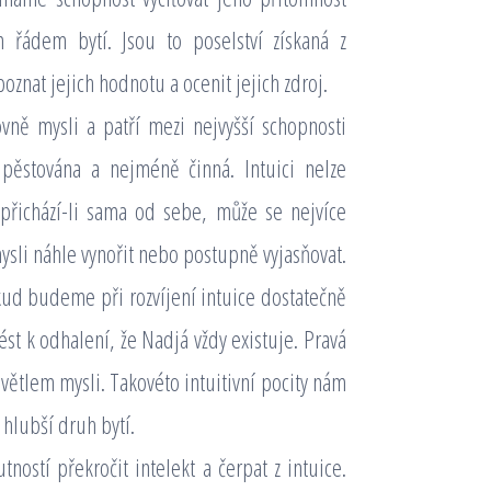
m řádem bytí. Jsou to poselství získaná z
nat jejich hodnotu a ocenit jejich zdroj.
vně mysli a patří mezi nejvyšší schopnosti
 pěstována a nejméně činná. Intuici nelze
 přichází-li sama od sebe, může se nejvíce
ysli náhle vynořit nebo postupně vyjasňovat.
Pokud budeme při rozvíjení intuice dostatečně
vést k odhalení, že Nadjá vždy existuje. Pravá
větlem mysli. Takovéto intuitivní pocity nám
hlubší druh bytí.
ností překročit intelekt a čerpat z intuice.