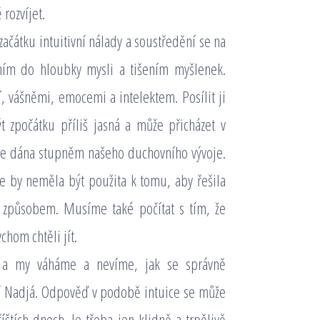
rozvíjet.
začátku intuitivní nálady a soustředění se na
áním do hloubky mysli a tišením myšlenek.
tí, vášněmi, emocemi a intelektem. Posílit ji
 zpočátku příliš jasná a může přicházet v
e je dána stupněm našeho duchovního vývoje.
e by neměla být použita k tomu, aby řešila
 způsobem. Musíme také počítat s tím, že
chom chtěli jít.
í a my váháme a nevíme, jak se správně
ní Nadjá. Odpověď v podobě intuice se může
íštích dnech. Je třeba jen klidně a trpělivě