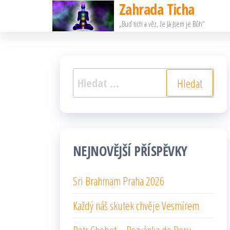
Zahrada Ticha
Přeskočit
„Buď tich a věz, že Já Jsem je Bůh“
na
obsah
Vyhledávání
NEJNOVĚJŠÍ PŘÍSPĚVKY
Sri Brahmam Praha 2026
Každý náš skutek chvěje Vesmírem