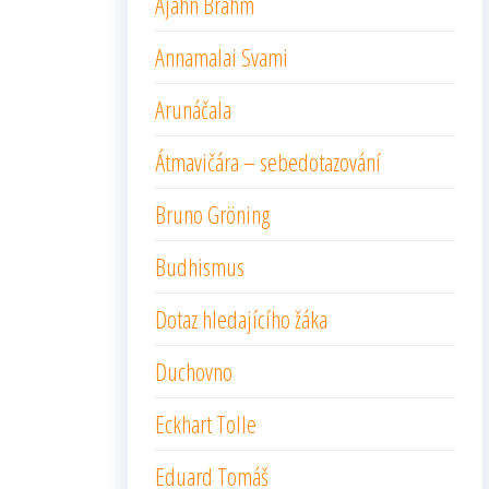
Ajahn Brahm
Annamalai Svami
Arunáčala
Átmavičára – sebedotazování
Bruno Gröning
Budhismus
Dotaz hledajícího žáka
Duchovno
Eckhart Tolle
Eduard Tomáš