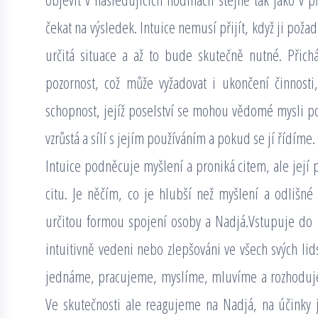
čekat na výsledek. Intuice nemusí přijít, když ji poža
určitá situace a až to bude skutečně nutné. Přichá
pozornost, což může vyžadovat i ukončení činnosti
schopnost, jejíž poselství se mohou vědomé mysli po
vzrůstá a sílí s jejím používáním a pokud se jí řídíme.
Intuice podněcuje myšlení a proniká citem, ale její 
citu. Je něčím, co je hlubší než myšlení a odlišné
určitou formou spojení osoby a Nadjá.Vstupuje do
intuitivně vedeni nebo zlepšováni ve všech svých lid
jednáme, pracujeme, myslíme, mluvíme a rozhoduje
Ve skutečnosti ale reagujeme na Nadjá, na účinky