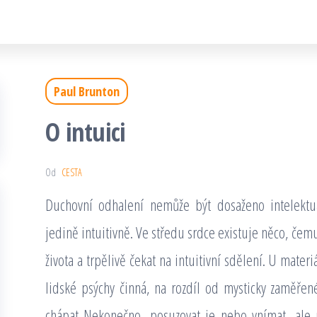
Paul Brunton
O intuici
Od
CESTA
Duchovní odhalení nemůže být dosaženo intelektuá
jedině intuitivně. Ve středu srdce existuje něco, č
života a trpělivě čekat na intuitivní sdělení. U mater
lidské psýchy činná, na rozdíl od mysticky zaměře
chápat Nekonečno, posuzovat je nebo vnímat, ale 