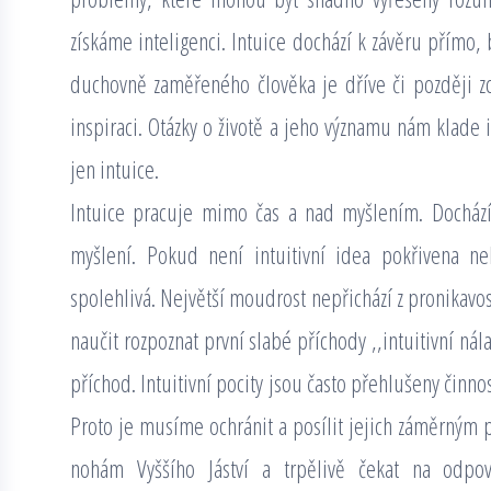
získáme inteligenci. Intuice dochází k závěru přímo,
duchovně zaměřeného člověka je dříve či později zc
inspiraci. Otázky o životě a jeho významu nám klade
jen intuice.
Intuice pracuje mimo čas a nad myšlením. Dochází
myšlení. Pokud není intuitivní idea pokřivena n
spolehlivá. Největší moudrost nepřichází z pronikavos
naučit rozpoznat první slabé příchody ,,intuitivní ná
příchod. Intuitivní pocity jsou často přehlušeny činn
Proto je musíme ochránit a posílit jejich záměrným
nohám Vyššího Jáství a trpělivě čekat na odpov