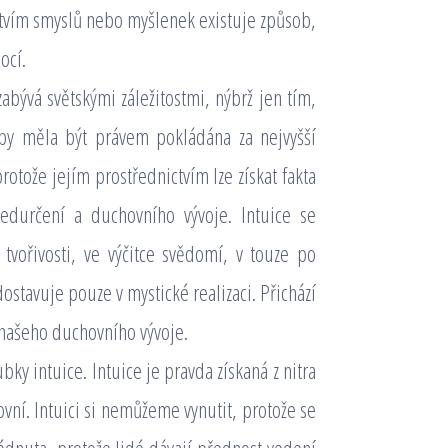
tvím smyslů nebo myšlenek existuje způsob,
ocí.
zabývá světskými záležitostmi, nýbrž jen tím,
by měla být právem pokládána za nejvyšší
rotože jejím prostřednictvím lze získat fakta
předurčení a duchovního vývoje. Intuice se
 tvořivosti, ve výčitce svědomí, v touze po
stavuje pouze v mystické realizaci. Přichází
 našeho duchovního vývoje.
ky intuice. Intuice je pravda získaná z nitra
ovní. Intuici si nemůžeme vynutit, protože se