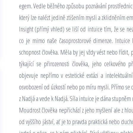
egem. Vedle běžného způsobu poznávání prostřednic
který lze nalézt jedině ztišením mysli a zklidněním em
Insight (přímý vhled) se liší od intuice tím, že se ne
co je mimo naše časoprostorové dimenze. Intuice 
schopnost člověka. Měla by jej vždy vést nebo řídit, p
týkající se přirozenosti člověka, jeho celkového 
objevuje nepřímo v estetické extázi a intelektuální
osvobození od úzkostí nebo po míru mysli. Přímo se do
z Nadjá a vede k Nadjá. Síla intuice je dána stupněm
Moudrost člověka nepřichází z jeho myšlení ale z hloub
od vyššího jáství, ať je to pravda praktická nebo duch