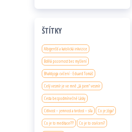
ŠTÍTKY
Albigenští a katolická inkvizice
Bdělá pozornost bez myšlení
Bhaktijoga cvičení - Eduard Tomáš
Celý vesmír je ve mně „Já jsem“ vesmír
Cesta bezpodmínečné Lásky
Citlivost – jemnost a tvrdost – síla
Co je Jóga?
Co je to meditace???
Co je to osvícení?