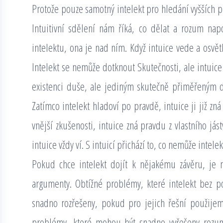
Protože pouze samotný intelekt pro hledání vyšších pr
Intuitivní sdělení nám říká, co dělat a rozum napov
intelektu, ona je nad ním. Když intuice vede a osvětl
Intelekt se nemůže dotknout Skutečnosti, ale intuic
existenci duše, ale jediným skutečně přiměřeným dů
Zatímco intelekt hladoví po pravdě, intuice ji již zná
vnější zkušenosti, intuice zná pravdu z vlastního jást
intuice vždy ví. S intuicí přichází to, co nemůže intelekt
Pokud chce intelekt dojít k nějakému závěru, je 
argumenty. Obtížné problémy, které intelekt bez 
snadno rozřešeny, pokud pro jejich řešní použijem
problémy, které mohou být snadno vyřešeny rozum