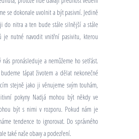
édnuta, protože lidé dávají přednost vedení
me se dokonale uvolnit a být pasivní. Jedině
 do nitra a ten bude stále silnější a stále
tů je nutné navodit vnitřní pasivitu, kterou
rý nás pronásleduje a nemůžeme ho setřást.
budeme tápat životem a dělat nekonečné
icím stejně jako ji věnujeme svým touhám,
uitivní pokyny Nadjá mohou být někdy ve
mohou být s nimi v rozporu. Pokud nám je
 máme tendence to ignorovat. Do správného
 ale také naše obavy a podezření.