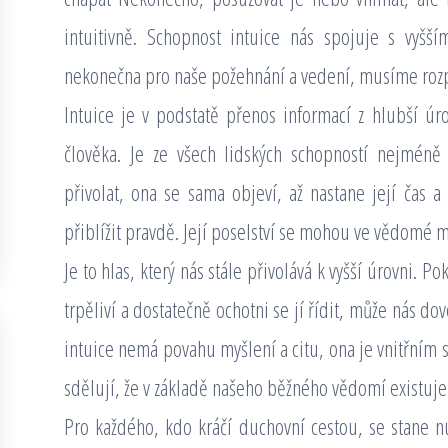
intuitivně. Schopnost intuice nás spojuje s vyšší
nekonečna pro naše požehnání a vedení, musíme rozpoz
Intuice je v podstatě přenos informací z hlubší úro
člověka. Je ze všech lidských schopností nejméně
přivolat, ona se sama objeví, až nastane její čas a
přiblížit pravdě. Její poselství se mohou ve vědomé m
Je to hlas, který nás stále přivolává k vyšší úrovni. 
trpěliví a dostatečně ochotni se jí řídit, může nás do
intuice nemá povahu myšlení a citu, ona je vnitřním s
sdělují, že v základě našeho běžného vědomí existuje 
Pro každého, kdo kráčí duchovní cestou, se stane nut