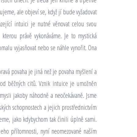
dujeme, ale objeví se, když jí bude vyžadovat
zející intuici je nutné věnovat celou svou
, kterou právě vykonáváme. Je to mystická
malu vyjasňovat nebo se náhle vynořit. Ona
pravá povaha je jiná než je povaha myšlení a
 od běžných citů. Vznik intuice je umožněn
 mysli jakoby náhodně a neočekávaně. Jsme
ských schopnostech a jejich prostřednictvím
me, jako kdybychom tak činili úplně sami.
 jeho přítomnosti, nyní neomezované naším