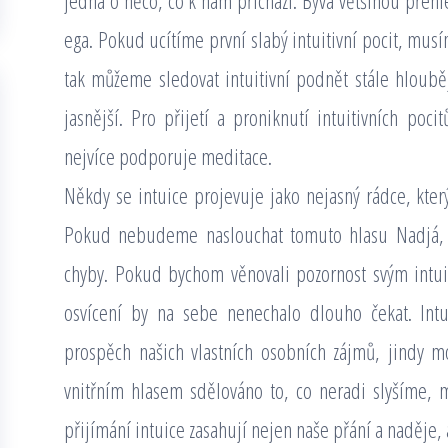
jedná o něco, co k nám přichází. Bývá většinou přehl
ega. Pokud ucítíme první slabý intuitivní pocit, musí
tak můžeme sledovat intuitivní podnět stále hlouběji
jasnější. Pro přijetí a proniknutí intuitivních poci
nejvíce podporuje meditace.
Někdy se intuice projevuje jako nejasný rádce, kte
Pokud nebudeme naslouchat tomuto hlasu Nadjá, 
chyby. Pokud bychom věnovali pozornost svým intu
osvícení by na sebe nenechalo dlouho čekat. Int
prospěch našich vlastních osobních zájmů, jindy 
vnitřním hlasem sdělováno to, co neradi slyšíme,
přijímání intuice zasahují nejen naše přání a naděje,