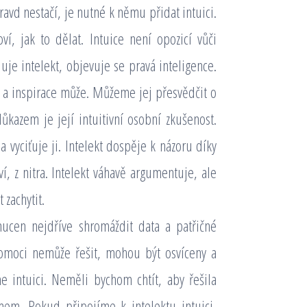
avd nestačí, je nutné k němu přidat intuici.
í, jak to dělat. Intuice není opozicí vůči
uje intelekt, objevuje se pravá inteligence.
e a inspirace může. Můžeme jej přesvědčit o
kazem je její intuitivní osobní zkušenost.
 a vyciťuje ji. Intelekt dospěje k názoru díky
ví, z nitra. Intelekt váhavě argumentuje, ale
 zachytit.
nucen nejdříve shromáždit data a patřičné
pomoci nemůže řešit, mohou být osvíceny a
e intuici. Neměli bychom chtít, aby řešila
em. Pokud připojíme k intelektu intuici,