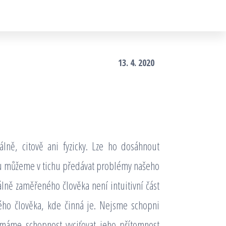
13. 4. 2020
lně, citově ani fyzicky. Lze ho dosáhnout
emu můžeme v tichu předávat problémy našeho
iálně zaměřeného člověka není intuitivní část
ného člověka, kde činná je. Nejsme schopni
máme schopnost vyciťovat jeho přítomnost