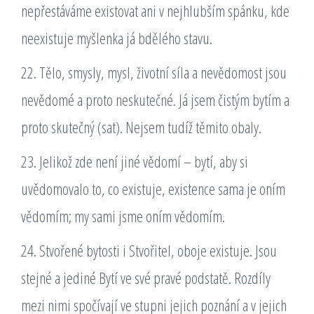
nepřestáváme existovat ani v nejhlubším spánku, kde
neexistuje myšlenka já bdělého stavu.
22. Tělo, smysly, mysl, životní síla a nevědomost jsou
nevědomé a proto neskutečné. Já jsem čistým bytím a
proto skutečný (sat). Nejsem tudíž těmito obaly.
23. Jelikož zde není jiné vědomí – bytí, aby si
uvědomovalo to, co existuje, existence sama je oním
vědomím; my sami jsme oním vědomím.
24. Stvořené bytosti i Stvořitel, oboje existuje. Jsou
stejné a jediné Bytí ve své pravé podstatě. Rozdíly
mezi nimi spočívají ve stupni jejich poznání a v jejich