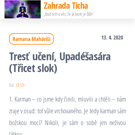
Zahrada Ticha
Přeskočit
„Buď tich a věz, že Já Jsem je Bůh“
na
obsah
13. 4. 2020
Ramana Maháriši
Tresť učení, Upadéšasára
(Třicet slok)
Od
CESTA
1. Karman – co jsme kdy činili, mluvili a chtěli – nám
zraje v osud: toť vůle vrchovaného. Je tedy karman sám
božskou mocí? Nikoli, je sám o sobě jen neživou
látkou.