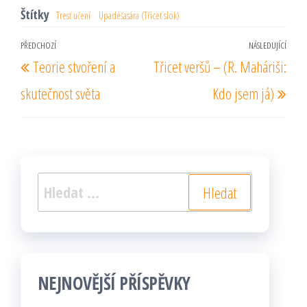
Štítky
Tresť učení
Upadéšasára (Třicet slok)
Navigace
PŘEDCHOZÍ
NÁSLEDUJÍCÍ
Předchozí
Násl
Teorie stvoření a
Třicet veršů – (R. Maháriši:
pro
příspěvek
pří
příspěvek
skutečnost světa
Kdo jsem já)
Vyhledávání
NEJNOVĚJŠÍ PŘÍSPĚVKY