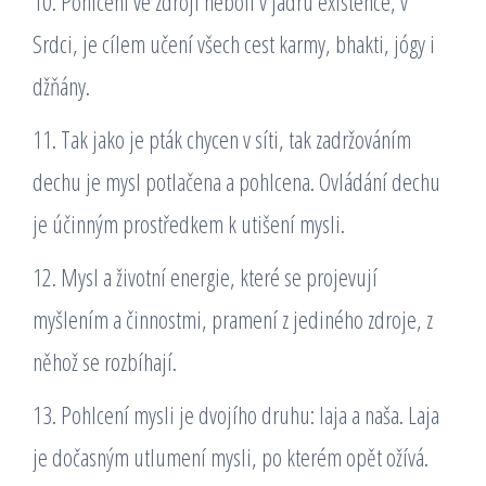
10. Pohlcení ve zdroji neboli v jádru existence, v
Srdci, je cílem učení všech cest karmy, bhakti, jógy i
džňány.
11. Tak jako je pták chycen v síti, tak zadržováním
dechu je mysl potlačena a pohlcena. Ovládání dechu
je účinným prostředkem k utišení mysli.
12. Mysl a životní energie, které se projevují
myšlením a činnostmi, pramení z jediného zdroje, z
něhož se rozbíhají.
13. Pohlcení mysli je dvojího druhu: laja a naša. Laja
je dočasným utlumení mysli, po kterém opět ožívá.