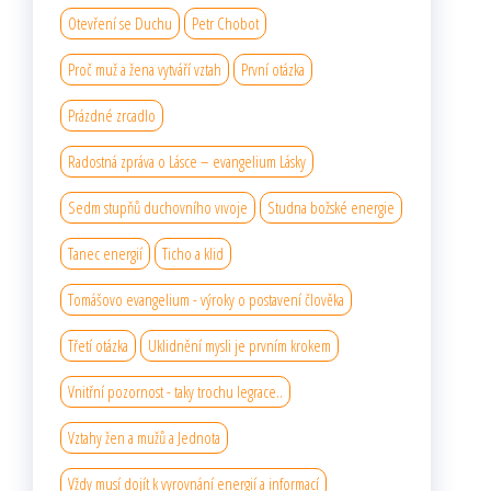
Otevření se Duchu
Petr Chobot
Proč muž a žena vytváří vztah
První otázka
Prázdné zrcadlo
Radostná zpráva o Lásce – evangelium Lásky
Sedm stupňů duchovního vıvoje
Studna božské energie
Tanec energií
Ticho a klid
Tomášovo evangelium - výroky o postavení člověka
Třetí otázka
Uklidnění mysli je prvním krokem
Vnitřní pozornost - taky trochu legrace..
Vztahy žen a mužů a Jednota
Vždy musí dojít k vyrovnání energií a informací