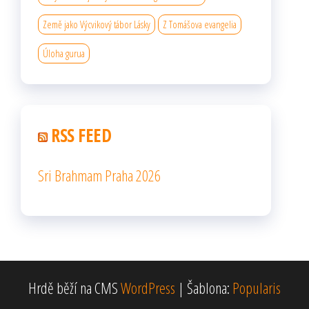
Země jako Výcvikový tábor Lásky
Z Tomášova evangelia
Úloha gurua
RSS FEED
Sri Brahmam Praha 2026
Hrdě běží na CMS
WordPress
|
Šablona:
Popularis