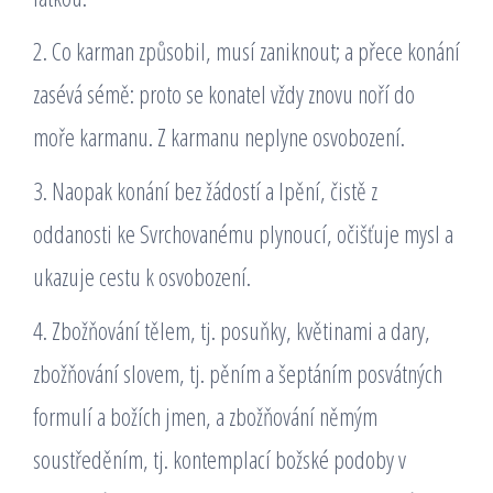
2. Co karman způsobil, musí zaniknout; a přece konání
zasévá sémě: proto se konatel vždy znovu noří do
moře karmanu. Z karmanu neplyne osvobození.
3. Naopak konání bez žádostí a lpění, čistě z
oddanosti ke Svrchovanému plynoucí, očišťuje mysl a
ukazuje cestu k osvobození.
4. Zbožňování tělem, tj. posuňky, květinami a dary,
zbožňování slovem, tj. pěním a šeptáním posvátných
formulí a božích jmen, a zbožňování němým
soustředěním, tj. kontemplací božské podoby v