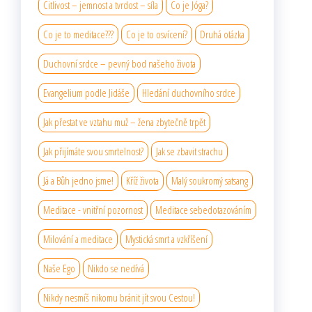
Citlivost – jemnost a tvrdost – síla
Co je Jóga?
Co je to meditace???
Co je to osvícení?
Druhá otázka
Duchovní srdce – pevný bod našeho života
Evangelium podle Jidáše
Hledání duchovního srdce
Jak přestat ve vztahu muž – žena zbytečně trpět
Jak přijímáte svou smrtelnost?
Jak se zbavit strachu
Já a Bůh jedno jsme!
Kříž života
Malý soukromý satsang
Meditace - vnitřní pozornost
Meditace sebedotazováním
Milování a meditace
Mystická smrt a vzkříšení
Naše Ego
Nikdo se nedívá
Nikdy nesmíš nikomu bránit jít svou Cestou!