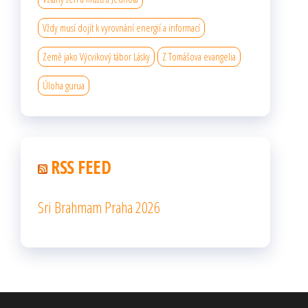
Vždy musí dojít k vyrovnání energií a informací
Země jako Výcvikový tábor Lásky
Z Tomášova evangelia
Úloha gurua
RSS FEED
Sri Brahmam Praha 2026