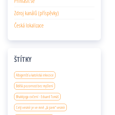
Přihlásit se
Zdroj kanálů (příspěvky)
Česká lokalizace
ŠTÍTKY
Albigenští a katolická inkvizice
Bdělá pozornost bez myšlení
Bhaktijoga cvičení - Eduard Tomáš
Celý vesmír je ve mně „Já jsem“ vesmír