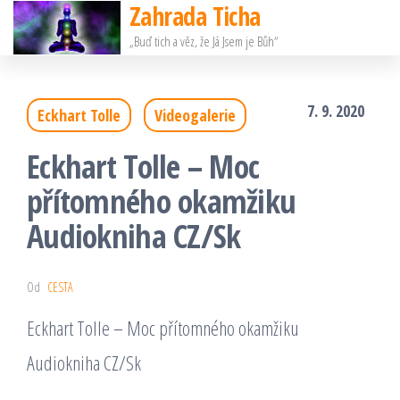
Zahrada Ticha
Přeskočit
„Buď tich a věz, že Já Jsem je Bůh“
na
obsah
7. 9. 2020
Eckhart Tolle
Videogalerie
Eckhart Tolle – Moc
přítomného okamžiku
Audiokniha CZ/Sk
Od
CESTA
Eckhart Tolle – Moc přítomného okamžiku
Audiokniha CZ/Sk