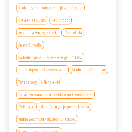
Nikdy nesmíš nikomu bránit jít svou Cestou!
Otevření se Duchu
Petr Chobot
Proč muž a žena vytváří vztah
První otázka
Prázdné zrcadlo
Radostná zpráva o Lásce – evangelium Lásky
Sedm stupňů duchovního vıvoje
Studna božské energie
Tanec energií
Ticho a klid
Tomášovo evangelium - výroky o postavení člověka
Třetí otázka
Uklidnění mysli je prvním krokem
Vnitřní pozornost - taky trochu legrace..
Vztahy žen a mužů a Jednota