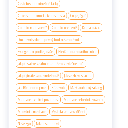
Cesta bezpodmínečné Lásky
Citlivost – jemnost a tvrdost – síla
Co je Jóga?
Co je to meditace???
Co je to osvícení?
Druhá otázka
Duchovní srdce – pevný bod našeho života
Evangelium podle Jidáše
Hledání duchovního srdce
Jak přestat ve vztahu muž – žena zbytečně trpět
Jak přijímáte svou smrtelnost?
Jak se zbavit strachu
Já a Bůh jedno jsme!
Kříž života
Malý soukromý satsang
Meditace - vnitřní pozornost
Meditace sebedotazováním
Milování a meditace
Mystická smrt a vzkříšení
Naše Ego
Nikdo se nedívá