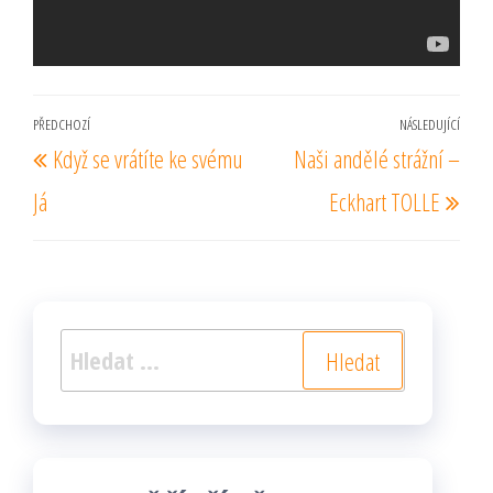
Navigace
PŘEDCHOZÍ
NÁSLEDUJÍCÍ
Předchozí
Násl
Když se vrátíte ke svému
Naši andělé strážní –
pro
příspěvek
pří
příspěvek
Já
Eckhart TOLLE
Vyhledávání