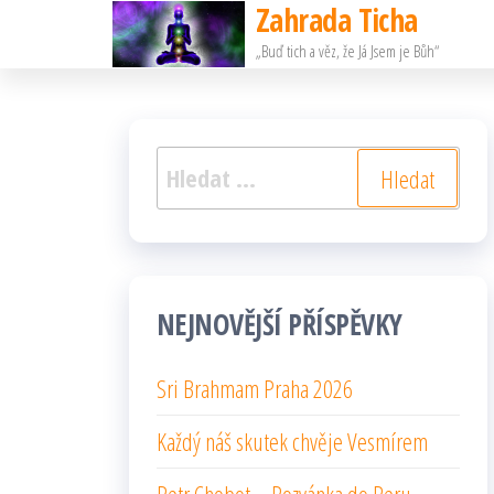
Zahrada Ticha
Přeskočit
„Buď tich a věz, že Já Jsem je Bůh“
na
obsah
Vyhledávání
NEJNOVĚJŠÍ PŘÍSPĚVKY
Sri Brahmam Praha 2026
Každý náš skutek chvěje Vesmírem