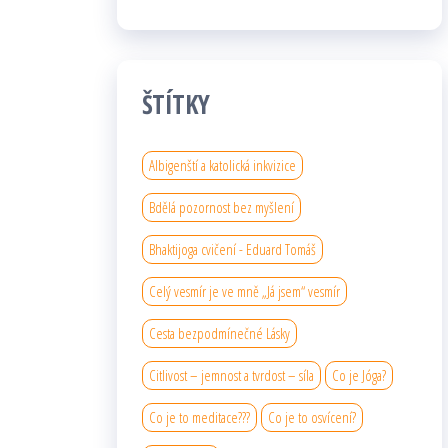
ŠTÍTKY
Albigenští a katolická inkvizice
Bdělá pozornost bez myšlení
Bhaktijoga cvičení - Eduard Tomáš
Celý vesmír je ve mně „Já jsem“ vesmír
Cesta bezpodmínečné Lásky
Citlivost – jemnost a tvrdost – síla
Co je Jóga?
Co je to meditace???
Co je to osvícení?