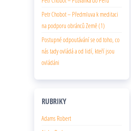
Petr Chobot – Pozvánka do Peru
Petr Chobot – Předmluva k meditaci
na podporu obránců Země (1)
Postupné odpoutávání se od toho, co
nás tady ovládá a od lidí, kteří jsou
ovládáni
RUBRIKY
Adams Robert