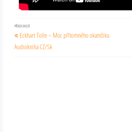
Navigace
PŘEDCHOZÍ
Předchozí
Eckhart Tolle – Moc přítomného okamžiku
pro
příspěvek
příspěvek
Audiokniha CZ/Sk