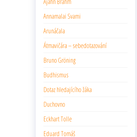
Ajahn Brahm
Annamalai Svami
Arunáčala
Átmavičára – sebedotazování
Bruno Gröning
Budhismus
Dotaz hledajícího žáka
Duchovno
Eckhart Tolle
Eduard Tomáš