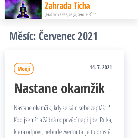
Zahrada Ticha
Přeskočit
„Buď tich a věz, že Já Jsem je Bůh“
na
obsah
Měsíc:
Červenec 2021
14. 7. 2021
Mooji
Nastane okamžik
Nastane okamžik, kdy se sám sebe zeptáš: ′′
Kdo jsem?“ a žádná odpověď nepřijde. Ruka,
která odpoví, nebude zvednuta. Je to prostě