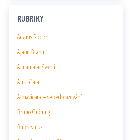
RUBRIKY
Adams Robert
Ajahn Brahm
Annamalai Svami
Arunáčala
Átmavičára – sebedotazování
Bruno Gröning
Budhismus