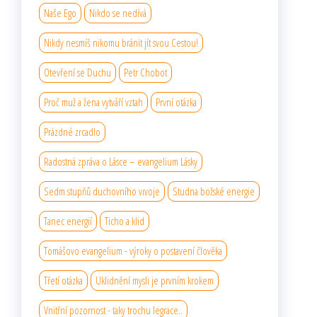
Naše Ego
Nikdo se nedívá
Nikdy nesmíš nikomu bránit jít svou Cestou!
Otevření se Duchu
Petr Chobot
Proč muž a žena vytváří vztah
První otázka
Prázdné zrcadlo
Radostná zpráva o Lásce – evangelium Lásky
Sedm stupňů duchovního vıvoje
Studna božské energie
Tanec energií
Ticho a klid
Tomášovo evangelium - výroky o postavení člověka
Třetí otázka
Uklidnění mysli je prvním krokem
Vnitřní pozornost - taky trochu legrace..