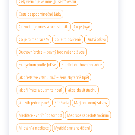
Celý vesmír je ve mně „Já jsem“ vesmír
Cesta bezpodmínečné Lásky
Citlivost – jemnost a tvrdost – síla
Co je Jóga?
Co je to meditace???
Co je to osvícení?
Druhá otázka
Duchovní srdce – pevný bod našeho života
Evangelium podle Jidáše
Hledání duchovního srdce
Jak přestat ve vztahu muž – žena zbytečně trpět
Jak přijímáte svou smrtelnost?
Jak se zbavit strachu
Já a Bůh jedno jsme!
Kříž života
Malý soukromý satsang
Meditace - vnitřní pozornost
Meditace sebedotazováním
Milování a meditace
Mystická smrt a vzkříšení