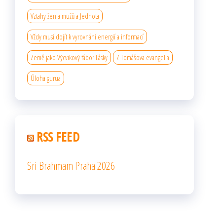
Vztahy žen a mužů a Jednota
Vždy musí dojít k vyrovnání energií a informací
Země jako Výcvikový tábor Lásky
Z Tomášova evangelia
Úloha gurua
RSS FEED
Sri Brahmam Praha 2026