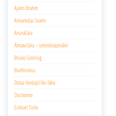
Ajahn Brahm
Annamalai Svami
Arunáčala
Átmavičára – sebedotazování
Bruno Gröning
Budhismus
Dotaz hledajícího žáka
Duchovno
Eckhart Tolle