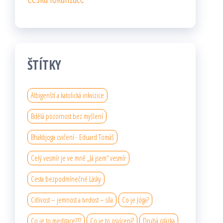
ŠTÍTKY
Albigenští a katolická inkvizice
Bdělá pozornost bez myšlení
Bhaktijoga cvičení - Eduard Tomáš
Celý vesmír je ve mně „Já jsem“ vesmír
Cesta bezpodmínečné Lásky
Citlivost – jemnost a tvrdost – síla
Co je Jóga?
Co je to meditace???
Co je to osvícení?
Druhá otázka