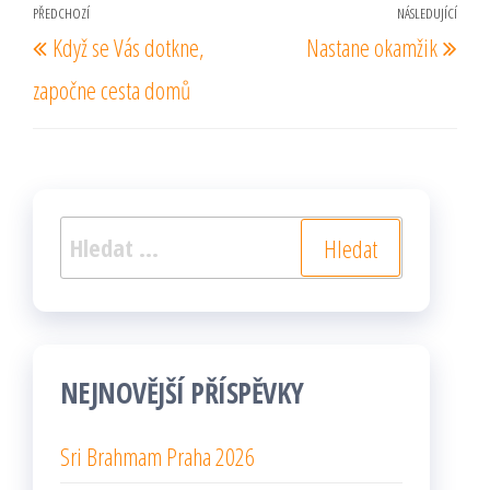
Navigace
PŘEDCHOZÍ
NÁSLEDUJÍCÍ
Předchozí
Násl
Když se Vás dotkne,
Nastane okamžik
pro
příspěvek
pří
příspěvek
započne cesta domů
Vyhledávání
NEJNOVĚJŠÍ PŘÍSPĚVKY
Sri Brahmam Praha 2026