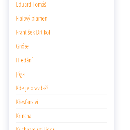
Eduard Tomáš
Fialový plamen
František Drtikol
Gnóze
Hledání
Jóga
Kde je pravda??
Křesťanství
Krincha
Krishnamurti Jiddu