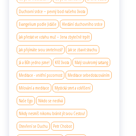
Duchovní srdce – pevný bod našeho života
Evangelium podle Jidáše
Hledání duchovního srdce
Jak přestat ve vztahu muž – žena zbytečně trpět
Jak přijímáte svou smrtelnost?
Jak se zbavit strachu
Já a Bůh jedno jsme!
Kříž života
Malý soukromý satsang
Meditace - vnitřní pozornost
Meditace sebedotazováním
Milování a meditace
Mystická smrt a vzkříšení
Naše Ego
Nikdo se nedívá
Nikdy nesmíš nikomu bránit jít svou Cestou!
Otevření se Duchu
Petr Chobot