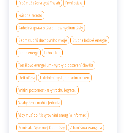
Proč muž a žena vytváří vztah
První otázka
Prázdné zrcadlo
Radostná zpráva o Lásce – evangelium Lásky
Sedm stupňů duchovního vıvoje
Studna božské energie
Tanec energií
Ticho a klid
Tomášovo evangelium - výroky o postavení člověka
Třetí otázka
Uklidnění mysli je prvním krokem
Vnitřní pozornost - taky trochu legrace..
Vztahy žen a mužů a Jednota
Vždy musí dojít k vyrovnání energií a informací
Země jako Výcvikový tábor Lásky
Z Tomášova evangelia