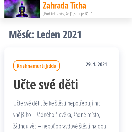
Zahrada Ticha
Přeskočit
„Buď tich a věz, že Já Jsem je Bůh“
na
obsah
Měsíc:
Leden 2021
29. 1. 2021
Krishnamurti Jiddu
Učte své děti
Učte své děti, že ke štěstí nepotřebují nic
vnějšího – žádného člověka, žádné místo,
žádnou věc – neboť opravdové štěstí najdou