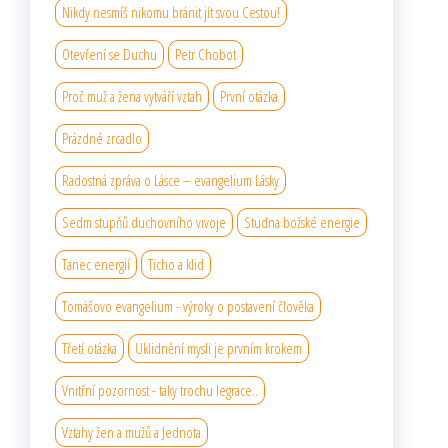
Nikdy nesmíš nikomu bránit jít svou Cestou!
Otevření se Duchu
Petr Chobot
Proč muž a žena vytváří vztah
První otázka
Prázdné zrcadlo
Radostná zpráva o Lásce – evangelium Lásky
Sedm stupňů duchovního vıvoje
Studna božské energie
Tanec energií
Ticho a klid
Tomášovo evangelium - výroky o postavení člověka
Třetí otázka
Uklidnění mysli je prvním krokem
Vnitřní pozornost - taky trochu legrace..
Vztahy žen a mužů a Jednota