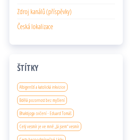
Zdroj kanálů (příspěvky)
Česká lokalizace
ŠTÍTKY
Albigenští a katolická inkvizice
Bdělá pozornost bez myšlení
Bhaktijoga cvičení - Eduard Tomáš
Celý vesmír je ve mně „Já jsem“ vesmír
Cesta bezpodmínečné Lásky