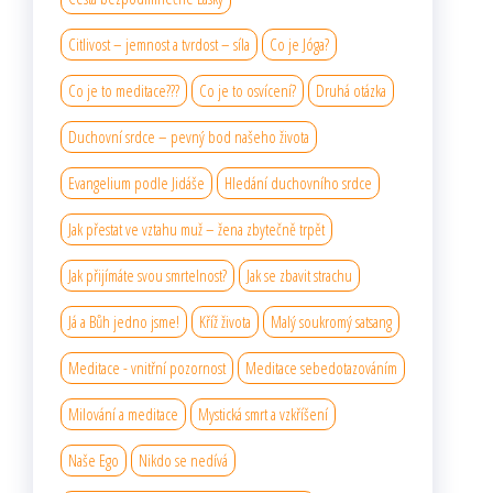
Citlivost – jemnost a tvrdost – síla
Co je Jóga?
Co je to meditace???
Co je to osvícení?
Druhá otázka
Duchovní srdce – pevný bod našeho života
Evangelium podle Jidáše
Hledání duchovního srdce
Jak přestat ve vztahu muž – žena zbytečně trpět
Jak přijímáte svou smrtelnost?
Jak se zbavit strachu
Já a Bůh jedno jsme!
Kříž života
Malý soukromý satsang
Meditace - vnitřní pozornost
Meditace sebedotazováním
Milování a meditace
Mystická smrt a vzkříšení
Naše Ego
Nikdo se nedívá