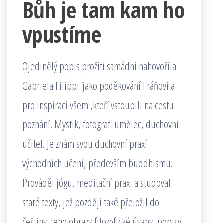
Bůh je tam kam ho
vpustíme
Ojedinělý popis prožití samádhi nahovořila
Gabriela Filippi jako poděkování Fráňovi a
pro inspiraci všem ,kteří vstoupili na cestu
poznání. Mystik, fotograf, umělec, duchovní
učitel. Je znám svou duchovní praxí
východních učení, především buddhismu.
Prováděl jógu, meditační praxi a studoval
staré texty, jež později také přeložil do
češtiny. Jeho obrazy,filozofické úvahy, popisy