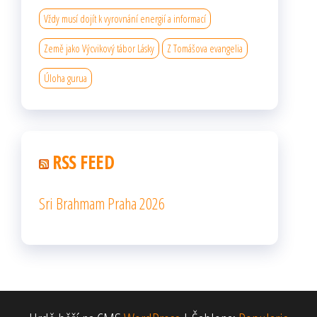
Vždy musí dojít k vyrovnání energií a informací
Země jako Výcvikový tábor Lásky
Z Tomášova evangelia
Úloha gurua
RSS FEED
Sri Brahmam Praha 2026