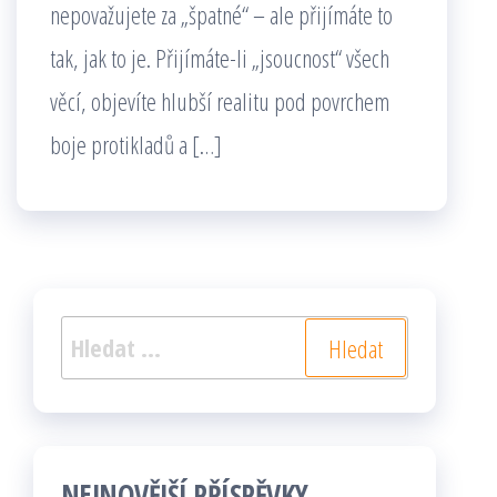
nepovažujete za „špatné“ – ale přijímáte to
tak, jak to je. Přijímáte-li „jsoucnost“ všech
věcí, objevíte hlubší realitu pod povrchem
boje protikladů a […]
Vyhledávání
NEJNOVĚJŠÍ PŘÍSPĚVKY