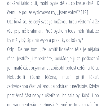
dokázal takto cítit, mohl byste dělat, co byste chtěl. K
čemu je pouze vyslovovat rty, „Jsem volný“? [19]
Ot.: Říká se, že celý svět je božskou hrou vědomí a že
vše je plné Brahman. Proč bychom tedy měli říkat, že
by měly být špatné zvyky a praktiky odloženy?
Odp.: Dejme tomu, že uvnitř lidského těla je nějaká
rána. Jestliže ji zanedbáte, pokládaje ji za poškození
jen malé část organismu, způsobí bolest celému tělu.
Nebude-li řádně léčena, musí přijít lékař,
zachvácenou část vyříznout a odstranit nečistoty. Kdyby
postižená část nebyla ošetřena, hnisala by. Když ji po
operaci neobvážete, zhnisá. Stejné je to s chováním.