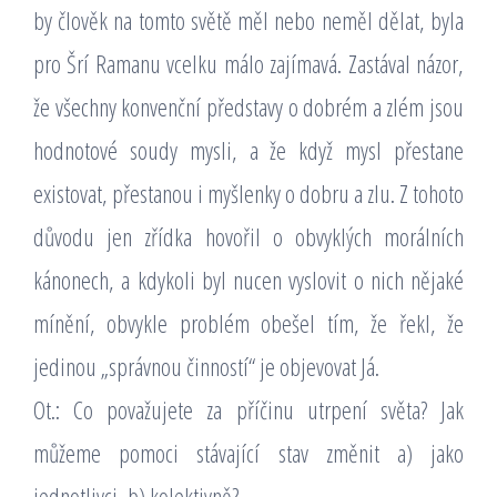
by člověk na tomto světě měl nebo neměl dělat, byla
pro Šrí Ramanu vcelku málo zajímavá. Zastával názor,
že všechny konvenční představy o dobrém a zlém jsou
hodnotové soudy mysli, a že když mysl přestane
existovat, přestanou i myšlenky o dobru a zlu. Z tohoto
důvodu jen zřídka hovořil o obvyklých morálních
kánonech, a kdykoli byl nucen vyslovit o nich nějaké
mínění, obvykle problém obešel tím, že řekl, že
jedinou „správnou činností“ je objevovat Já.
Ot.: Co považujete za příčinu utrpení světa? Jak
můžeme pomoci stávající stav změnit a) jako
jednotlivci, b) kolektivně?