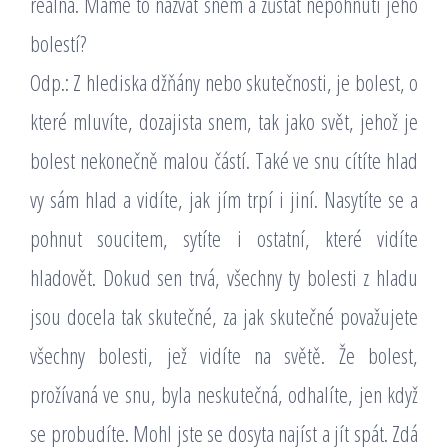
reálná. Máme to nazvat snem a zůstat nepohnuti jeho
bolestí?
Odp.: Z hlediska džňány nebo skutečnosti, je bolest, o
které mluvíte, dozajista snem, tak jako svět, jehož je
bolest nekonečně malou částí. Také ve snu cítíte hlad
vy sám hlad a vidíte, jak jím trpí i jiní. Nasytíte se a
pohnut soucitem, sytíte i ostatní, které vidíte
hladovět. Dokud sen trvá, všechny ty bolesti z hladu
jsou docela tak skutečné, za jak skutečné považujete
všechny bolesti, jež vidíte na světě. Že bolest,
prožívaná ve snu, byla neskutečná, odhalíte, jen když
se probudíte. Mohl jste se dosyta najíst a jít spát. Zdá