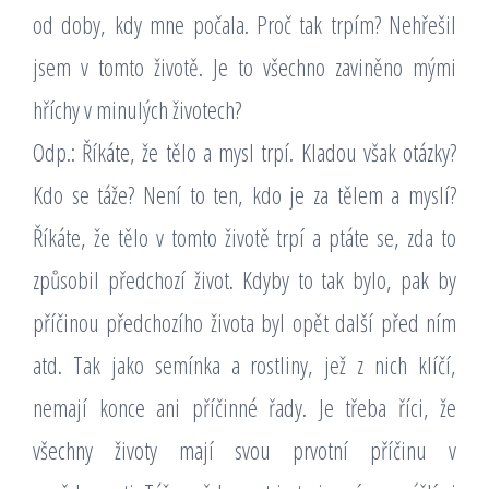
od doby, kdy mne počala. Proč tak trpím? Nehřešil
jsem v tomto životě. Je to všechno zaviněno mými
hříchy v minulých životech?
Odp.: Říkáte, že tělo a mysl trpí. Kladou však otázky?
Kdo se táže? Není to ten, kdo je za tělem a myslí?
Říkáte, že tělo v tomto životě trpí a ptáte se, zda to
způsobil předchozí život. Kdyby to tak bylo, pak by
příčinou předchozího života byl opět další před ním
atd. Tak jako semínka a rostliny, jež z nich klíčí,
nemají konce ani příčinné řady. Je třeba říci, že
všechny životy mají svou prvotní příčinu v