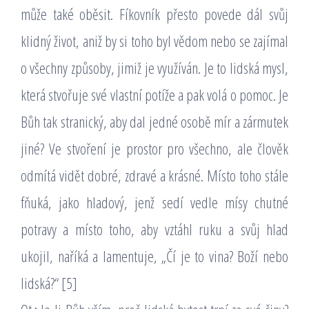
může také oběsit. Fíkovník přesto povede dál svůj
klidný život, aniž by si toho byl vědom nebo se zajímal
o všechny způsoby, jimiž je využíván. Je to lidská mysl,
která stvořuje své vlastní potíže a pak volá o pomoc. Je
Bůh tak stranický, aby dal jedné osobě mír a zármutek
jiné? Ve stvoření je prostor pro všechno, ale člověk
odmítá vidět dobré, zdravé a krásné. Místo toho stále
fňuká, jako hladový, jenž sedí vedle mísy chutné
potravy a místo toho, aby vztáhl ruku a svůj hlad
ukojil, naříká a lamentuje, „Čí je to vina? Boží nebo
lidská?“ [5]