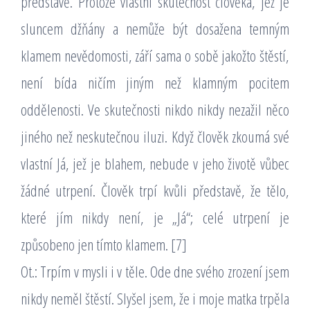
představě. Protože vlastní skutečnost člověka, jež je
sluncem džňány a nemůže být dosažena temným
klamem nevědomosti, září sama o sobě jakožto štěstí,
není bída ničím jiným než klamným pocitem
oddělenosti. Ve skutečnosti nikdo nikdy nezažil něco
jiného než neskutečnou iluzi. Když člověk zkoumá své
vlastní Já, jež je blahem, nebude v jeho životě vůbec
žádné utrpení. Člověk trpí kvůli představě, že tělo,
které jím nikdy není, je „Já“; celé utrpení je
způsobeno jen tímto klamem. [7]
Ot.: Trpím v mysli i v těle. Ode dne svého zrození jsem
nikdy neměl štěstí. Slyšel jsem, že i moje matka trpěla