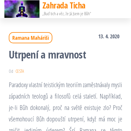
Zahrada Ticha
Přeskočit
„Buď tich a věz, že Já Jsem je Bůh“
na
obsah
13. 4. 2020
Ramana Maháriši
Utrpení a mravnost
Od
CESTA
Paradoxy vlastní teistickým teoriím zaměstnávaly mysli
západních teologů a filosofů celá staletí. Například,
je-li Bůh dokonalý, proč na světě existuje zlo? Proč
všemohoucí Bůh dopouští utrpení, když má moc je
zničit jediným úderem? Šrí Ramana se těmto