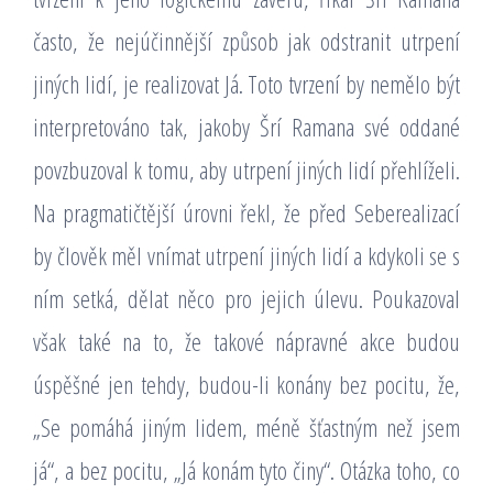
často, že nejúčinnější způsob jak odstranit utrpení
jiných lidí, je realizovat Já. Toto tvrzení by nemělo být
interpretováno tak, jakoby Šrí Ramana své oddané
povzbuzoval k tomu, aby utrpení jiných lidí přehlíželi.
Na pragmatičtější úrovni řekl, že před Seberealizací
by člověk měl vnímat utrpení jiných lidí a kdykoli se s
ním setká, dělat něco pro jejich úlevu. Poukazoval
však také na to, že takové nápravné akce budou
úspěšné jen tehdy, budou-li konány bez pocitu, že,
„Se pomáhá jiným lidem, méně šťastným než jsem
já“, a bez pocitu, „Já konám tyto činy“. Otázka toho, co