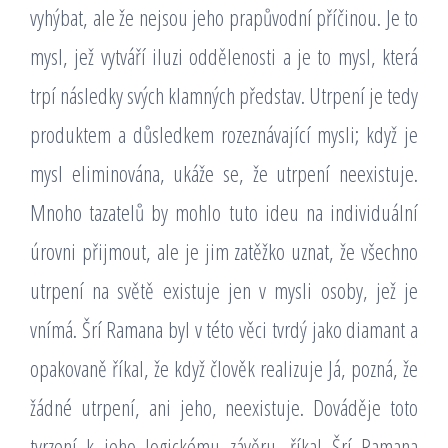
vyhýbat, ale že nejsou jeho prapůvodní příčinou. Je to
mysl, jež vytváří iluzi oddělenosti a je to mysl, která
trpí následky svých klamných představ. Utrpení je tedy
produktem a důsledkem rozeznávající mysli; když je
mysl eliminována, ukáže se, že utrpení neexistuje.
Mnoho tazatelů by mohlo tuto ideu na individuální
úrovni přijmout, ale je jim zatěžko uznat, že všechno
utrpení na světě existuje jen v mysli osoby, jež je
vnímá. Šrí Ramana byl v této věci tvrdý jako diamant a
opakovaně říkal, že když člověk realizuje Já, pozná, že
žádné utrpení, ani jeho, neexistuje. Dováděje toto
tvrzení k jeho logickému závěru, říkal Šrí Ramana