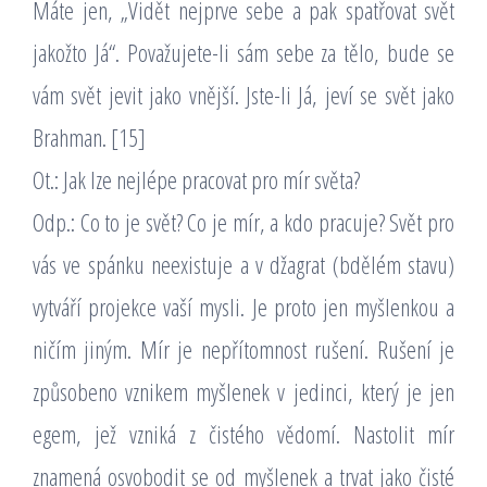
Máte jen, „Vidět nejprve sebe a pak spatřovat svět
jakožto Já“. Považujete-li sám sebe za tělo, bude se
vám svět jevit jako vnější. Jste-li Já, jeví se svět jako
Brahman. [15]
Ot.: Jak lze nejlépe pracovat pro mír světa?
Odp.: Co to je svět? Co je mír, a kdo pracuje? Svět pro
vás ve spánku neexistuje a v džagrat (bdělém stavu)
vytváří projekce vaší mysli. Je proto jen myšlenkou a
ničím jiným. Mír je nepřítomnost rušení. Rušení je
způsobeno vznikem myšlenek v jedinci, který je jen
egem, jež vzniká z čistého vědomí. Nastolit mír
znamená osvobodit se od myšlenek a trvat jako čisté