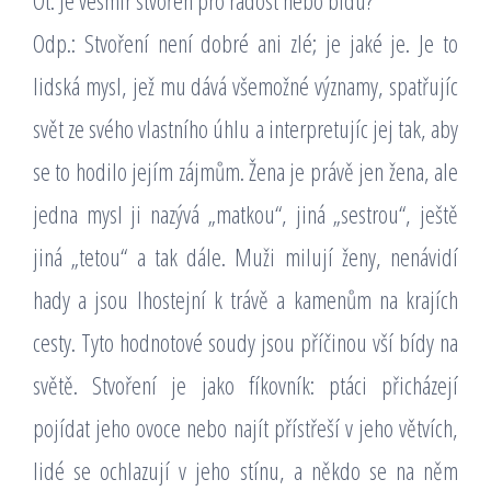
Ot. Je vesmír stvořen pro radost nebo bídu?
Odp.: Stvoření není dobré ani zlé; je jaké je. Je to
lidská mysl, jež mu dává všemožné významy, spatřujíc
svět ze svého vlastního úhlu a interpretujíc jej tak, aby
se to hodilo jejím zájmům. Žena je právě jen žena, ale
jedna mysl ji nazývá „matkou“, jiná „sestrou“, ještě
jiná „tetou“ a tak dále. Muži milují ženy, nenávidí
hady a jsou lhostejní k trávě a kamenům na krajích
cesty. Tyto hodnotové soudy jsou příčinou vší bídy na
světě. Stvoření je jako fíkovník: ptáci přicházejí
pojídat jeho ovoce nebo najít přístřeší v jeho větvích,
lidé se ochlazují v jeho stínu, a někdo se na něm