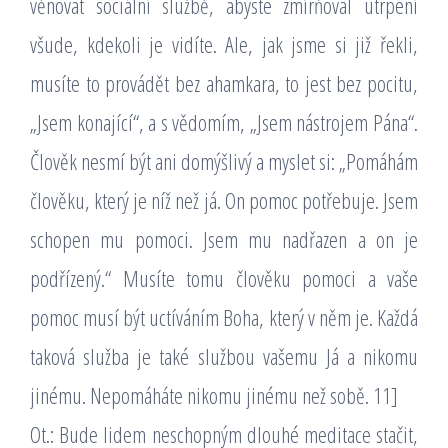
věnovat sociální službě, abyste zmírňoval utrpení
všude, kdekoli je vidíte. Ale, jak jsme si již řekli,
musíte to provádět bez ahamkara, to jest bez pocitu,
„Jsem konající“, a s vědomím, „Jsem nástrojem Pána“.
Člověk nesmí být ani domýšlivý a myslet si: „Pomáhám
člověku, který je níž než já. On pomoc potřebuje. Jsem
schopen mu pomoci. Jsem mu nadřazen a on je
podřízený.“ Musíte tomu člověku pomoci a vaše
pomoc musí být uctíváním Boha, který v něm je. Každá
taková služba je také službou vašemu Já a nikomu
jinému. Nepomáháte nikomu jinému než sobě. 11]
Ot.: Bude lidem neschopným dlouhé meditace stačit,