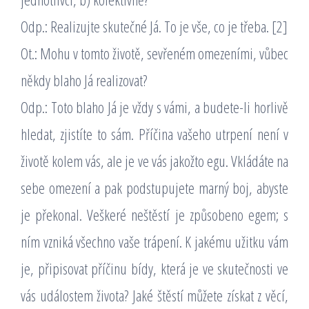
Odp.: Realizujte skutečné Já. To je vše, co je třeba. [2]
Ot.: Mohu v tomto životě, sevřeném omezeními, vůbec
někdy blaho Já realizovat?
Odp.: Toto blaho Já je vždy s vámi, a budete-li horlivě
hledat, zjistíte to sám. Příčina vašeho utrpení není v
životě kolem vás, ale je ve vás jakožto egu. Vkládáte na
sebe omezení a pak podstupujete marný boj, abyste
je překonal. Veškeré neštěstí je způsobeno egem; s
ním vzniká všechno vaše trápení. K jakému užitku vám
je, připisovat příčinu bídy, která je ve skutečnosti ve
vás událostem života? Jaké štěstí můžete získat z věcí,