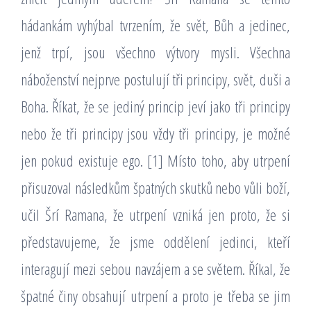
hádankám vyhýbal tvrzením, že svět, Bůh a jedinec,
jenž trpí, jsou všechno výtvory mysli. Všechna
náboženství nejprve postulují tři principy, svět, duši a
Boha. Říkat, že se jediný princip jeví jako tři principy
nebo že tři principy jsou vždy tři principy, je možné
jen pokud existuje ego. [1] Místo toho, aby utrpení
přisuzoval následkům špatných skutků nebo vůli boží,
učil Šrí Ramana, že utrpení vzniká jen proto, že si
představujeme, že jsme oddělení jedinci, kteří
interagují mezi sebou navzájem a se světem. Říkal, že
špatné činy obsahují utrpení a proto je třeba se jim