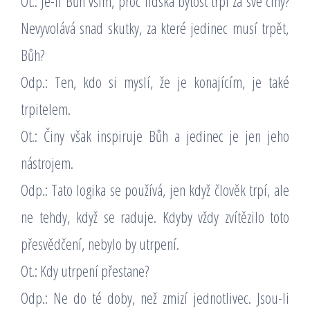
Ot.: Je-li Bůh vším, proč lidská bytost trpí za své činy?
Nevyvolává snad skutky, za které jedinec musí trpět,
Bůh?
Odp.: Ten, kdo si myslí, že je konajícím, je také
trpitelem.
Ot.: Činy však inspiruje Bůh a jedinec je jen jeho
nástrojem.
Odp.: Tato logika se používá, jen když člověk trpí, ale
ne tehdy, když se raduje. Kdyby vždy zvítězilo toto
přesvědčení, nebylo by utrpení.
Ot.: Kdy utrpení přestane?
Odp.: Ne do té doby, než zmizí jednotlivec. Jsou-li