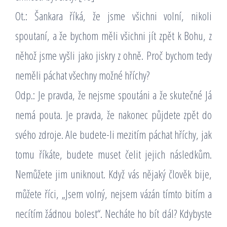
Ot.: Šankara říká, že jsme všichni volní, nikoli
spoutaní, a že bychom měli všichni jít zpět k Bohu, z
něhož jsme vyšli jako jiskry z ohně. Proč bychom tedy
neměli páchat všechny možné hříchy?
Odp.: Je pravda, že nejsme spoutáni a že skutečné Já
nemá pouta. Je pravda, že nakonec půjdete zpět do
svého zdroje. Ale budete-li mezitím páchat hříchy, jak
tomu říkáte, budete muset čelit jejich následkům.
Nemůžete jim uniknout. Když vás nějaký člověk bije,
můžete říci, „Jsem volný, nejsem vázán tímto bitím a
necítím žádnou bolest“. Necháte ho bít dál? Kdybyste