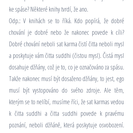
ke spáse? Některé knihy tvrdí, že ano.
Odp.: V knihách se to říká. Kdo popírá, že dobré
chování je dobré nebo že nakonec povede k cíli?
Dobré chování neboli sat karma čistí čitta neboli mysl
a poskytuje vám čitta suddhi (čistou mysl). Čistá mysl
dosahuje džňány, což je to, co je označováno za spásu.
Takže nakonec musí být dosaženo džňány, to jest, ego
musí být vystopováno do svého zdroje. Ale těm,
kterým se to nelíbí, musíme říci, že sat karmas vedou
k čitta suddhi a čitta suddhi povede k pravému
poznání, neboli džňáně, která poskytuje osvobození.