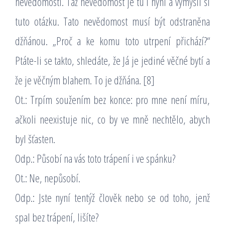
nevědomosti. Táž nevědomost je tu i nyní a vymýšlí si
tuto otázku. Tato nevědomost musí být odstraněna
džňánou. „Proč a ke komu toto utrpení přichází?“
Ptáte-li se takto, shledáte, že Já je jediné věčné bytí a
že je věčným blahem. To je džňána. [8]
Ot.: Trpím soužením bez konce: pro mne není míru,
ačkoli neexistuje nic, co by ve mně nechtělo, abych
byl šťasten.
Odp.: Působí na vás toto trápení i ve spánku?
Ot.: Ne, nepůsobí.
Odp.: Jste nyní tentýž člověk nebo se od toho, jenž
spal bez trápení, lišíte?