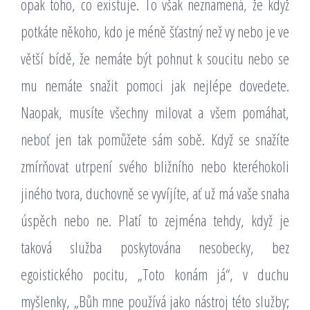
opak toho, co existuje. To však neznamená, že když
potkáte někoho, kdo je méně šťastný než vy nebo je ve
větší bídě, že nemáte být pohnut k soucitu nebo se
mu nemáte snažit pomoci jak nejlépe dovedete.
Naopak, musíte všechny milovat a všem pomáhat,
neboť jen tak pomůžete sám sobě. Když se snažíte
zmírňovat utrpení svého bližního nebo kteréhokoli
jiného tvora, duchovně se vyvíjíte, ať už má vaše snaha
úspěch nebo ne. Platí to zejména tehdy, když je
taková služba poskytována nesobecky, bez
egoistického pocitu, „Toto konám já“, v duchu
myšlenky, „Bůh mne používá jako nástroj této služby;