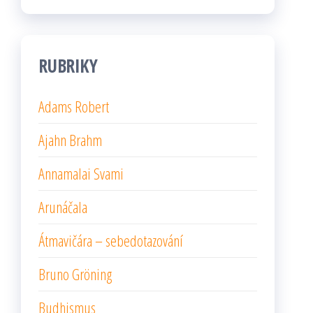
RUBRIKY
Adams Robert
Ajahn Brahm
Annamalai Svami
Arunáčala
Átmavičára – sebedotazování
Bruno Gröning
Budhismus