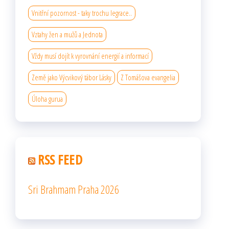
Vnitřní pozornost - taky trochu legrace..
Vztahy žen a mužů a Jednota
Vždy musí dojít k vyrovnání energií a informací
Země jako Výcvikový tábor Lásky
Z Tomášova evangelia
Úloha gurua
RSS FEED
Sri Brahmam Praha 2026