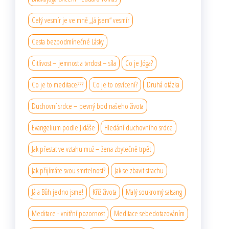
Celý vesmír je ve mně „Já jsem“ vesmír
Cesta bezpodmínečné Lásky
Citlivost – jemnost a tvrdost – síla
Co je Jóga?
Co je to meditace???
Co je to osvícení?
Druhá otázka
Duchovní srdce – pevný bod našeho života
Evangelium podle Jidáše
Hledání duchovního srdce
Jak přestat ve vztahu muž – žena zbytečně trpět
Jak přijímáte svou smrtelnost?
Jak se zbavit strachu
Já a Bůh jedno jsme!
Kříž života
Malý soukromý satsang
Meditace - vnitřní pozornost
Meditace sebedotazováním