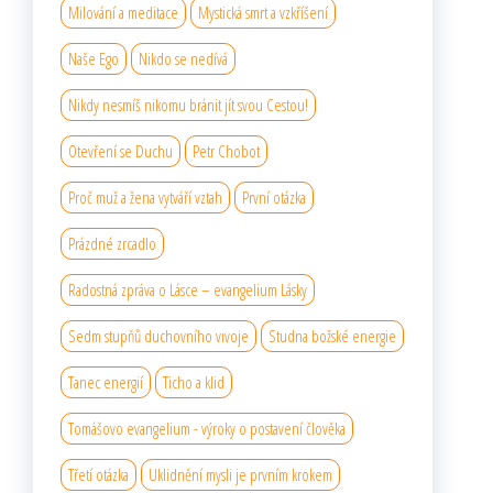
Milování a meditace
Mystická smrt a vzkříšení
Naše Ego
Nikdo se nedívá
Nikdy nesmíš nikomu bránit jít svou Cestou!
Otevření se Duchu
Petr Chobot
Proč muž a žena vytváří vztah
První otázka
Prázdné zrcadlo
Radostná zpráva o Lásce – evangelium Lásky
Sedm stupňů duchovního vıvoje
Studna božské energie
Tanec energií
Ticho a klid
Tomášovo evangelium - výroky o postavení člověka
Třetí otázka
Uklidnění mysli je prvním krokem