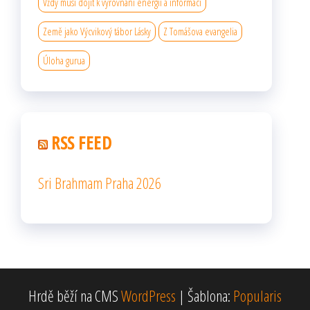
Vždy musí dojít k vyrovnání energií a informací
Země jako Výcvikový tábor Lásky
Z Tomášova evangelia
Úloha gurua
RSS FEED
Sri Brahmam Praha 2026
Hrdě běží na CMS
WordPress
|
Šablona:
Popularis