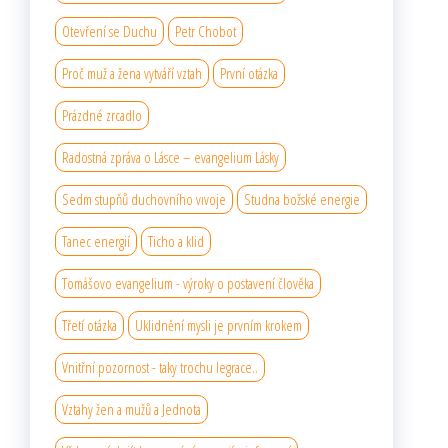
Otevření se Duchu
Petr Chobot
Proč muž a žena vytváří vztah
První otázka
Prázdné zrcadlo
Radostná zpráva o Lásce – evangelium Lásky
Sedm stupňů duchovního vıvoje
Studna božské energie
Tanec energií
Ticho a klid
Tomášovo evangelium - výroky o postavení člověka
Třetí otázka
Uklidnění mysli je prvním krokem
Vnitřní pozornost - taky trochu legrace..
Vztahy žen a mužů a Jednota