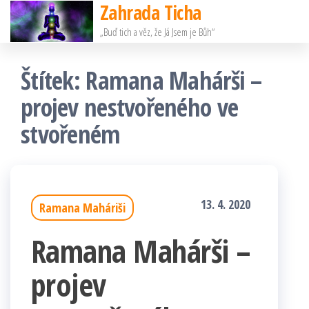
Zahrada Ticha
Přeskočit
„Buď tich a věz, že Já Jsem je Bůh“
na
obsah
Štítek:
Ramana Mahárši –
projev nestvořeného ve
stvořeném
13. 4. 2020
Ramana Maháriši
Ramana Mahárši –
projev