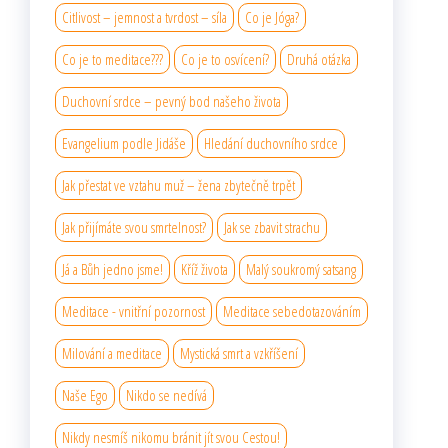
Citlivost – jemnost a tvrdost – síla
Co je Jóga?
Co je to meditace???
Co je to osvícení?
Druhá otázka
Duchovní srdce – pevný bod našeho života
Evangelium podle Jidáše
Hledání duchovního srdce
Jak přestat ve vztahu muž – žena zbytečně trpět
Jak přijímáte svou smrtelnost?
Jak se zbavit strachu
Já a Bůh jedno jsme!
Kříž života
Malý soukromý satsang
Meditace - vnitřní pozornost
Meditace sebedotazováním
Milování a meditace
Mystická smrt a vzkříšení
Naše Ego
Nikdo se nedívá
Nikdy nesmíš nikomu bránit jít svou Cestou!