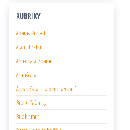
RUBRIKY
Adams Robert
Ajahn Brahm
Annamalai Svami
Arunáčala
Átmavičára – sebedotazování
Bruno Gröning
Budhismus