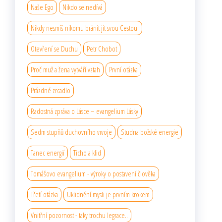
Naše Ego
Nikdo se nedívá
Nikdy nesmíš nikomu bránit jít svou Cestou!
Otevření se Duchu
Petr Chobot
Proč muž a žena vytváří vztah
První otázka
Prázdné zrcadlo
Radostná zpráva o Lásce – evangelium Lásky
Sedm stupňů duchovního vıvoje
Studna božské energie
Tanec energií
Ticho a klid
Tomášovo evangelium - výroky o postavení člověka
Třetí otázka
Uklidnění mysli je prvním krokem
Vnitřní pozornost - taky trochu legrace..