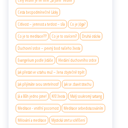
Celý vesmír je ve mně „Já jsem“ vesmír
Cesta bezpodmínečné Lásky
Citlivost – jemnost a tvrdost – síla
Co je Jóga?
Co je to meditace???
Co je to osvícení?
Druhá otázka
Duchovní srdce – pevný bod našeho života
Evangelium podle Jidáše
Hledání duchovního srdce
Jak přestat ve vztahu muž – žena zbytečně trpět
Jak přijímáte svou smrtelnost?
Jak se zbavit strachu
Já a Bůh jedno jsme!
Kříž života
Malý soukromý satsang
Meditace - vnitřní pozornost
Meditace sebedotazováním
Milování a meditace
Mystická smrt a vzkříšení