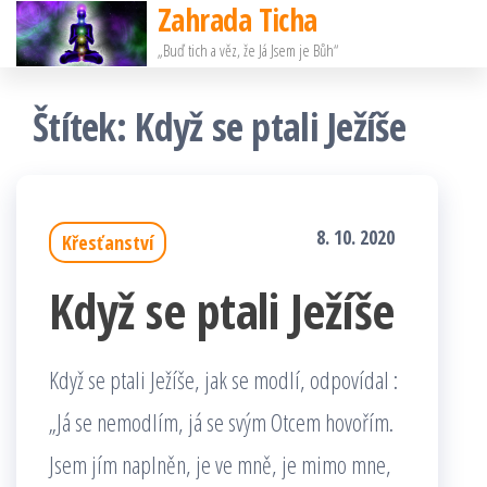
Zahrada Ticha
Přeskočit
„Buď tich a věz, že Já Jsem je Bůh“
na
obsah
Štítek:
Když se ptali Ježíše
8. 10. 2020
Křesťanství
Když se ptali Ježíše
Když se ptali Ježíše, jak se modlí, odpovídal :
„Já se nemodlím, já se svým Otcem hovořím.
Jsem jím naplněn, je ve mně, je mimo mne,