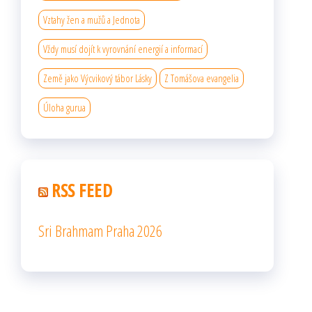
Vztahy žen a mužů a Jednota
Vždy musí dojít k vyrovnání energií a informací
Země jako Výcvikový tábor Lásky
Z Tomášova evangelia
Úloha gurua
RSS FEED
Sri Brahmam Praha 2026