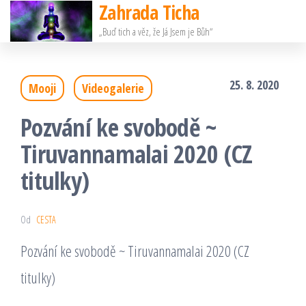
Zahrada Ticha
Přeskočit
„Buď tich a věz, že Já Jsem je Bůh“
na
obsah
25. 8. 2020
Mooji
Videogalerie
Pozvání ke svobodě ~
Tiruvannamalai 2020 (CZ
titulky)
Od
CESTA
Pozvání ke svobodě ~ Tiruvannamalai 2020 (CZ
titulky)