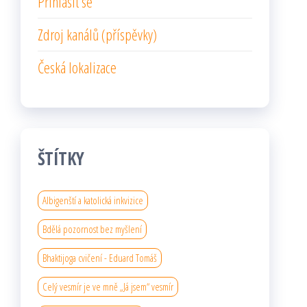
Přihlásit se
Zdroj kanálů (příspěvky)
Česká lokalizace
ŠTÍTKY
Albigenští a katolická inkvizice
Bdělá pozornost bez myšlení
Bhaktijoga cvičení - Eduard Tomáš
Celý vesmír je ve mně „Já jsem“ vesmír