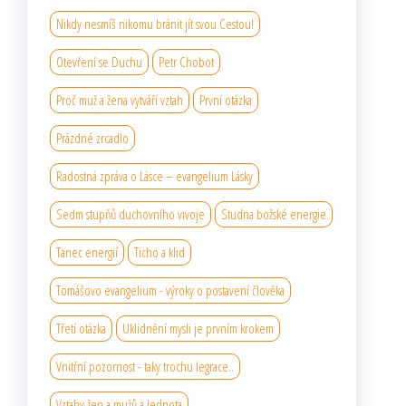
Nikdy nesmíš nikomu bránit jít svou Cestou!
Otevření se Duchu
Petr Chobot
Proč muž a žena vytváří vztah
První otázka
Prázdné zrcadlo
Radostná zpráva o Lásce – evangelium Lásky
Sedm stupňů duchovního vıvoje
Studna božské energie
Tanec energií
Ticho a klid
Tomášovo evangelium - výroky o postavení člověka
Třetí otázka
Uklidnění mysli je prvním krokem
Vnitřní pozornost - taky trochu legrace..
Vztahy žen a mužů a Jednota