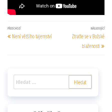
Navigace
PŘEDCHOZÍ
NÁSLEDUJÍCÍ
Předchozí
Násl
Není většího tajemství
Ztraťte se v Božské
pro
příspěvek
pří
příspěvek
blaženosti
Vyhledávání