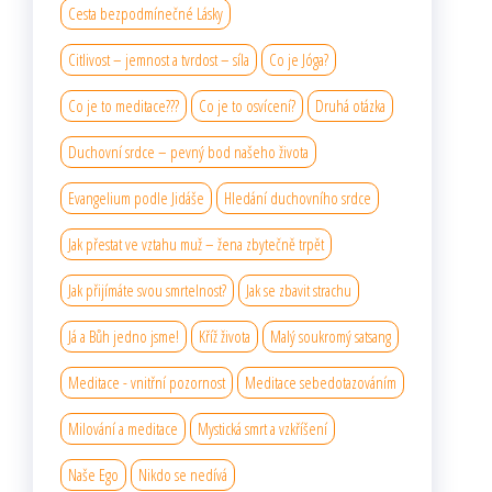
Cesta bezpodmínečné Lásky
Citlivost – jemnost a tvrdost – síla
Co je Jóga?
Co je to meditace???
Co je to osvícení?
Druhá otázka
Duchovní srdce – pevný bod našeho života
Evangelium podle Jidáše
Hledání duchovního srdce
Jak přestat ve vztahu muž – žena zbytečně trpět
Jak přijímáte svou smrtelnost?
Jak se zbavit strachu
Já a Bůh jedno jsme!
Kříž života
Malý soukromý satsang
Meditace - vnitřní pozornost
Meditace sebedotazováním
Milování a meditace
Mystická smrt a vzkříšení
Naše Ego
Nikdo se nedívá