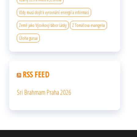
Vždy musí dojít k vyrovnání energií a informací
Země jako Výcvikový tábor Lásky
Z Tomášova evangelia
Úloha gurua
RSS FEED
Sri Brahmam Praha 2026