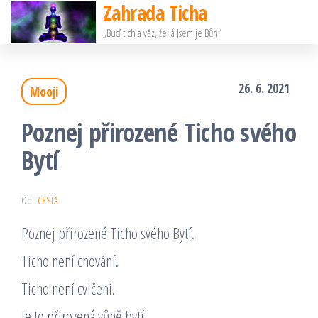
Zahrada Ticha
Přeskočit
„Buď tich a věz, že Já Jsem je Bůh“
na
obsah
26. 6. 2021
Mooji
Poznej přirozené Ticho svého
Bytí
Od
CESTA
Poznej přirozené Ticho svého Bytí.
Ticho není chování.
Ticho není cvičení.
Je to přirozená vůně bytí.