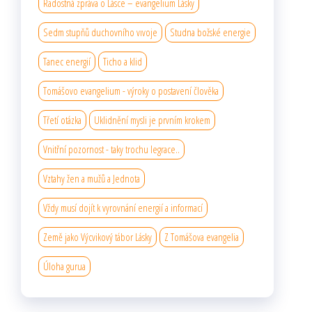
Radostná zpráva o Lásce – evangelium Lásky
Sedm stupňů duchovního vıvoje
Studna božské energie
Tanec energií
Ticho a klid
Tomášovo evangelium - výroky o postavení člověka
Třetí otázka
Uklidnění mysli je prvním krokem
Vnitřní pozornost - taky trochu legrace..
Vztahy žen a mužů a Jednota
Vždy musí dojít k vyrovnání energií a informací
Země jako Výcvikový tábor Lásky
Z Tomášova evangelia
Úloha gurua