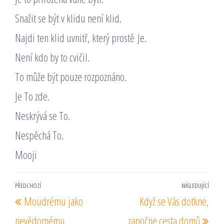
Snažit se být v klidu není klid.
Najdi ten klid uvnitř, který prostě Je.
Není kdo by to cvičil.
To může být pouze rozpoznáno.
Je To zde.
Neskrývá se To.
Nespěchá To.
Mooji
Navigace
PŘEDCHOZÍ
NÁSLEDUJÍCÍ
Předchozí
Násl
Moudrému jako
Když se Vás dotkne,
pro
příspěvek
pří
příspěvek
nevědomému
započne cesta domů