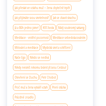
Jak přestat ve vztahu muž – žena zbytečně trpět
Jak přijímáte svou smrtelnost?
Jak se zbavit strachu
Já a Bůh jedno jsme!
Kříž života
Malý soukromý satsang
Meditace - vnitřní pozornost
Meditace sebedotazováním
Milování a meditace
Mystická smrt a vzkříšení
Naše Ego
Nikdo se nedívá
Nikdy nesmíš nikomu bránit jít svou Cestou!
Otevření se Duchu
Petr Chobot
Proč muž a žena vytváří vztah
První otázka
Prázdné zrcadlo