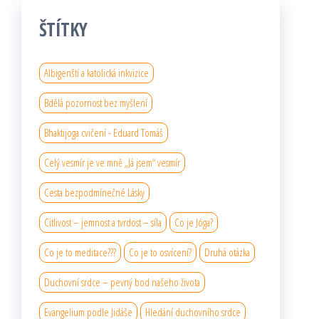
ŠTÍTKY
Albigenští a katolická inkvizice
Bdělá pozornost bez myšlení
Bhaktijoga cvičení - Eduard Tomáš
Celý vesmír je ve mně „Já jsem“ vesmír
Cesta bezpodmínečné Lásky
Citlivost – jemnost a tvrdost – síla
Co je Jóga?
Co je to meditace???
Co je to osvícení?
Druhá otázka
Duchovní srdce – pevný bod našeho života
Evangelium podle Jidáše
Hledání duchovního srdce