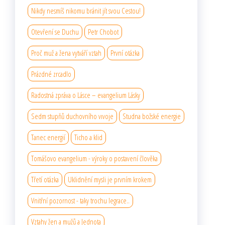
Nikdy nesmíš nikomu bránit jít svou Cestou!
Otevření se Duchu
Petr Chobot
Proč muž a žena vytváří vztah
První otázka
Prázdné zrcadlo
Radostná zpráva o Lásce – evangelium Lásky
Sedm stupňů duchovního vıvoje
Studna božské energie
Tanec energií
Ticho a klid
Tomášovo evangelium - výroky o postavení člověka
Třetí otázka
Uklidnění mysli je prvním krokem
Vnitřní pozornost - taky trochu legrace..
Vztahy žen a mužů a Jednota