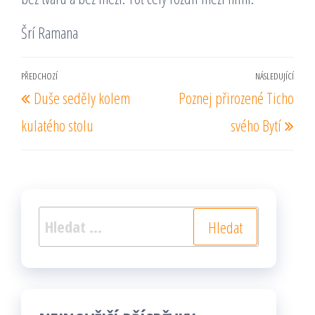
Šrí Ramana
Navigace
PŘEDCHOZÍ
NÁSLEDUJÍCÍ
Předchozí
Násl
Duše seděly kolem
Poznej přirozené Ticho
pro
příspěvek
pří
příspěvek
kulatého stolu
svého Bytí
Vyhledávání