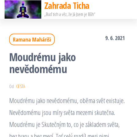
Zahrada Ticha
Přeskočit
„Buď tich a věz, že Já Jsem je Bůh“
na
obsah
9. 6. 2021
Ramana Maháriši
Moudrému jako
nevědomému
Od
CESTA
Moudrému jako nevědomému, oběma svět existuje.
Nevědomému jsou míry světa mezemi skutečna.
Moudrému je Skutečným to, co je základem světa,
bez tvaru a bez mezí. Toť celý rozdíl mezi nimi.