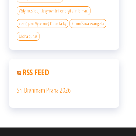
Vždy musí dojít k vyrovnání energií a informací
Země jako Výcvikový tábor Lásky
Z Tomášova evangelia
Úloha gurua
RSS FEED
Sri Brahmam Praha 2026