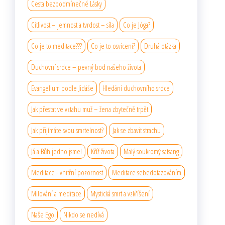
Cesta bezpodmínečné Lásky
Citlivost – jemnost a tvrdost – síla
Co je Jóga?
Co je to meditace???
Co je to osvícení?
Druhá otázka
Duchovní srdce – pevný bod našeho života
Evangelium podle Jidáše
Hledání duchovního srdce
Jak přestat ve vztahu muž – žena zbytečně trpět
Jak přijímáte svou smrtelnost?
Jak se zbavit strachu
Já a Bůh jedno jsme!
Kříž života
Malý soukromý satsang
Meditace - vnitřní pozornost
Meditace sebedotazováním
Milování a meditace
Mystická smrt a vzkříšení
Naše Ego
Nikdo se nedívá