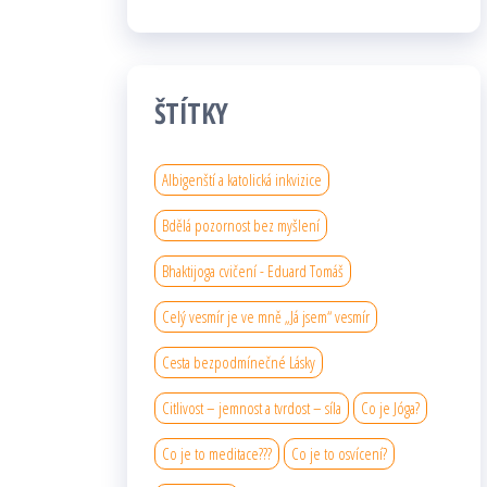
ŠTÍTKY
Albigenští a katolická inkvizice
Bdělá pozornost bez myšlení
Bhaktijoga cvičení - Eduard Tomáš
Celý vesmír je ve mně „Já jsem“ vesmír
Cesta bezpodmínečné Lásky
Citlivost – jemnost a tvrdost – síla
Co je Jóga?
Co je to meditace???
Co je to osvícení?