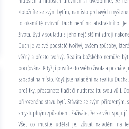
hlubších a hlubších úrovních si uvědomíte, že nen
ztotožníte se svým bytím, namísto prchavých myšlenek 
to okamžitě ovlivní. Duch není nic abstraktního. Je
života. Bytí v souladu s jeho nejčistšími zdroji nakon
Duch je ve své podstatě tvořivý, ovšem způsoby, které
věčný a přesto tvořivý. Realita božského nemůže b
pociťována. Když jí pustíte do svého života a poznáte 
zapadat na místo. Když jste naladěni na realitu Ducha
prožitky, přestanete tlačit či nutit realitu svou vůlí.
přirozeného stavu bytí. Stáváte se svým přirozeným,
smysluplným způsobem. Zažíváte, že se věci spojují 
Vše, co musíte udělat je, zůstat naladěni na te