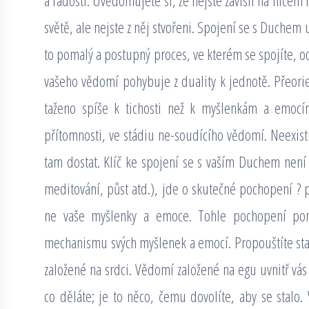
a radosti. Uvědomujete si, že nejste závislí na ničem
světě, ale nejste z něj stvořeni. Spojení se s Duchem 
to pomalý a postupný proces, ve kterém se spojíte, o
vašeho vědomí pohybuje z duality k jednotě. Přeorie
taženo spíše k tichosti než k myšlenkám a emocí
přítomnosti, ve stádiu ne-soudícího vědomí. Neexist
tam dostat. Klíč ke spojení se s vaším Duchem není 
meditování, půst atd.), jde o skutečné pochopení ? 
ne vaše myšlenky a emoce. Tohle pochopení poma
mechanismu svých myšlenek a emocí. Propouštíte star
založené na srdci. Vědomí založené na egu uvnitř vá
co děláte; je to něco, čemu dovolíte, aby se stalo.