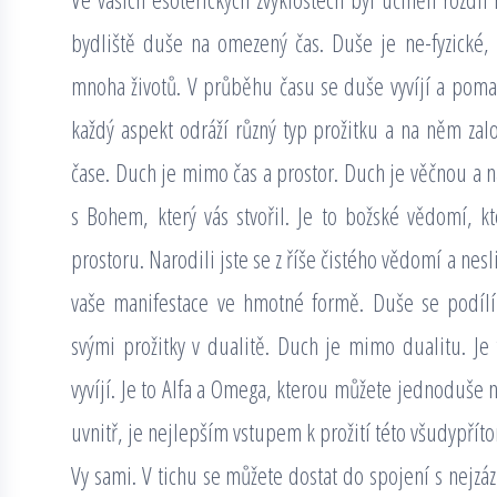
bydliště duše na omezený čas. Duše je ne-fyzické, 
mnoha životů. V průběhu času se duše vyvíjí a pom
každý aspekt odráží různý typ prožitku a na něm zal
čase. Duch je mimo čas a prostor. Duch je věčnou a n
s Bohem, který vás stvořil. Je to božské vědomí, k
prostoru. Narodili jste se z říše čistého vědomí a nesl
vaše manifestace ve hmotné formě. Duše se podílí 
svými prožitky v dualitě. Duch je mimo dualitu. Je
vyvíjí. Je to Alfa a Omega, kterou můžete jednoduše n
uvnitř, je nejlepším vstupem k prožití této všudypřít
Vy sami. V tichu se můžete dostat do spojení s nejzáz