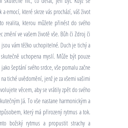
í skutečně nic, co dělat, jen být. Když se
a emocí, které skrze vás prochází, váš život
 to realita, kterou můžete přinést do svého
ec změní ve vašem životě vše. Bůh či Zdroj či
 jsou vám těžko uchopitelné. Duch je tichý a
ýt skutečně uchopena myslí. Může být pouze
ji jako šeptání svého srdce, vše pomalu začne
, na tiché uvědomění, jenž je za všemi vašimi
 Dovolujete věcem, aby se vrátily zpět do svého
 skutečným Já. To vše nastane harmonickým a
způsobem, který má přirozený rytmus a tok.
nto božský rytmus a propustit strachy a