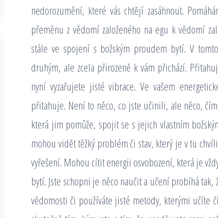
nedorozumění, které vás chtějí zasáhnout. Pomáhá
přeměnu z vědomí založeného na egu k vědomí zalo
stále ve spojení s božským proudem bytí. V tomto
druhým, ale zcela přirozeně k vám přichází. Přitahuje
nyní vyzařujete jisté vibrace. Ve vašem energeti
přitahuje. Není to něco, co jste učinili, ale něco, čím
která jim pomůže, spojit se s jejich vlastním božský
mohou vidět těžký problém či stav, který je v tu chví
vyřešení. Mohou cítit energii osvobození, která je vž
bytí. Jste schopni je něco naučit a učení probíhá tak,
vědomosti či používáte jisté metody, kterými učíte či