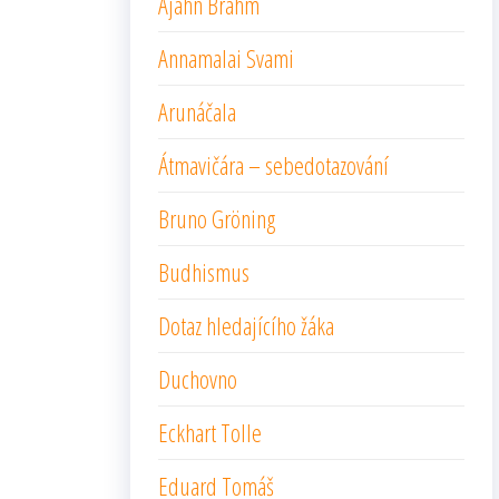
Ajahn Brahm
Annamalai Svami
Arunáčala
Átmavičára – sebedotazování
Bruno Gröning
Budhismus
Dotaz hledajícího žáka
Duchovno
Eckhart Tolle
Eduard Tomáš