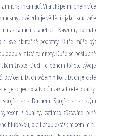
y z mnoha inkarnací. Ví a chápe mnohem více
imosmyslové zdroje vědění, jako jsou vaše
 na astrálních planetách. Navzdory tomuto
 si své skutečné podstaty. Duše může být
akou dobu v místě temnoty. Duše se postupně
emském životě. Duch je během tohoto vývoje
osvícení. Duch ovšem nikoli. Duch je čisté
tle. Je to jednota tvořící základ celé duality.
, spojíte se s Duchem. Spojíte se se svým
vynesen z duality, zatímco zůstáváte plně
něno hlubokou, ale tichou extází: mixem míru