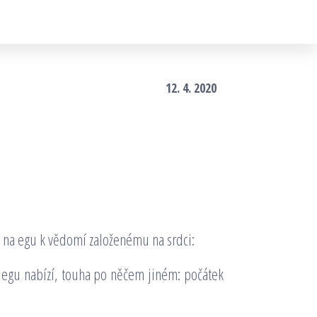
12. 4. 2020
o na egu k vědomí založenému na srdci:
 egu nabízí, touha po něčem jiném: počátek