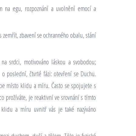
m na egu, rozpoznání a uvolnění emocí a
ás zemřít, zbavení se ochranného obalu, stání
é na srdci, motivováno láskou a svobodou;
poslední, čtvrté fázi: otevření se Duchu.
sebe místo klidu a míru. Často se spojujete s
co prožíváte, je reaktivní ve srovnání s tímto
klidu a míru uvnitř vás je také nazýváno
 mezi duchem, duší a tělem. Tělo je fyzické