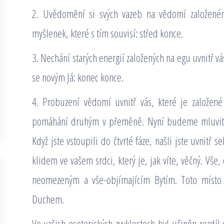
2. Uvědomění si svých vazeb na vědomí založené
myšlenek, které s tím souvisí: střed konce.
3. Nechání starých energií založených na egu uvnitř v
se novým Já: konec konce.
4. Probuzení vědomí uvnitř vás, které je založen
pomáhání druhým v přeměně. Nyní budeme mluvit o 
Když jste vstoupili do čtvrté fáze, našli jste uvnitř 
klidem ve vašem srdci, který je, jak víte, věčný. Vše, 
neomezeným a vše-objímajícím Bytím. Toto místo 
Duchem.
Ve vašich esoterických zvyklostech byl učiněn rozdíl