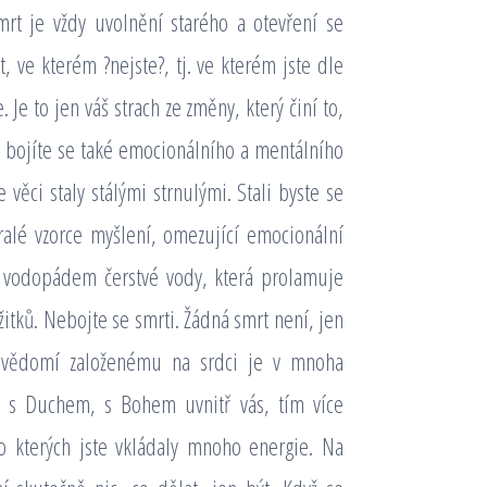
mrt je vždy uvolnění starého a otevření se
ve kterém ?nejste?, tj. ve kterém jste dle
. Je to jen váš strach ze změny, který činí to,
í, bojíte se také emocionálního a mentálního
věci staly stálými strnulými. Stali byste se
aralé vzorce myšlení, omezující emocionální
e vodopádem čerstvé vody, která prolamuje
itků. Nebojte se smrti. Žádná smrt není, jen
 vědomí založenému na srdci je v mnoha
te s Duchem, s Bohem uvnitř vás, tím více
do kterých jste vkládaly mnoho energie. Na