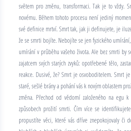
světem pro změnu, transformaci. Tak je to vždy. S
novému. Během tohoto procesu není jediný moment, 
své definice mrtví. Smrt tak, jak ji definujete, je iluze
že se smrti bojíte. Nebojíte se jen fyzického umírán
umírání v průběhu vašeho života. Ale bez smrti by se 
zajatcem svých starých zvyků: opotřebené tělo, zast
reakce. Dusivé, že? Smrt je osvoboditelem. Smrt j
staré, sešlé brány a pohání vás k novým oblastem prož
změna. Přechod od vědomí založeného na egu k
způsobech prožití smrti. Čím více se identifikuje
propustíte věci, které vás dříve znepokojovaly či 