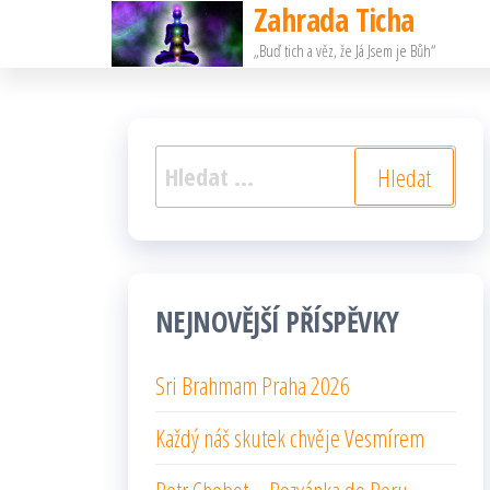
Zahrada Ticha
Přeskočit
„Buď tich a věz, že Já Jsem je Bůh“
na
obsah
Vyhledávání
NEJNOVĚJŠÍ PŘÍSPĚVKY
Sri Brahmam Praha 2026
Každý náš skutek chvěje Vesmírem