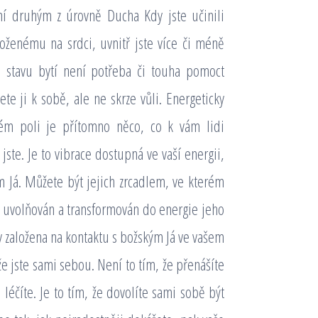
ní druhým z úrovně Ducha Kdy jste učinili
ženému na srdci, uvnitř jste více či méně
 stavu bytí není potřeba či touha pomoct
te ji k sobě, ale ne skrze vůli. Energeticky
ckém poli je přítomno něco, co k vám lidi
 jste. Je to vibrace dostupná ve vaší energii,
m Já. Můžete být jejich zrcadlem, ve kterém
li uvolňován a transformován do energie jeho
dy založena na kontaktu s božským Já ve vašem
 že jste sami sebou. Není to tím, že přenášíte
 léčíte. Je to tím, že dovolíte sami sobě být