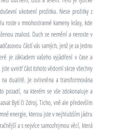
duševní ukotvení prožitku. Nese prožitky z
alu roste v mnohostranné kameny krásy, kde
oženou znalost. Duch se nemění a neroste v
adčasovou částí vás samých, jenž je za Jedno
teré je základem vašeho vyjádření v čase a
i jste uvnitř část tohoto vědomí skrze všechny
na dualitě. Je ovlivněna a transformována
 to pozadí, na kterém se vše zdokonaluje a
azvat Bytí či Zdroj. Ticho, vně ale především
omné energie, kterou jste v nejhlubším jádru
račnější a s nejvíce samozřejmou věcí, která