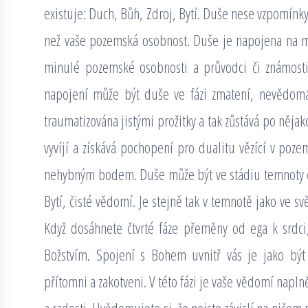
existuje: Duch, Bůh, Zdroj, Bytí. Duše nese vzpomínk
než vaše pozemská osobnost. Duše je napojena na m
minulé pozemské osobnosti a průvodci či známosti
napojení může být duše ve fázi zmatení, nevědomá
traumatizována jistými prožitky a tak zůstává po něj
vyvíjí a získává pochopení pro dualitu vězící v poz
nehybným bodem. Duše může být ve stádiu temnoty či 
Bytí, čisté vědomí. Je stejně tak v temnotě jako ve svě
Když dosáhnete čtvrté fáze přeměny od ega k srdci
Božstvím. Spojení s Bohem uvnitř vás je jako být 
přítomni a zakotveni. V této fázi je vaše vědomí napl