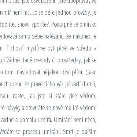
 mimo vás. Jste osvobozeni. Jste doopravdy ve
uvnitř není nic, co se děje jednou provždy. Je
dpojíte, znovu spojíte?. Postupně se ohnisko
ntovává samo sebe nalézajíc, že nakonec je
m. Tichostí myslíme být plně ve středu a
ují žádné dané metody či prostředky, jak se
o tom, následovat nějakou disciplínu (jako
pochopení, že právě ticho vás přivádí domů,
lu roste, jak jste si stále více vědomi
é návyky a otevíráte se nové realitě vědomí
s vadne a pomalu umírá. Umírání není něco,
 Vzdáte se procesu umírání. Smrt je dalším